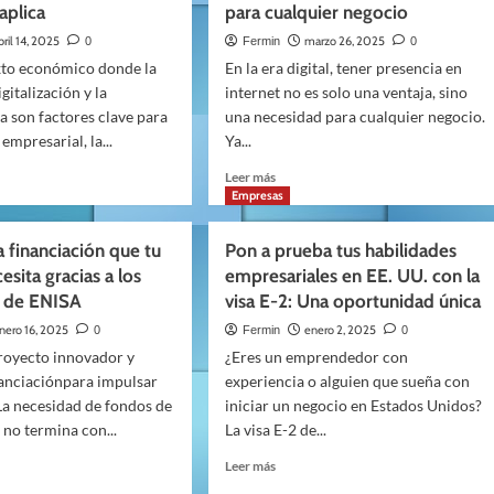
Stands
ificado:
aplica
para cualquier negocio
en
bril 14, 2025
marzo 26, 2025
0
Fermin
0
Eventos
xto económico donde la
En la era digital, tener presencia en
Empresariales
igitalización y la
internet no es solo una ventaja, sino
a son factores clave para
una necesidad para cualquier negocio.
gerte
 empresarial, la...
Ya...
Leer
Leer más
más
Empresas
sobre
Por
a financiación que tu
Pon a prueba tus habilidades
qué
esita gracias a los
empresariales en EE. UU. con la
contratar
 de ENISA
visa E-2: Una oportunidad única
:
a
un
nero 16, 2025
enero 2, 2025
0
Fermin
0
profesional
royecto innovador y
¿Eres un emprendedor con
te,
de
nanciaciónpara impulsar
experiencia o alguien que sueña con
pales
SEO
La necesidad de fondos de
os
iniciar un negocio en Estados Unidos?
es
esencial
no termina con...
La visa E-2 de...
o
para
Leer
Leer más
cualquier
más
negocio