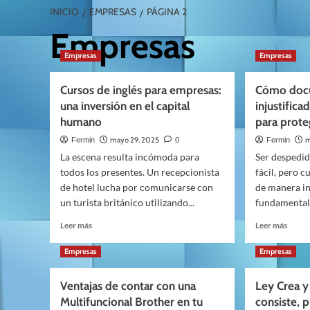
INICIO
EMPRESAS
PÁGINA 2
Empresas
Empresas
Empresas
Cursos de inglés para empresas:
Cómo docu
una inversión en el capital
injustifica
humano
para prote
mayo 29, 2025
m
Fermin
0
Fermin
La escena resulta incómoda para
Ser despedid
todos los presentes. Un recepcionista
fácil, pero 
de hotel lucha por comunicarse con
de manera inj
un turista británico utilizando...
fundamental.
Leer
Leer
Leer más
Leer más
más
más
sobre
sobre
Empresas
Empresas
Cursos
Cómo
de
docum
Ventajas de contar con una
Ley Crea y
inglés
un
Multifuncional Brother en tu
consiste, 
para
despi