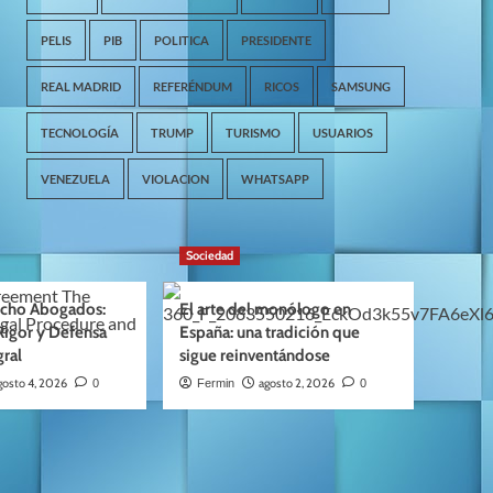
PELIS
PIB
POLITICA
PRESIDENTE
REAL MADRID
REFERÉNDUM
RICOS
SAMSUNG
TECNOLOGÍA
TRUMP
TURISMO
USUARIOS
VENEZUELA
VIOLACION
WHATSAPP
Sociedad
cho Abogados:
El arte del monólogo en
Rigor y Defensa
España: una tradición que
gral
sigue reinventándose
gosto 4, 2026
agosto 2, 2026
0
Fermin
0