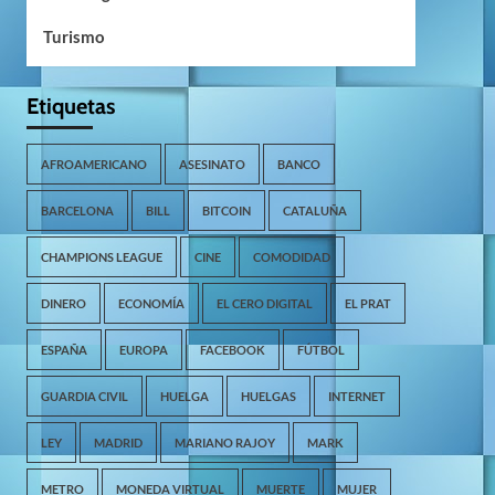
Turismo
Etiquetas
AFROAMERICANO
ASESINATO
BANCO
BARCELONA
BILL
BITCOIN
CATALUÑA
CHAMPIONS LEAGUE
CINE
COMODIDAD
DINERO
ECONOMÍA
EL CERO DIGITAL
EL PRAT
ESPAÑA
EUROPA
FACEBOOK
FÚTBOL
GUARDIA CIVIL
HUELGA
HUELGAS
INTERNET
LEY
MADRID
MARIANO RAJOY
MARK
METRO
MONEDA VIRTUAL
MUERTE
MUJER