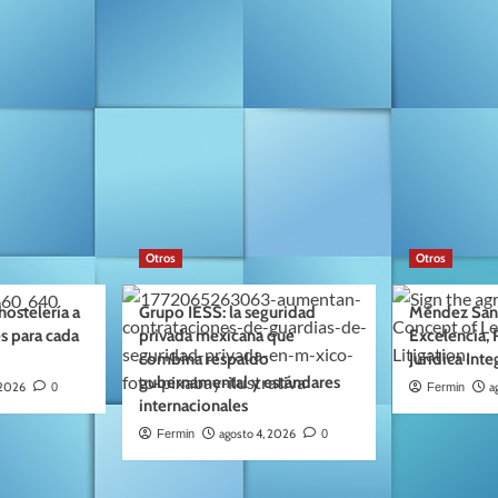
Otros
Otros
ostelería a
Grupo IESS: la seguridad
Méndez San
s para cada
privada mexicana que
Excelencia, 
combina respaldo
Jurídica Inte
gubernamental y estándares
 2026
a
0
Fermin
internacionales
agosto 4, 2026
Fermin
0