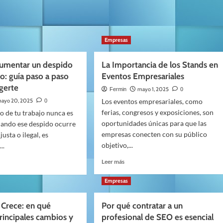
Empresas
mentar un despido
La Importancia de los Stands en
do: guía paso a paso
Eventos Empresariales
gerte
mayo 1, 2025
Fermin
0
ayo 20, 2025
Los eventos empresariales, como
0
ferias, congresos y exposiciones, son
o de tu trabajo nunca es
oportunidades únicas para que las
cuando ese despido ocurre
empresas conecten con su público
usta o ilegal, es
objetivo,...
..
Leer
Leer más
más
sobre
Empresas
La
Importancia
entar
 Crece: en qué
Por qué contratar a un
de
principales cambios y
profesional de SEO es esencial
los
do