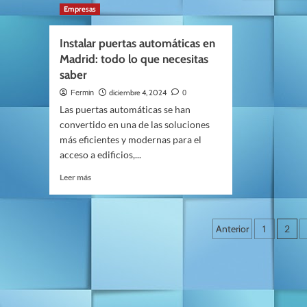
Cómo
sobre
Empresas
conseguir
Consi
el
la
Instalar puertas automáticas en
aislamiento
financ
acústico
Madrid: todo lo que necesitas
que
industrial
tu
saber
start
diciembre 4, 2024
Fermin
0
necesi
Las puertas automáticas se han
gracia
convertido en una de las soluciones
a
los
más eficientes y modernas para el
prést
acceso a edificios,...
de
Leer
ENIS
Leer más
más
sobre
Instalar
Navegació
puertas
Anterior
1
2
automáticas
de
en
Madrid:
entradas
todo
lo
que