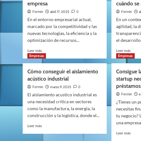
empresas:
injust
empresa
cuándo se 
una
guía
abril 17, 2025
a
Fermin
0
Fermin
inversión
paso
En el entorno empresarial actual,
En un conte
en
a
marcado por la competitividad y las
agilidad, la d
el
paso
capital
para
nuevas tecnologías, la eficiencia y la
transparenci
humano
prote
optimización de recursos...
el desarrollo
Leer
Leer
Leer más
Leer más
más
más
Empresas
Empresas
sobre
sobre
Ventajas
Ley
Cómo conseguir el aislamiento
Consigue l
de
Crea
acústico industrial
startup nec
contar
y
préstamos
con
Crece
marzo 9, 2025
Fermin
0
una
en
El aislamiento acustico industrial es
e
Fermin
Multifuncional
qué
una necesidad crítica en sectores
¿Tienes un p
Brother
consis
como la manufactura, la energía, la
necesitas fi
en
princi
construcción y la logística, donde el...
tu
tu negocio? 
cambi
empresa
y
una empresa 
Leer
Leer más
cuánd
más
Leer
Leer más
se
sobre
más
aplica