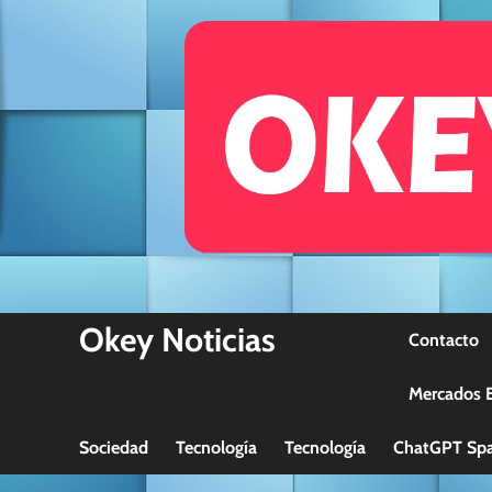
Skip
to
content
Okey Noticias
Contacto
Mercados B
Sociedad
Tecnología
Tecnología
ChatGPT Spa