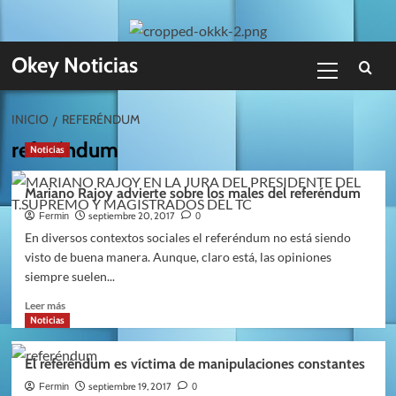
Skip
to
content
Menú
Okey Noticias
primario
INICIO
REFERÉNDUM
referéndum
Noticias
Mariano Rajoy advierte sobre los males del referéndum
septiembre 20, 2017
Fermin
0
En diversos contextos sociales el referéndum no está siendo
visto de buena manera. Aunque, claro está, las opiniones
siempre suelen...
Leer
Leer más
más
Noticias
sobre
Mariano
El referéndum es víctima de manipulaciones constantes
Rajoy
advierte
septiembre 19, 2017
Fermin
0