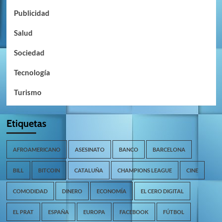
Publicidad
Salud
Sociedad
Tecnología
Turismo
Etiquetas
AFROAMERICANO
ASESINATO
BANCO
BARCELONA
BILL
BITCOIN
CATALUÑA
CHAMPIONS LEAGUE
CINE
COMODIDAD
DINERO
ECONOMÍA
EL CERO DIGITAL
EL PRAT
ESPAÑA
EUROPA
FACEBOOK
FÚTBOL