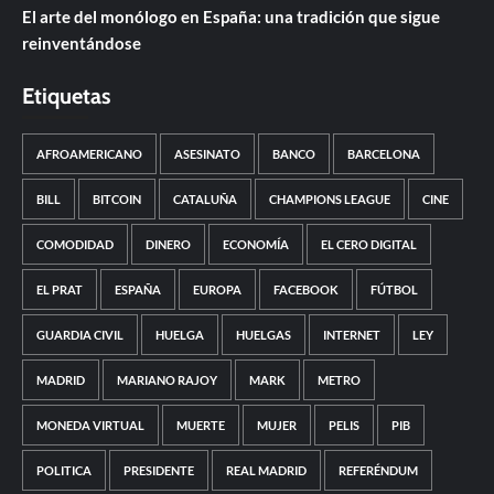
El arte del monólogo en España: una tradición que sigue
reinventándose
Etiquetas
AFROAMERICANO
ASESINATO
BANCO
BARCELONA
BILL
BITCOIN
CATALUÑA
CHAMPIONS LEAGUE
CINE
COMODIDAD
DINERO
ECONOMÍA
EL CERO DIGITAL
EL PRAT
ESPAÑA
EUROPA
FACEBOOK
FÚTBOL
GUARDIA CIVIL
HUELGA
HUELGAS
INTERNET
LEY
MADRID
MARIANO RAJOY
MARK
METRO
MONEDA VIRTUAL
MUERTE
MUJER
PELIS
PIB
POLITICA
PRESIDENTE
REAL MADRID
REFERÉNDUM