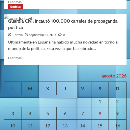
el
Leer
Leer más
referéndum
más
Noticias
sobre
Cerradas
Guardia Civil incautó 100.000 carteles de propaganda
las
política
webs
que
septiembre 15, 2017
Fermin
0
hablan
Últimamente en España ha habido mucha novedad en torno al
acerca
mundo de la política. Esta vez la que ha cobrado...
del
referéndum
Leer
Leer más
más
sobre
Guardia
agosto 2026
Civil
incautó
L
M
X
J
V
S
D
100.000
carteles
1
2
de
propaganda
política
3
4
5
6
7
8
9
10
11
12
13
14
15
16