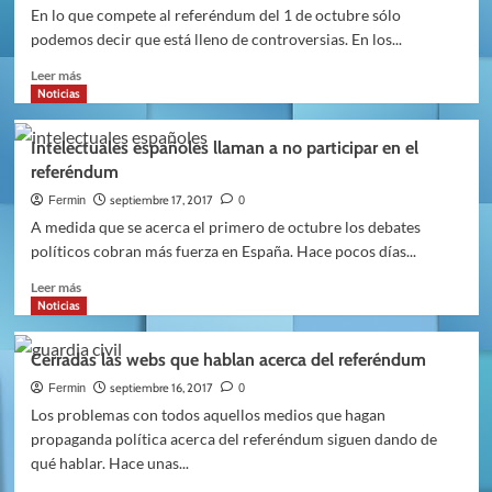
sobre
En lo que compete al referéndum del 1 de octubre sólo
los
podemos decir que está lleno de controversias. En los...
males
del
Leer
Leer más
referéndum
más
Noticias
sobre
El
Intelectuales españoles llaman a no participar en el
referéndum
referéndum
es
víctima
septiembre 17, 2017
Fermin
0
de
A medida que se acerca el primero de octubre los debates
manipulaciones
políticos cobran más fuerza en España. Hace pocos días...
constantes
Leer
Leer más
más
Noticias
sobre
Intelectuales
Cerradas las webs que hablan acerca del referéndum
españoles
llaman
septiembre 16, 2017
Fermin
0
a
Los problemas con todos aquellos medios que hagan
no
propaganda política acerca del referéndum siguen dando de
participar
qué hablar. Hace unas...
en