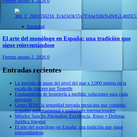
Fermin
agosto 4, 2026
0
Sociedad
El arte del monólogo en España: una tradición que
sigue reinventándose
Fermin
agosto 2, 2026
0
Entradas recientes
La travesía de pasar del nivel del mar a 3.000 metros en la
escala de crucero por Tenerife
Equipamiento de hostelería a medida: soluciones para cada
proyecto
Grupo IESS: la seguridad privada mexicana que combina
respaldo gubernamental y estándares internacionales
Méndez Sancho Abogados: Excelencia, Rigor y Defensa
Jurídica Integral
El arte del monólogo en España: una tradición que sigue
reinventándose