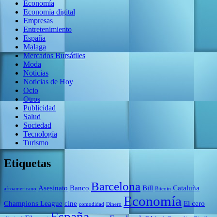
Economía
Economía digital
Empresas
Entretenimiento
España
Malaga
Mercados Bursátiles
Moda
Noticias
Noticias de Hoy
Ocio
Otros
Publicidad
Salud
Sociedad
Tecnología
Turismo
Etiquetas
Barcelona
Asesinato
Banco
Bill
Cataluña
afroamericano
Bitcoin
Economía
Champions League
cine
El cero
comodidad
Dinero
España