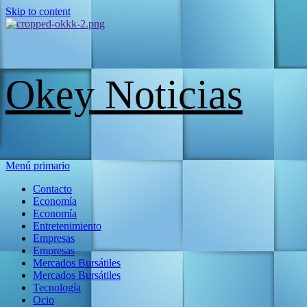
Skip to content
Okey Noticias
Menú primario
Contacto
Economía
Economía
Entretenimiento
Empresas
Empresas
Mercados Bursátiles
Mercados Bursátiles
Tecnología
Ocio