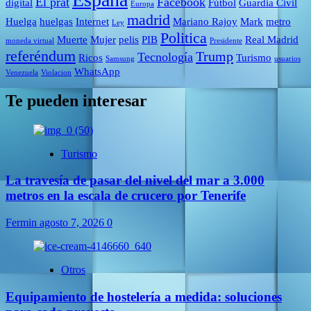
El prat
Facebook
digital
Fútbol
Guardia Civil
Europa
madrid
Huelga
huelgas
Internet
Mariano Rajoy
Mark
metro
Ley
Politica
Muerte
Mujer
pelis
PIB
Real Madrid
moneda virtual
Presidente
referéndum
Trump
Tecnología
Ricos
Turismo
Samsung
usuarios
WhatsApp
Venezuela
Violacion
Te pueden interesar
Turismo
La travesía de pasar del nivel del mar a 3.000
metros en la escala de crucero por Tenerife
Fermin
agosto 7, 2026
0
Otros
Equipamiento de hostelería a medida: soluciones