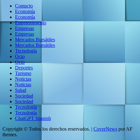
Contacto
Economía
Economía
Entretenimiento
Empresas
Empresas
Mercados Bursátiles
Mercados Bursátiles
Tecnología
Ocio
Ocio
Deportes
Turismo
Noticias
Noticias
Salud
Sociedad
Sociedad
Tecnología
Tecnología
ChatGPT Spanish
Copyright © Todos los derechos reservados.
|
CoverNews
por AF
themes.