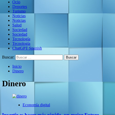
Ocio
Deportes
Turismo
Noticias
Noticias
Salud
Sociedad
Sociedad
Tecnología
Tecnología
ChatGPT Spanish
Buscar:
Inicio
Dinero
Dinero
Economía digital
Invertir es hacer más rápido, un mejor Futuro