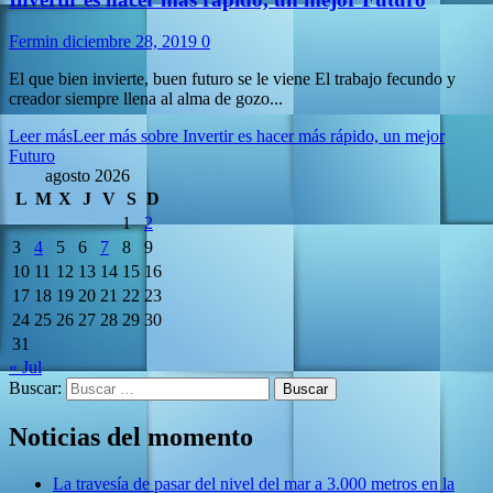
Fermin
diciembre 28, 2019
0
El que bien invierte, buen futuro se le viene El trabajo fecundo y
creador siempre llena al alma de gozo...
Leer más
Leer más sobre Invertir es hacer más rápido, un mejor
Futuro
agosto 2026
L
M
X
J
V
S
D
1
2
3
4
5
6
7
8
9
10
11
12
13
14
15
16
17
18
19
20
21
22
23
24
25
26
27
28
29
30
31
« Jul
Buscar:
Noticias del momento
La travesía de pasar del nivel del mar a 3.000 metros en la