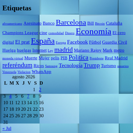
Etiquetas
Barcelona
Asesinato
Banco
Bill
Cataluña
afroamericano
Bitcoin
Economía
Champions League
cine
El cero
comodidad
Dinero
España
El prat
Facebook
digital
Fútbol
Guardia Civil
Europa
madrid
Huelga
huelgas
Internet
Mariano Rajoy
Mark
metro
Ley
Politica
Muerte
Mujer
pelis
PIB
Real Madrid
moneda virtual
Presidente
referéndum
Trump
Tecnología
Ricos
Turismo
Samsung
usuarios
WhatsApp
Venezuela
Violacion
agosto 2026
L
M
X
J
V
S
D
1
2
3
4
5
6
7
8
9
10
11
12
13
14
15
16
17
18
19
20
21
22
23
24
25
26
27
28
29
30
31
« Jul