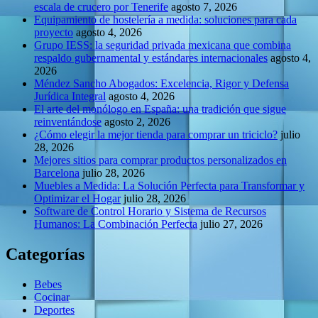
escala de crucero por Tenerife
agosto 7, 2026
Equipamiento de hostelería a medida: soluciones para cada
proyecto
agosto 4, 2026
Grupo IESS: la seguridad privada mexicana que combina
respaldo gubernamental y estándares internacionales
agosto 4,
2026
Méndez Sancho Abogados: Excelencia, Rigor y Defensa
Jurídica Integral
agosto 4, 2026
El arte del monólogo en España: una tradición que sigue
reinventándose
agosto 2, 2026
¿Cómo elegir la mejor tienda para comprar un triciclo?
julio
28, 2026
Mejores sitios para comprar productos personalizados en
Barcelona
julio 28, 2026
Muebles a Medida: La Solución Perfecta para Transformar y
Optimizar el Hogar
julio 28, 2026
Software de Control Horario y Sistema de Recursos
Humanos: La Combinación Perfecta
julio 27, 2026
Categorías
Bebes
Cocinar
Deportes