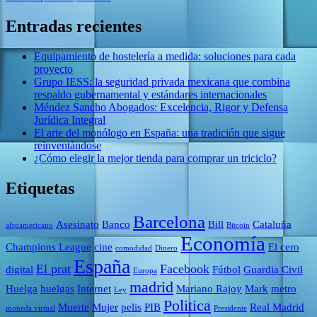
Entradas recientes
Equipamiento de hostelería a medida: soluciones para cada
proyecto
Grupo IESS: la seguridad privada mexicana que combina
respaldo gubernamental y estándares internacionales
Méndez Sancho Abogados: Excelencia, Rigor y Defensa
Jurídica Integral
El arte del monólogo en España: una tradición que sigue
reinventándose
¿Cómo elegir la mejor tienda para comprar un triciclo?
Etiquetas
Barcelona
Asesinato
Banco
Bill
Cataluña
afroamericano
Bitcoin
Economía
Champions League
cine
El cero
comodidad
Dinero
España
El prat
Facebook
digital
Fútbol
Guardia Civil
Europa
madrid
Huelga
huelgas
Internet
Mariano Rajoy
Mark
metro
Ley
Politica
Muerte
Mujer
pelis
PIB
Real Madrid
moneda virtual
Presidente