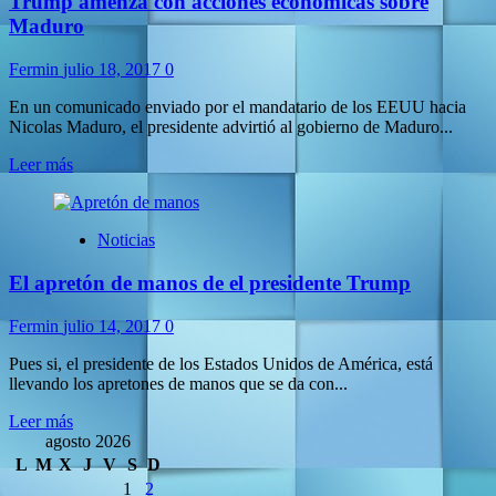
Trump amenza con acciones económicas sobre
los
mandatarios
Maduro
Kim
Jong
Fermin
julio 18, 2017
0
y
Trump
En un comunicado enviado por el mandatario de los EEUU hacia
generan
Nicolas Maduro, el presidente advirtió al gobierno de Maduro...
perdidas
en
Leer
Leer más
la
más
bolsa
sobre
Trump
Noticias
amenza
con
El apretón de manos de el presidente Trump
acciones
económicas
sobre
Fermin
julio 14, 2017
0
Maduro
Pues si, el presidente de los Estados Unidos de América, está
llevando los apretones de manos que se da con...
Leer
Leer más
más
agosto 2026
sobre
L
M
X
J
V
S
D
El
1
2