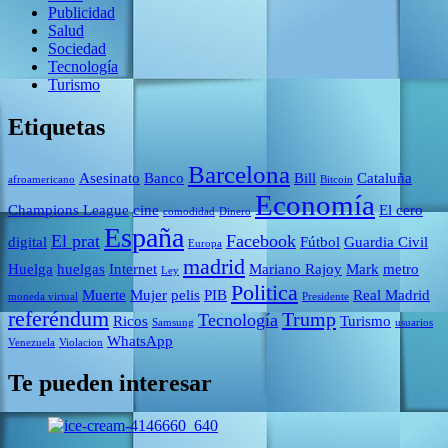
Publicidad
Salud
Sociedad
Tecnología
Turismo
Etiquetas
Barcelona
Asesinato
Banco
Bill
Cataluña
afroamericano
Bitcoin
Economía
Champions League
cine
El cero
comodidad
Dinero
España
El prat
Facebook
digital
Fútbol
Guardia Civil
Europa
madrid
Huelga
huelgas
Internet
Mariano Rajoy
Mark
metro
Ley
Politica
Muerte
Mujer
pelis
PIB
Real Madrid
moneda virtual
Presidente
referéndum
Trump
Tecnología
Ricos
Turismo
Samsung
usuarios
WhatsApp
Venezuela
Violacion
Te pueden interesar