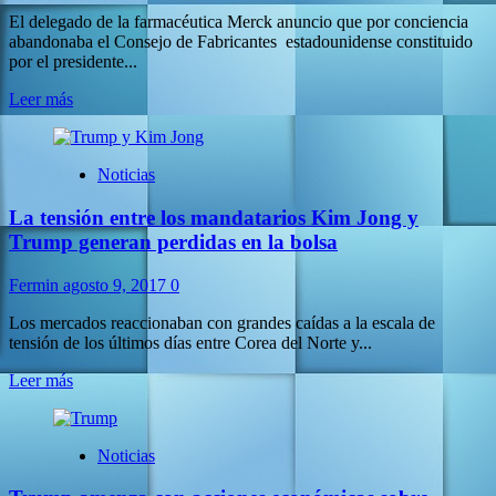
El delegado de la farmacéutica Merck anuncio que por conciencia
abandonaba el Consejo de Fabricantes estadounidense constituido
por el presidente...
Leer
Leer más
más
sobre
Merck
Noticias
planta
a
La tensión entre los mandatarios Kim Jong y
Trump
y
Trump generan perdidas en la bolsa
el
presidente
Fermin
agosto 9, 2017
0
lo
ataca
Los mercados reaccionaban con grandes caídas a la escala de
tensión de los últimos días entre Corea del Norte y...
Leer
Leer más
más
sobre
La
Noticias
tensión
entre