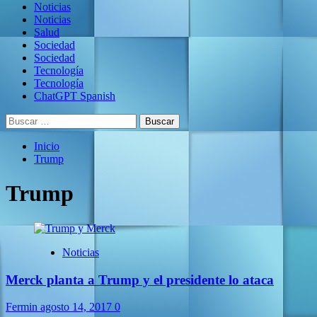
Noticias
Noticias
Salud
Sociedad
Sociedad
Tecnología
Tecnología
ChatGPT Spanish
Buscar:
Inicio
Trump
Trump
Noticias
Merck planta a Trump y el presidente lo ataca
Fermin
agosto 14, 2017
0