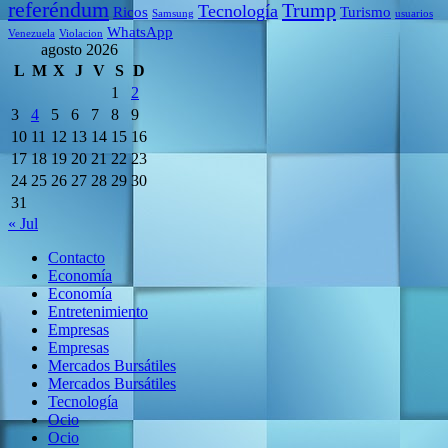
referéndum
Trump
Tecnología
Ricos
Turismo
Samsung
usuarios
WhatsApp
Venezuela
Violacion
agosto 2026
L
M
X
J
V
S
D
1
2
3
4
5
6
7
8
9
10
11
12
13
14
15
16
17
18
19
20
21
22
23
24
25
26
27
28
29
30
31
« Jul
Contacto
Economía
Economía
Entretenimiento
Empresas
Empresas
Mercados Bursátiles
Mercados Bursátiles
Tecnología
Ocio
Ocio