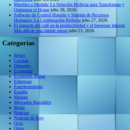
Muebles a Medida: La Solución Perfecta para Transformar y
Optimizar el Hogar
julio 28, 2026
Software de Control Horario y Sistema de Recursos
Humanos: La Combinación Perfecta
julio 27, 2026
El impacto del café en la productividad y el bienestar laboral:
Más allá de una simple pausa
julio 23, 2026
Categorías
Bebes
Cocinar
Deportes
Economía
Economía digital
Empresas
Entretenimiento
España
Malaga
Mercados Bursátiles
Moda
Noticias
Noticias de Hoy
Ocio
Otros