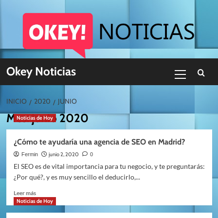
Skip
to
content
Menú
Okey Noticias
primario
INICIO
2020
JUNIO
Mes:
junio 2020
Noticias de Hoy
¿Cómo te ayudaría una agencia de SEO en Madrid?
junio 2, 2020
Fermin
0
El SEO es de vital importancia para tu negocio, y te preguntarás:
¿Por qué?, y es muy sencillo el deducirlo,...
Leer
Leer más
más
Noticias de Hoy
sobre