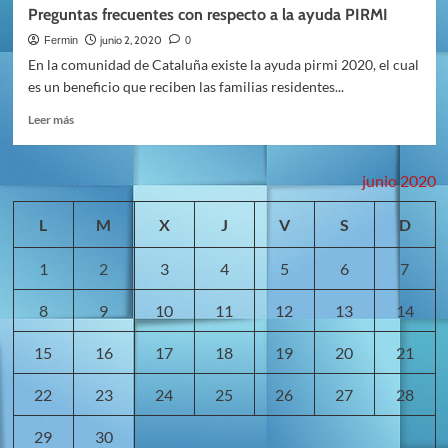
¿Cómo
Preguntas frecuentes con respecto a la ayuda PIRMI
te
ayudaría
junio 2, 2020
Fermin
0
una
En la comunidad de Cataluña existe la ayuda pirmi 2020, el cual
agencia
es un beneficio que reciben las familias residentes...
de
SEO
Leer
Leer más
en
más
Madrid?
sobre
Preguntas
junio 2020
frecuentes
con
L
M
X
J
V
S
D
respecto
a
1
2
3
4
5
6
7
la
ayuda
PIRMI
8
9
10
11
12
13
14
15
16
17
18
19
20
21
22
23
24
25
26
27
28
29
30