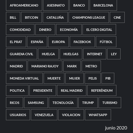
AFROAMERICANO
ASESINATO
BANCO
BARCELONA
BILL
BITCOIN
CATALUÑA
CHAMPIONS LEAGUE
CINE
COMODIDAD
DINERO
ECONOMÍA
EL CERO DIGITAL
EL PRAT
ESPAÑA
EUROPA
FACEBOOK
FÚTBOL
GUARDIA CIVIL
HUELGA
HUELGAS
INTERNET
LEY
MADRID
MARIANO RAJOY
MARK
METRO
MONEDA VIRTUAL
MUERTE
MUJER
PELIS
PIB
POLITICA
PRESIDENTE
REAL MADRID
REFERÉNDUM
RICOS
SAMSUNG
TECNOLOGÍA
TRUMP
TURISMO
USUARIOS
VENEZUELA
VIOLACION
WHATSAPP
junio 2020