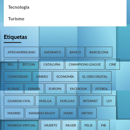
Tecnología
Turismo
Etiquetas
AFROAMERICANO
ASESINATO
BANCO
BARCELONA
BILL
BITCOIN
CATALUÑA
CHAMPIONS LEAGUE
CINE
COMODIDAD
DINERO
ECONOMÍA
EL CERO DIGITAL
EL PRAT
ESPAÑA
EUROPA
FACEBOOK
FÚTBOL
GUARDIA CIVIL
HUELGA
HUELGAS
INTERNET
LEY
MADRID
MARIANO RAJOY
MARK
METRO
MONEDA VIRTUAL
MUERTE
MUJER
PELIS
PIB