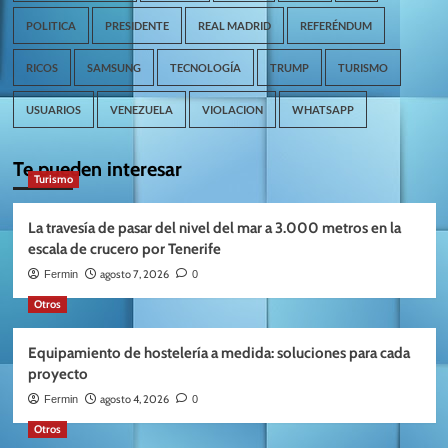
POLITICA
PRESIDENTE
REAL MADRID
REFERÉNDUM
RICOS
SAMSUNG
TECNOLOGÍA
TRUMP
TURISMO
USUARIOS
VENEZUELA
VIOLACION
WHATSAPP
Te pueden interesar
Turismo
La travesía de pasar del nivel del mar a 3.000 metros en la
escala de crucero por Tenerife
agosto 7, 2026
Fermin
0
Otros
Equipamiento de hostelería a medida: soluciones para cada
proyecto
agosto 4, 2026
Fermin
0
Otros