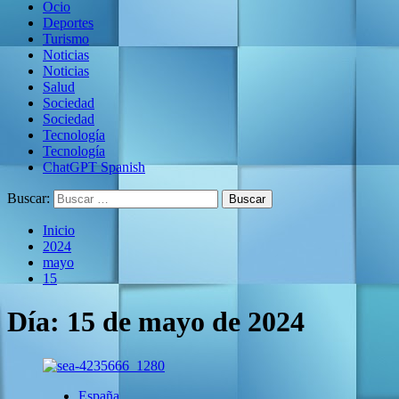
Ocio
Deportes
Turismo
Noticias
Noticias
Salud
Sociedad
Sociedad
Tecnología
Tecnología
ChatGPT Spanish
Buscar:
Inicio
2024
mayo
15
Día:
15 de mayo de 2024
España