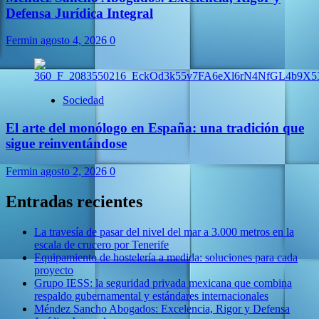
Defensa Jurídica Integral
Fermin
agosto 4, 2026
0
Sociedad
El arte del monólogo en España: una tradición que
sigue reinventándose
Fermin
agosto 2, 2026
0
Entradas recientes
La travesía de pasar del nivel del mar a 3.000 metros en la
escala de crucero por Tenerife
Equipamiento de hostelería a medida: soluciones para cada
proyecto
Grupo IESS: la seguridad privada mexicana que combina
respaldo gubernamental y estándares internacionales
Méndez Sancho Abogados: Excelencia, Rigor y Defensa