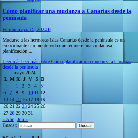
Cómo planificar una mudanza a Canarias desde la
península
Fermin
mayo 15, 2024
0
Mudarse a las hermosas Islas Canarias desde la península es un
emocionante cambio de vida que requiere una cuidadosa
planificación....
Leer más
Leer más sobre Cómo planificar una mudanza a Canarias
desde la península
mayo 2024
L
M
X
J
V
S
D
1
2
3
4
5
6
7
8
9
10
11
12
13
14
15
16
17
18
19
20
21
22
23
24
25
26
27
28
29
30
31
« Abr
Jun »
Buscar: