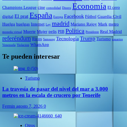
Economía
Champions League
cine
El cero
comodidad
Dinero
España
El prat
Facebook
digital
Fútbol
Guardia Civil
Europa
madrid
Huelga
huelgas
Internet
Mariano Rajoy
Mark
metro
Ley
Politica
Muerte
Mujer
pelis
PIB
Real Madrid
moneda virtual
Presidente
referéndum
Trump
Tecnología
Ricos
Turismo
Samsung
usuarios
WhatsApp
Venezuela
Violacion
Te pueden interesar
Turismo
La travesía de pasar del nivel del mar a 3.000
metros en la escala de crucero por Tenerife
Fermin
agosto 7, 2026
0
Otros