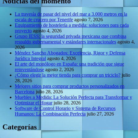
Noticias del momento
La travesía de pasar del nivel del mar a 3.000 metros en la
escala de crucero por Tenerife
agosto 7, 2026
Equipamiento de hostelería a medida: soluciones para cada
proyecto
agosto 4, 2026
Grupo IESS: la seguridad privada mexicana que combina
respaldo gubernamental y estándares internacionales
agosto 4,
2026
Méndez Sancho Abogados: Excelencia, Rigor y Defensa
Jurídica Integral
agosto 4, 2026
El arte del monólogo en España: una tradición que sigue
reinventándose
agosto 2, 2026
¿Cómo elegir la mejor tienda para comprar un triciclo?
julio
28, 2026
Mejores sitios para comprar productos personalizados en
Barcelona
julio 28, 2026
Muebles a Medida: La Solución Perfecta para Transformar y
Optimizar el Hogar
julio 28, 2026
Software de Control Horario y Sistema de Recursos
Humanos: La Combinación Perfecta
julio 27, 2026
Categorías