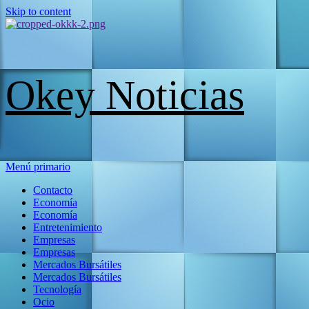
Skip to content
Okey Noticias
Menú primario
Contacto
Economía
Economía
Entretenimiento
Empresas
Empresas
Mercados Bursátiles
Mercados Bursátiles
Tecnología
Ocio