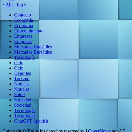
« Abr
Jun »
Contacto
Economía
Economía
Entretenimiento
Empresas
Empresas
Mercados Bursátiles
Mercados Bursátiles
Tecnología
Ocio
Ocio
Deportes
Turismo
Noticias
Noticias
Salud
Sociedad
Sociedad
Tecnología
Tecnología
ChatGPT Spanish
Copyright © Todos los derechos reservados.
|
CoverNews
por AF