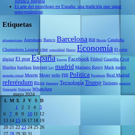
Jurídica Integral
El arte del monólogo en España: una tradición que sigue
reinventándose
Etiquetas
Barcelona
Asesinato
Banco
Bill
Cataluña
afroamericano
Bitcoin
Economía
Champions League
cine
El cero
comodidad
Dinero
España
El prat
Facebook
digital
Fútbol
Guardia Civil
Europa
madrid
Huelga
huelgas
Internet
Mariano Rajoy
Mark
metro
Ley
Politica
Muerte
Mujer
pelis
PIB
Real Madrid
moneda virtual
Presidente
referéndum
Trump
Tecnología
Ricos
Turismo
Samsung
usuarios
WhatsApp
Venezuela
Violacion
mayo 2024
L
M
X
J
V
S
D
1
2
3
4
5
6
7
8
9
10
11
12
13
14
15
16
17
18
19
20
21
22
23
24
25
26
27
28
29
30
31