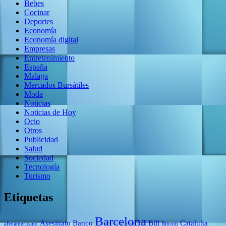
Bebes
Cocinar
Deportes
Economía
Economía digital
Empresas
Entretenimiento
España
Malaga
Mercados Bursátiles
Moda
Noticias
Noticias de Hoy
Ocio
Otros
Publicidad
Salud
Sociedad
Tecnología
Turismo
Etiquetas
Barcelona
Asesinato
Banco
Bill
Cataluña
afroamericano
Bitcoin