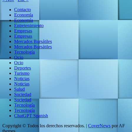
Contacto
Economía
Economía
Entretenimiento
Empresas
Empresas
Mercados Bursátiles
Mercados Bursátiles
Tecnología
Ocio
Ocio
Deportes
Turismo
Noticias
Noticias
Salud
Sociedad
Sociedad
Tecnología
Tecnología
ChatGPT Spanish
Copyright © Todos los derechos reservados.
|
CoverNews
por AF
themes.