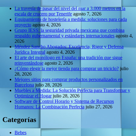
La travesía de pasar del nivel del mar a 3.000 metros en la
escala de crucero por Tenerife
agosto 7, 2026
Equipamiento de hostelería a medida: soluciones para cada
proyecto
agosto 4, 2026
Grupo IESS: la seguridad privada mexicana que combina
respaldo gubernamental y estándares internacionales
agosto 4,
2026
Méndez Sancho Abogados: Excelencia, Rigor y Defensa
Jurídica Integral
agosto 4, 2026
El arte del monólogo en España: una tradición que sigue
reinventándose
agosto 2, 2026
¿Cómo elegir la mejor tienda para comprar un triciclo?
julio
28, 2026
Mejores sitios para comprar productos personalizados en
Barcelona
julio 28, 2026
Muebles a Medida: La Solución Perfecta para Transformar y
Optimizar el Hogar
julio 28, 2026
Software de Control Horario y Sistema de Recursos
Humanos: La Combinación Perfecta
julio 27, 2026
Categorías
Bebes