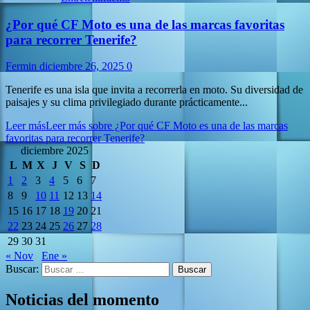
¿Por qué CF Moto es una de las marcas favoritas
para recorrer Tenerife?
Fermin
diciembre 26, 2025
0
Tenerife es una isla que invita a recorrerla en moto. Su diversidad de
paisajes y su clima privilegiado durante prácticamente...
Leer más
Leer más sobre ¿Por qué CF Moto es una de las marcas
favoritas para recorrer Tenerife?
diciembre 2025
L
M
X
J
V
S
D
1
2
3
4
5
6
7
8
9
10
11
12
13
14
15
16
17
18
19
20
21
22
23
24
25
26
27
28
29
30
31
« Nov
Ene »
Buscar:
Noticias del momento