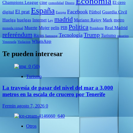
Economía
Champions League
cine
El cero
comodidad
Dinero
España
El prat
Facebook
digital
Fútbol
Guardia Civil
Europa
madrid
Huelga
huelgas
Internet
Mariano Rajoy
Mark
metro
Ley
Politica
Muerte
Mujer
pelis
PIB
Real Madrid
moneda virtual
Presidente
referéndum
Trump
Tecnología
Ricos
Turismo
Samsung
usuarios
WhatsApp
Venezuela
Violacion
Te pueden interesar
Turismo
La travesía de pasar del nivel del mar a 3.000
metros en la escala de crucero por Tenerife
Fermin
agosto 7, 2026
0
Otros