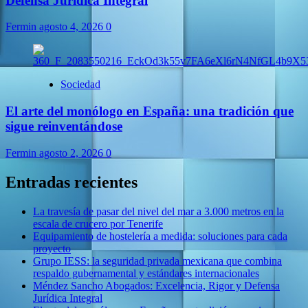
Defensa Jurídica Integral
Fermin
agosto 4, 2026
0
Sociedad
El arte del monólogo en España: una tradición que
sigue reinventándose
Fermin
agosto 2, 2026
0
Entradas recientes
La travesía de pasar del nivel del mar a 3.000 metros en la
escala de crucero por Tenerife
Equipamiento de hostelería a medida: soluciones para cada
proyecto
Grupo IESS: la seguridad privada mexicana que combina
respaldo gubernamental y estándares internacionales
Méndez Sancho Abogados: Excelencia, Rigor y Defensa
Jurídica Integral