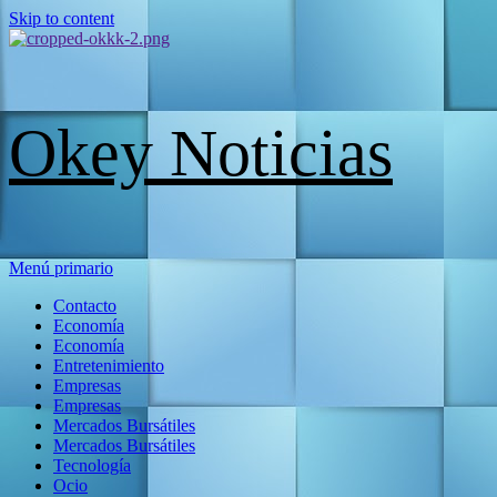
Skip to content
Okey Noticias
Menú primario
Contacto
Economía
Economía
Entretenimiento
Empresas
Empresas
Mercados Bursátiles
Mercados Bursátiles
Tecnología
Ocio