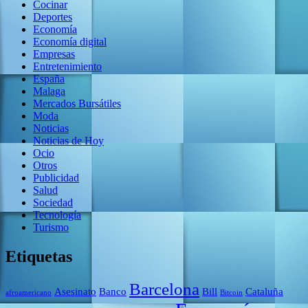
Cocinar
Deportes
Economía
Economía digital
Empresas
Entretenimiento
España
Malaga
Mercados Bursátiles
Moda
Noticias
Noticias de Hoy
Ocio
Otros
Publicidad
Salud
Sociedad
Tecnología
Turismo
Etiquetas
Barcelona
Asesinato
Banco
Bill
Cataluña
afroamericano
Bitcoin