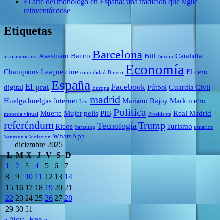
El arte del monólogo en España: una tradición que sigue
reinventándose
Etiquetas
Barcelona
Asesinato
Banco
Bill
Cataluña
afroamericano
Bitcoin
Economía
Champions League
cine
El cero
comodidad
Dinero
España
El prat
Facebook
digital
Fútbol
Guardia Civil
Europa
madrid
Huelga
huelgas
Internet
Mariano Rajoy
Mark
metro
Ley
Politica
Muerte
Mujer
pelis
PIB
Real Madrid
moneda virtual
Presidente
referéndum
Trump
Tecnología
Ricos
Turismo
Samsung
usuarios
WhatsApp
Venezuela
Violacion
diciembre 2025
L
M
X
J
V
S
D
1
2
3
4
5
6
7
8
9
10
11
12
13
14
15
16
17
18
19
20
21
22
23
24
25
26
27
28
29
30
31
« Nov
Ene »