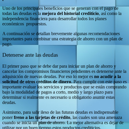
Uno de los principales beneficios que se generan con el pago de
todas las deudas es la
mejora del historial crediticio
, así como la
independencia financiera para desarrollar todos los planes
económicos propuestos.
A continuación se detallan brevemente algunas recomendaciones
importantes para combinar una estrategia de ahorro con un plan de
pago.
Detenerse ante las deudas
El primer paso que se debe dar para iniciar un plan de ahorro y
cancelar los compromisos financieros pendientes es detenerse ante la
adquisición de nuevas deudas. Por eso lo mejor es
no acudir a la
solicitud de otros créditos de dinero
. Para cumplir con este paso es
importante evaluar los servicios y productos que se están comprando
bajo la modalidad de pagos a corto, medio y largo plazo para
determinar si realmente es necesario u obligatorio asumir estas
deudas.
Asimismo, para salir ileso de las futuras deudas es indispensable
poner
freno a las tarjetas de crédito
, las cuales son una amenaza
cuando se inicia un plan de ahorro. La mejor alternativa es dejar de
utilizar por un buen tiempo estos productos crediticios.