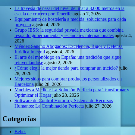
La travesía de pasar del nivel del mar a 3.000 metros en la
escala de crucero por Tenerife
agosto 7, 2026
Equipamiento de hostelería a medida: soluciones para cada
proyecto
agosto 4, 2026
Grupo IESS: la seguridad privada mexicana que combina
respaldo gubernamental y estándares internacionales
agosto 4,
2026
Méndez Sancho Abogados: Excelencia, Rigor y Defensa
Jurídica Integral
agosto 4, 2026
El arte del monólogo en España: una tradición que sigue
reinventándose
agosto 2, 2026
¿Cómo elegir la mejor tienda para comprar un triciclo?
julio
28, 2026
Mejores sitios para comprar productos personalizados en
Barcelona
julio 28, 2026
Muebles a Medida: La Solución Perfecta para Transformar y
Optimizar el Hogar
julio 28, 2026
Software de Control Horario y Sistema de Recursos
Humanos: La Combinación Perfecta
julio 27, 2026
Categorías
Bebes