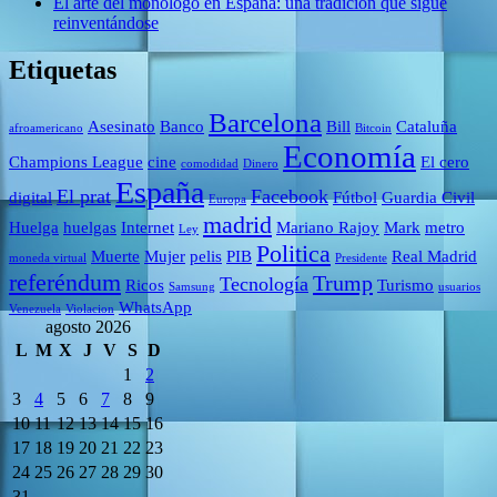
El arte del monólogo en España: una tradición que sigue
reinventándose
Etiquetas
Barcelona
Asesinato
Banco
Bill
Cataluña
afroamericano
Bitcoin
Economía
Champions League
cine
El cero
comodidad
Dinero
España
El prat
Facebook
digital
Fútbol
Guardia Civil
Europa
madrid
Huelga
huelgas
Internet
Mariano Rajoy
Mark
metro
Ley
Politica
Muerte
Mujer
pelis
PIB
Real Madrid
moneda virtual
Presidente
referéndum
Trump
Tecnología
Ricos
Turismo
Samsung
usuarios
WhatsApp
Venezuela
Violacion
agosto 2026
L
M
X
J
V
S
D
1
2
3
4
5
6
7
8
9
10
11
12
13
14
15
16
17
18
19
20
21
22
23
24
25
26
27
28
29
30
31