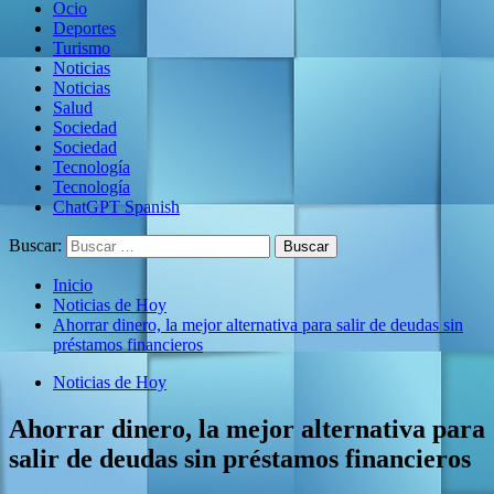
Ocio
Deportes
Turismo
Noticias
Noticias
Salud
Sociedad
Sociedad
Tecnología
Tecnología
ChatGPT Spanish
Buscar:
Inicio
Noticias de Hoy
Ahorrar dinero, la mejor alternativa para salir de deudas sin
préstamos financieros
Noticias de Hoy
Ahorrar dinero, la mejor alternativa para
salir de deudas sin préstamos financieros