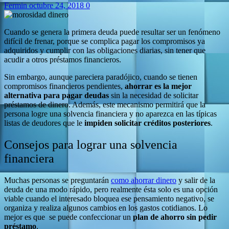
Fermin
octubre 24, 2018
0
Cuando se genera la primera deuda puede resultar ser un fenómeno
difícil de frenar, porque se complica pagar los compromisos ya
adquiridos y cumplir con las obligaciones diarias, sin tener que
acudir a otros préstamos financieros.
Sin embargo, aunque pareciera paradójico, cuando se tienen
compromisos financieros pendientes,
ahorrar es la mejor
alternativa para pagar deudas
sin la necesidad de solicitar
préstamos de dinero. Además, este mecanismo permitirá que la
persona logre una solvencia financiera y no aparezca en las típicas
listas de deudores que le
impiden solicitar créditos posteriores
.
Consejos para lograr una solvencia
financiera
Muchas personas se preguntarán
como ahorrar dinero
y salir de la
deuda de una modo rápido, pero realmente ésta solo es una opción
viable cuando el interesado bloquea ese pensamiento negativo, se
organiza y realiza algunos cambios en los gastos cotidianos. Lo
mejor es que se puede confeccionar un
plan de ahorro sin pedir
préstamo
.