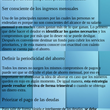
Ser consciente de los ingresos mensuales
Una de las principales razones por las cuales las personas se
endeudan es porque no son conscientes del alcance de su salario
mensual y en muchos casos gastan más de lo que ganan. Lo primero
que debe hacer el deudor es
identificar los gastos necesarios
y los
compromisos que por más que lo desee no se puede desligar.
Después es conveniente destinar un fondo para cubrir los servicios
prioritarios, y de esta manera conocer con exactitud con cuánto
dinero se cuenta para el ahorro.
Definir la periodicidad del ahorro
Todos los meses no surgen los mismos compromisos de pagos y
puede ser que se dificulte el plan de ahorro mensual, por eso es
importante no abandonar la idea de ahorrar en caso que los números
queden en rojo en algún momento. De igual manera,
esta estrategia
puede resultar efectiva de forma trimestral
o cuando se obtenga
un dinero extra.
Priorizar el pago de las deudas
Para salir de forma rápida e inteligente de las deudas,
se debe