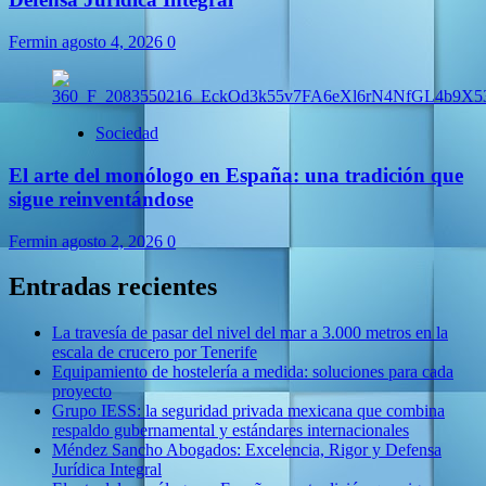
Fermin
agosto 4, 2026
0
Sociedad
El arte del monólogo en España: una tradición que
sigue reinventándose
Fermin
agosto 2, 2026
0
Entradas recientes
La travesía de pasar del nivel del mar a 3.000 metros en la
escala de crucero por Tenerife
Equipamiento de hostelería a medida: soluciones para cada
proyecto
Grupo IESS: la seguridad privada mexicana que combina
respaldo gubernamental y estándares internacionales
Méndez Sancho Abogados: Excelencia, Rigor y Defensa
Jurídica Integral