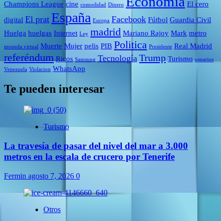
Economía
Champions League
cine
El cero
comodidad
Dinero
España
El prat
Facebook
digital
Fútbol
Guardia Civil
Europa
madrid
Huelga
huelgas
Internet
Mariano Rajoy
Mark
metro
Ley
Politica
Muerte
Mujer
pelis
PIB
Real Madrid
moneda virtual
Presidente
referéndum
Trump
Tecnología
Ricos
Turismo
Samsung
usuarios
WhatsApp
Venezuela
Violacion
Te pueden interesar
Turismo
La travesía de pasar del nivel del mar a 3.000
metros en la escala de crucero por Tenerife
Fermin
agosto 7, 2026
0
Otros