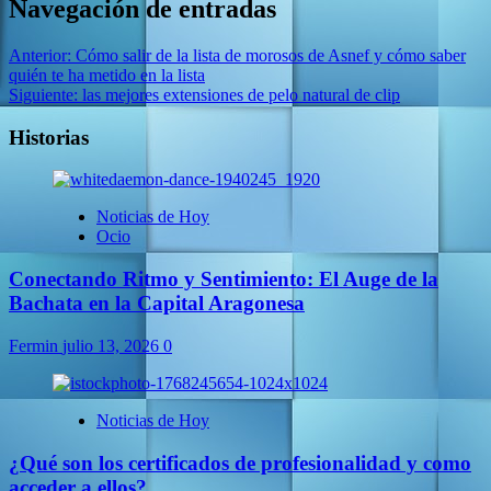
Navegación de entradas
Anterior:
Cómo salir de la lista de morosos de Asnef y cómo saber
quién te ha metido en la lista
Siguiente:
las mejores extensiones de pelo natural de clip
Historias
Noticias de Hoy
Ocio
Conectando Ritmo y Sentimiento: El Auge de la
Bachata en la Capital Aragonesa
Fermin
julio 13, 2026
0
Noticias de Hoy
¿Qué son los certificados de profesionalidad y como
acceder a ellos?