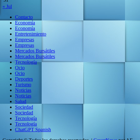
« Jul
Contacto
Economía
Economía
Entretenimiento
Empresas
Empresas
Mercados Bursátiles
Mercados Bursátiles
Tecnología
Ocio
Ocio
Deportes
Turismo
Noticias
Noticias
Salud
Sociedad
Sociedad
Tecnología
Tecnología
ChatGPT Spanish