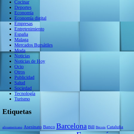
Cocinar
Deportes
Economía
Economía digital
Empresas
Entretenimiento
España
Malaga
Mercados Bursátiles
Moda
Noticias
Noticias de Hoy
Ocio
Otros
Publicidad
Salud
Sociedad
Tecnología
Turismo
Etiquetas
Barcelona
Asesinato
Banco
Bill
Cataluña
afroamericano
Bitcoin