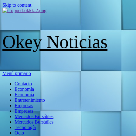
Skip to content
Okey Noticias
Menú primario
Contacto
Economía
Economía
Entretenimiento
Empresas
Empresas
Mercados Bursátiles
Mercados Bursátiles
Tecnología
Ocio