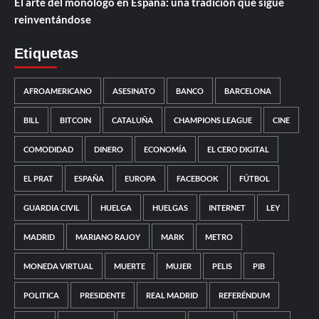
El arte del monólogo en España: una tradición que sigue
reinventándose
Etiquetas
AFROAMERICANO
ASESINATO
BANCO
BARCELONA
BILL
BITCOIN
CATALUÑA
CHAMPIONS LEAGUE
CINE
COMODIDAD
DINERO
ECONOMÍA
EL CERO DIGITAL
EL PRAT
ESPAÑA
EUROPA
FACEBOOK
FÚTBOL
GUARDIA CIVIL
HUELGA
HUELGAS
INTERNET
LEY
MADRID
MARIANO RAJOY
MARK
METRO
MONEDA VIRTUAL
MUERTE
MUJER
PELIS
PIB
POLITICA
PRESIDENTE
REAL MADRID
REFERÉNDUM