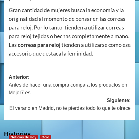
Gran cantidad de mujeres busca la economía y la
originalidad al momento de pensar en las correas
para reloj. Por lo tanto, tienden a utilizar correas
para reloj tejidas o hechas completamente a mano.
Las
correas para reloj
tienden a utilizarse como ese
accesorio que destaca la feminidad.
Navegación
Anterior:
Antes de hacer una compra compara los productos en
de
Mejor7.es
entradas
Siguiente:
El verano en Madrid, no te pierdas todo lo que te ofrece
Historias
Noticias de Hoy
Ocio