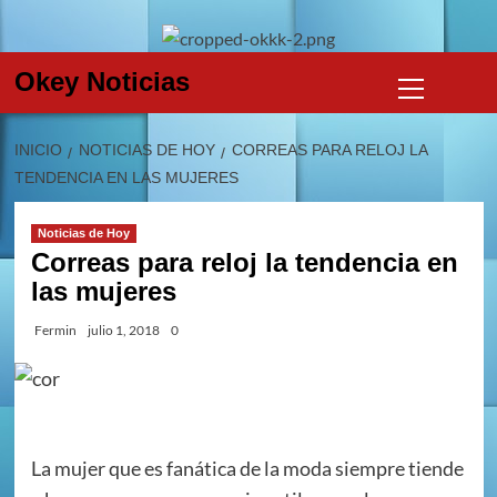
Skip
to
content
Menú
Okey Noticias
primario
INICIO
NOTICIAS DE HOY
CORREAS PARA RELOJ LA
TENDENCIA EN LAS MUJERES
Noticias de Hoy
Correas para reloj la tendencia en
las mujeres
Fermin
julio 1, 2018
0
La mujer que es fanática de la moda siempre tiende