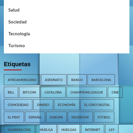
Salud
Sociedad
Tecnología
Turismo
Etiquetas
AFROAMERICANO
ASESINATO
BANCO
BARCELONA
BILL
BITCOIN
CATALUÑA
CHAMPIONS LEAGUE
CINE
COMODIDAD
DINERO
ECONOMÍA
EL CERO DIGITAL
EL PRAT
ESPAÑA
EUROPA
FACEBOOK
FÚTBOL
GUARDIA CIVIL
HUELGA
HUELGAS
INTERNET
LEY