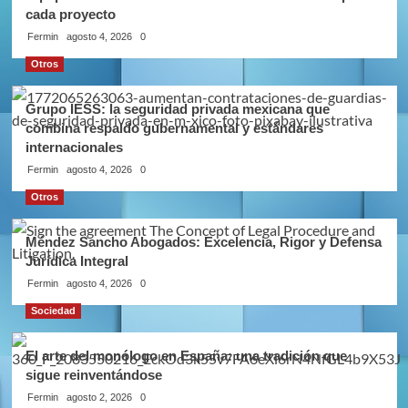
cada proyecto
Fermin
agosto 4, 2026
0
Otros
Grupo IESS: la seguridad privada mexicana que
combina respaldo gubernamental y estándares
internacionales
Fermin
agosto 4, 2026
0
Otros
Méndez Sancho Abogados: Excelencia, Rigor y Defensa
Jurídica Integral
Fermin
agosto 4, 2026
0
Sociedad
El arte del monólogo en España: una tradición que
sigue reinventándose
Fermin
agosto 2, 2026
0