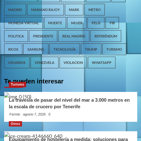
MADRID
MARIANO RAJOY
MARK
METRO
MONEDA VIRTUAL
MUERTE
MUJER
PELIS
PIB
POLITICA
PRESIDENTE
REAL MADRID
REFERÉNDUM
RICOS
SAMSUNG
TECNOLOGÍA
TRUMP
TURISMO
USUARIOS
VENEZUELA
VIOLACION
WHATSAPP
Te pueden interesar
Turismo
La travesía de pasar del nivel del mar a 3.000 metros en
la escala de crucero por Tenerife
Fermin
agosto 7, 2026
0
Otros
Equipamiento de hostelería a medida: soluciones para