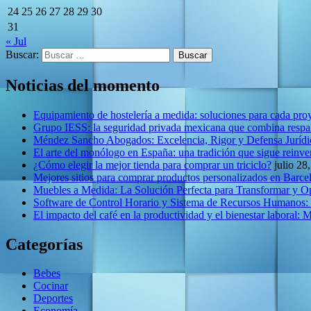
24
25
26
27
28
29
30
31
« Jul
Buscar:
Noticias del momento
Equipamiento de hostelería a medida: soluciones para cada pro
Grupo IESS: la seguridad privada mexicana que combina respal
Méndez Sancho Abogados: Excelencia, Rigor y Defensa Jurídic
El arte del monólogo en España: una tradición que sigue reinv
¿Cómo elegir la mejor tienda para comprar un triciclo?
julio 28
Mejores sitios para comprar productos personalizados en Barce
Muebles a Medida: La Solución Perfecta para Transformar y O
Software de Control Horario y Sistema de Recursos Humanos:
El impacto del café en la productividad y el bienestar laboral: 
Categorías
Bebes
Cocinar
Deportes
Economía