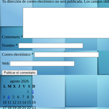
Tu dirección de correo electrónico no será publicada.
Los campos obli
Comentario
*
Nombre
*
Correo electrónico
*
Web
agosto 2026
L
M
X
J
V
S
D
1
2
3
4
5
6
7
8
9
10
11
12
13
14
15
16
17
18
19
20
21
22
23