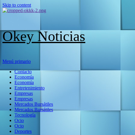
Skip to content
Okey Noticias
Menú primario
Contacto
Economía
Economía
Entretenimiento
Empresas
Empresas
Mercados Bursátiles
Mercados Bursátiles
Tecnología
Ocio
Ocio
Deportes