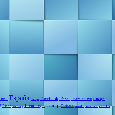
España
 prat
Facebook
Fútbol
Guardia Civil
Huelga
Europa
m
Trump
Tecnología
Ricos
Turismo
Samsung
usuarios
Venezuela
Violacion