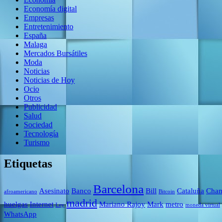
Economía digital
Empresas
Entretenimiento
España
Malaga
Mercados Bursátiles
Moda
Noticias
Noticias de Hoy
Ocio
Otros
Publicidad
Salud
Sociedad
Tecnología
Turismo
Etiquetas
Barcelona
Asesinato
Banco
Bill
Cataluña
Cham
afroamericano
Bitcoin
madrid
huelgas
Internet
Mariano Rajoy
Mark
metro
Ley
moneda virtual
WhatsApp