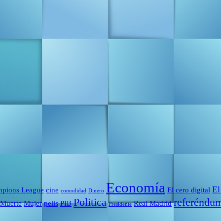
Economía
El
pions League
cine
El cero digital
comodidad
Dinero
Politica
referéndu
Muerte
Mujer
pelis
PIB
Real Madrid
Presidente