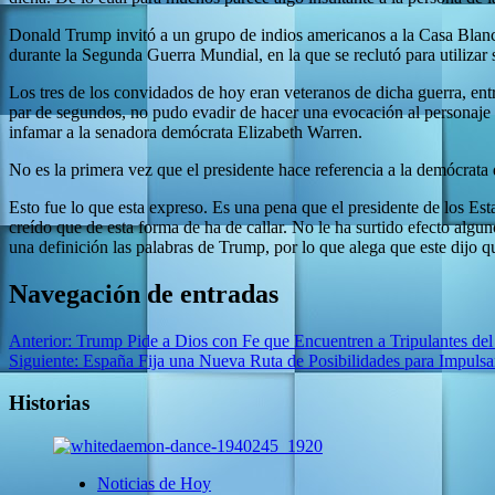
Donald Trump invitó a un grupo de indios americanos a la Casa Blanca
durante la Segunda Guerra Mundial, en la que se reclutó para utilizar
Los tres de los convidados de hoy eran veteranos de dicha guerra, ent
par de segundos, no pudo evadir de hacer una evocación al personaje d
infamar a la senadora demócrata Elizabeth Warren.
No es la primera vez que el presidente hace referencia a la demócrata
Esto fue lo que esta expreso. Es una pena que el presidente de los Es
creído que de esta forma de ha de callar. No le ha surtido efecto alg
una definición las palabras de Trump, por lo que alega que este dijo q
Navegación de entradas
Anterior:
Trump Pide a Dios con Fe que Encuentren a Tripulantes de
Siguiente:
España Fija una Nueva Ruta de Posibilidades para Impulsa
Historias
Noticias de Hoy