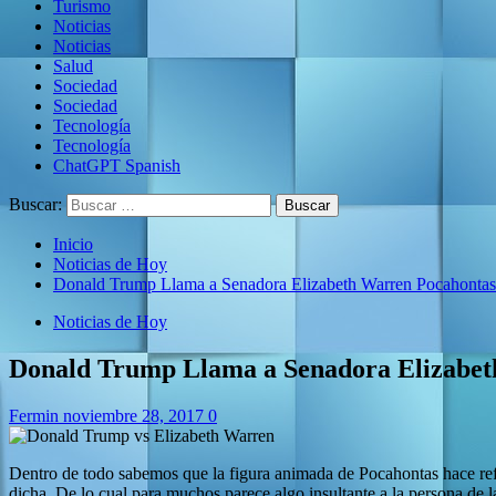
Turismo
Noticias
Noticias
Salud
Sociedad
Sociedad
Tecnología
Tecnología
ChatGPT Spanish
Buscar:
Inicio
Noticias de Hoy
Donald Trump Llama a Senadora Elizabeth Warren Pocahontas
Noticias de Hoy
Donald Trump Llama a Senadora Elizabet
Fermin
noviembre 28, 2017
0
Dentro de todo sabemos que la figura animada de Pocahontas hace refer
dicha. De lo cual para muchos parece algo insultante a la persona de l