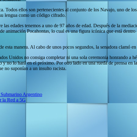
. Todos ellos son pertenecientes al conjunto de los Navajo, uno de lo
 su lengua como un código cifrado.
re las edades tenemos a uno de 97 años de edad. Después de la mediación 
e animación Pocahontas, lo cual es una figura icónica que está dentro d
 de esta manera. Al cabo de unos pocos segundos, la senadora clamó en t
tados Unidos no consiga completar ni una sola ceremonia honrando a hér
uno y no lo hará en el próximo. Por otro lado en una rueda de prensa e
ue no suponían a un insulto racista.
l Submarino Argentino
r la Red a 5G