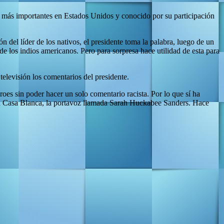
s más importantes en Estados Unidos y conocido por su participación
del líder de los nativos, el presidente toma la palabra, luego de un
e los indios americanos. Pero para sorpresa hace utilidad de esta para
elevisión los comentarios del presidente.
oes sin poder hacer un solo comentario racista. Por lo que sí ha
n la Casa Blanca, la portavoz llamada Sarah Huckabee Sanders. Hace