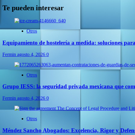
Te pueden interesar
Otros
Equipamiento de hostelería a medida: soluciones par
Fermin
agosto 4, 2026
0
Otros
Grupo IESS: la seguridad privada mexicana que comb
Fermin
agosto 4, 2026
0
Otros
Méndez Sancho Abogados: Excelencia, Rigor y Defens