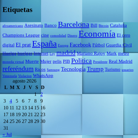
Etiquetas
Barcelona
Asesinato
Banco
Bill
Cataluña
afroamericano
Bitcoin
Economía
Champions League
cine
El cero
comodidad
Dinero
España
El prat
Facebook
digital
Fútbol
Guardia Civil
Europa
madrid
Huelga
huelgas
Internet
Mariano Rajoy
Mark
metro
Ley
Politica
Muerte
Mujer
pelis
PIB
Real Madrid
moneda virtual
Presidente
referéndum
Trump
Tecnología
Ricos
Turismo
Samsung
usuarios
WhatsApp
Venezuela
Violacion
agosto 2026
L
M
X
J
V
S
D
1
2
3
4
5
6
7
8
9
10
11
12
13
14
15
16
17
18
19
20
21
22
23
24
25
26
27
28
29
30
31
« Jul