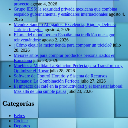
proyecto
agosto 4, 2026
Grupo IESS: la seguridad privada mexicana que combina
respaldo gubernamental y estándares internacionales
agosto 4,
2026
Méndez Sancho Abogados: Excelencia, Rigor y Defensa
Jurídica Integral
agosto 4, 2026
El arte del monólogo en España: una tradición que sigue
reinventándose
agosto 2, 2026
¿Cómo elegir la mejor tienda para comprar un triciclo?
julio
28, 2026
Mejores sitios para comprar productos personalizados en
Barcelona
julio 28, 2026
Muebles a Medida: La Solución Perfecta para Transformar y
Optimizar el Hogar
julio 28, 2026
Software de Control Horario y Sistema de Recursos
Humanos: La Combinación Perfecta
julio 27, 2026
El impacto del café en la productividad y el bienestar laboral:
Más allá de una simple pausa
julio 23, 2026
Categorías
Bebes
Cocinar
Deportes