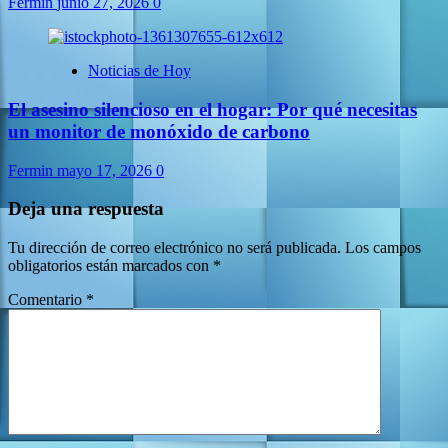
Fermin
junio 27, 2026
0
Noticias de Hoy
El asesino silencioso en el hogar: Por qué necesitas
un monitor de monóxido de carbono
Fermin
mayo 17, 2026
0
Deja una respuesta
Tu dirección de correo electrónico no será publicada.
Los campos
obligatorios están marcados con
*
Comentario
*