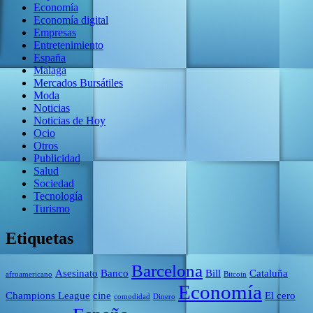
Economía
Economía digital
Empresas
Entretenimiento
España
Malaga
Mercados Bursátiles
Moda
Noticias
Noticias de Hoy
Ocio
Otros
Publicidad
Salud
Sociedad
Tecnología
Turismo
Etiquetas
Barcelona
Asesinato
Banco
Bill
Cataluña
afroamericano
Bitcoin
Economía
Champions League
cine
El cero
comodidad
Dinero