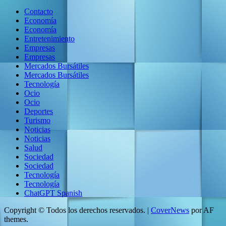
Contacto
Economía
Economía
Entretenimiento
Empresas
Empresas
Mercados Bursátiles
Mercados Bursátiles
Tecnología
Ocio
Ocio
Deportes
Turismo
Noticias
Noticias
Salud
Sociedad
Sociedad
Tecnología
Tecnología
ChatGPT Spanish
Copyright © Todos los derechos reservados.
|
CoverNews
por AF
themes.