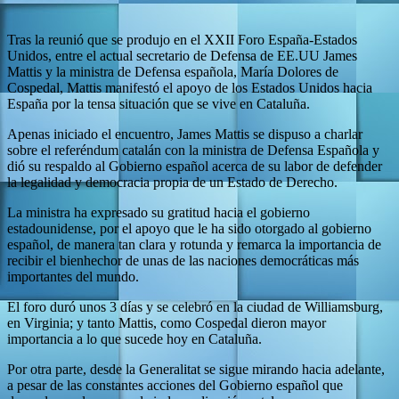
Tras la reunió que se produjo en el XXII Foro España-Estados
Unidos, entre el actual secretario de Defensa de EE.UU James
Mattis y la ministra de Defensa española, María Dolores de
Cospedal, Mattis manifestó el apoyo de los Estados Unidos hacia
España por la tensa situación que se vive en Cataluña.
Apenas iniciado el encuentro, James Mattis se dispuso a charlar
sobre el referéndum catalán con la ministra de Defensa Española y
dió su respaldo al Gobierno español acerca de su labor de defender
la legalidad y democracia propia de un Estado de Derecho.
La ministra ha expresado su gratitud hacia el gobierno
estadounidense, por el apoyo que le ha sido otorgado al gobierno
español, de manera tan clara y rotunda y remarca la importancia de
recibir el bienhechor de unas de las naciones democráticas más
importantes del mundo.
El foro duró unos 3 días y se celebró en la ciudad de Williamsburg,
en Virginia; y tanto Mattis, como Cospedal dieron mayor
importancia a lo que sucede hoy en Cataluña.
Por otra parte, desde la Generalitat se sigue mirando hacia adelante,
a pesar de las constantes acciones del Gobierno español que