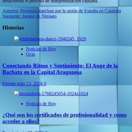
desaceleran el proceso de independización catalana.
Navegación
Anterior:
Personas marchan por la unión de España en Cataluña
Siguiente:
Juegos de Ninjago
de
entradas
Historias
Noticias de Hoy
Ocio
Conectando Ritmo y Sentimiento: El Auge de la
Bachata en la Capital Aragonesa
Fermin
julio 13, 2026
0
Noticias de Hoy
¿Qué son los certificados de profesionalidad y como
acceder a ellos?