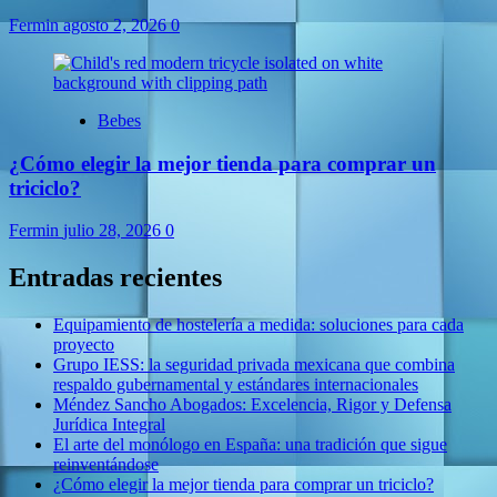
Fermin
agosto 2, 2026
0
Bebes
¿Cómo elegir la mejor tienda para comprar un
triciclo?
Fermin
julio 28, 2026
0
Entradas recientes
Equipamiento de hostelería a medida: soluciones para cada
proyecto
Grupo IESS: la seguridad privada mexicana que combina
respaldo gubernamental y estándares internacionales
Méndez Sancho Abogados: Excelencia, Rigor y Defensa
Jurídica Integral
El arte del monólogo en España: una tradición que sigue
reinventándose
¿Cómo elegir la mejor tienda para comprar un triciclo?