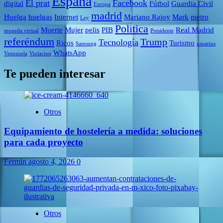
España
El prat
Facebook
digital
Fútbol
Guardia Civil
Europa
madrid
Huelga
huelgas
Internet
Mariano Rajoy
Mark
metro
Ley
Politica
Muerte
Mujer
pelis
PIB
Real Madrid
moneda virtual
Presidente
referéndum
Trump
Tecnología
Ricos
Turismo
Samsung
usuarios
WhatsApp
Venezuela
Violacion
Te pueden interesar
Otros
Equipamiento de hostelería a medida: soluciones
para cada proyecto
Fermin
agosto 4, 2026
0
Otros