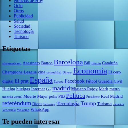
Noticias de Hoy
Ocio
Otros
Publicidad
Salud
Sociedad
Tecnología
Turismo
Etiquetas
Barcelona
Asesinato
Banco
Bill
Cataluña
afroamericano
Bitcoin
Economía
Champions League
cine
El cero
comodidad
Dinero
España
El prat
Facebook
digital
Fútbol
Guardia Civil
Europa
madrid
Huelga
huelgas
Internet
Mariano Rajoy
Mark
metro
Ley
Politica
Muerte
Mujer
pelis
PIB
Real Madrid
moneda virtual
Presidente
referéndum
Trump
Tecnología
Ricos
Turismo
Samsung
usuarios
WhatsApp
Venezuela
Violacion
Te pueden interesar