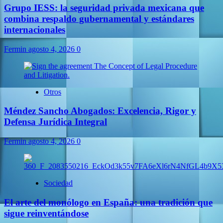
Grupo IESS: la seguridad privada mexicana que
combina respaldo gubernamental y estándares
internacionales
Fermin
agosto 4, 2026
0
Otros
Méndez Sancho Abogados: Excelencia, Rigor y
Defensa Jurídica Integral
Fermin
agosto 4, 2026
0
Sociedad
El arte del monólogo en España: una tradición que
sigue reinventándose