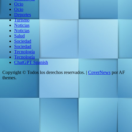
Ocio
Ocio
Deportes
Turismo
Noticias
Noticias
Salud
Sociedad
Sociedad
Tecnología
Tecnología
ChatGPT Spanish
Copyright © Todos los derechos reservados.
|
CoverNews
por AF
themes.