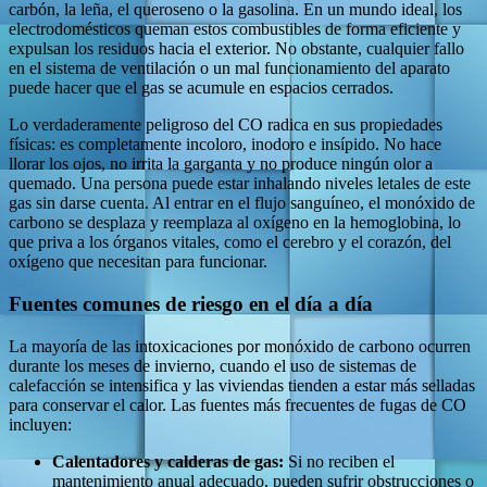
carbón, la leña, el queroseno o la gasolina. En un mundo ideal, los
electrodomésticos queman estos combustibles de forma eficiente y
expulsan los residuos hacia el exterior. No obstante, cualquier fallo
en el sistema de ventilación o un mal funcionamiento del aparato
puede hacer que el gas se acumule en espacios cerrados.
Lo verdaderamente peligroso del CO radica en sus propiedades
físicas: es completamente incoloro, inodoro e insípido. No hace
llorar los ojos, no irrita la garganta y no produce ningún olor a
quemado. Una persona puede estar inhalando niveles letales de este
gas sin darse cuenta. Al entrar en el flujo sanguíneo, el monóxido de
carbono se desplaza y reemplaza al oxígeno en la hemoglobina, lo
que priva a los órganos vitales, como el cerebro y el corazón, del
oxígeno que necesitan para funcionar.
Fuentes comunes de riesgo en el día a día
La mayoría de las intoxicaciones por monóxido de carbono ocurren
durante los meses de invierno, cuando el uso de sistemas de
calefacción se intensifica y las viviendas tienden a estar más selladas
para conservar el calor. Las fuentes más frecuentes de fugas de CO
incluyen:
Calentadores y calderas de gas:
Si no reciben el
mantenimiento anual adecuado, pueden sufrir obstrucciones o