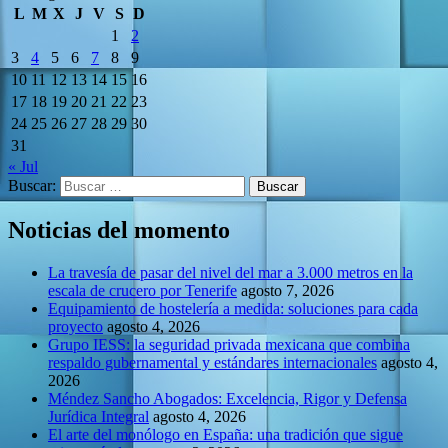
L
M
X
J
V
S
D
1
2
3
4
5
6
7
8
9
10
11
12
13
14
15
16
17
18
19
20
21
22
23
24
25
26
27
28
29
30
31
« Jul
Buscar:
Noticias del momento
La travesía de pasar del nivel del mar a 3.000 metros en la
escala de crucero por Tenerife
agosto 7, 2026
Equipamiento de hostelería a medida: soluciones para cada
proyecto
agosto 4, 2026
Grupo IESS: la seguridad privada mexicana que combina
respaldo gubernamental y estándares internacionales
agosto 4,
2026
Méndez Sancho Abogados: Excelencia, Rigor y Defensa
Jurídica Integral
agosto 4, 2026
El arte del monólogo en España: una tradición que sigue