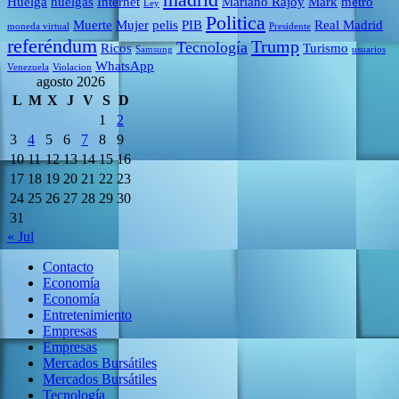
Huelga
huelgas
Internet
Mariano Rajoy
Mark
metro
Ley
Politica
Muerte
Mujer
pelis
PIB
Real Madrid
moneda virtual
Presidente
referéndum
Trump
Tecnología
Ricos
Turismo
Samsung
usuarios
WhatsApp
Venezuela
Violacion
agosto 2026
L
M
X
J
V
S
D
1
2
3
4
5
6
7
8
9
10
11
12
13
14
15
16
17
18
19
20
21
22
23
24
25
26
27
28
29
30
31
« Jul
Contacto
Economía
Economía
Entretenimiento
Empresas
Empresas
Mercados Bursátiles
Mercados Bursátiles
Tecnología