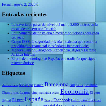
Fermin
agosto 2, 2026
0
Entradas recientes
La travesía de pasar del nivel del mar a 3.000 metros en la
escala de crucero por Tenerife
Equipamiento de hostelería a medida: soluciones para cada
proyecto
Grupo IESS: la seguridad privada mexicana que combina
respaldo gubernamental y estándares internacionales
Méndez Sancho Abogados: Excelencia, Rigor y Defensa
Jurídica Integral
El arte del monólogo en España: una tradición que sigue
reinventándose
Etiquetas
Barcelona
Asesinato
Banco
Bill
Cataluña
afroamericano
Bitcoin
Economía
Champions League
cine
El cero
comodidad
Dinero
España
El prat
Facebook
digital
Fútbol
Guardia Civil
Europa
madrid