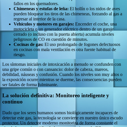
fallos en los quemadores.
Chimeneas y estufas de leña:
El hollín o los nidos de aves
pueden bloquear los tiros de las chimeneas, forzando al gas a
regresar al interior de la casa.
Vehículos y motores en garajes:
Encender el coche, una
motocicleta o un generador eléctrico dentro de un garaje
cerrado (o incluso con la puerta abierta) acumula niveles
peligrosos de CO en cuestión de minutos.
Cocinas de gas:
El uso prolongado de fogones defectuosos
en cocinas con mala ventilación es otra fuente habitual de
riesgo.
Los síntomas iniciales de intoxicación a menudo se confunden con
una gripe común o con cansancio: dolor de cabeza, mareos,
debilidad, náuseas y confusión. Cuando los niveles son muy altos o
la exposición ocurre mientras se duerme, las consecuencias pueden
ser fatales de forma fulminante.
La solución definitiva: Monitoreo inteligente y
continuo
Dado que los seres humanos somos biológicamente incapaces de
detectar este gas, la tecnología se convierte en nuestro único escudo
protector. Un detector moderno monitoriza de forma constante el