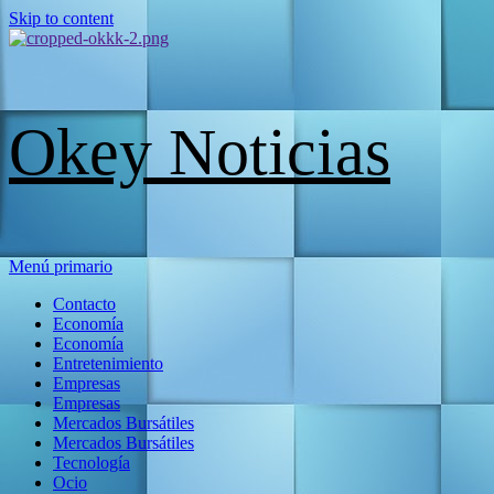
Skip to content
Okey Noticias
Menú primario
Contacto
Economía
Economía
Entretenimiento
Empresas
Empresas
Mercados Bursátiles
Mercados Bursátiles
Tecnología
Ocio