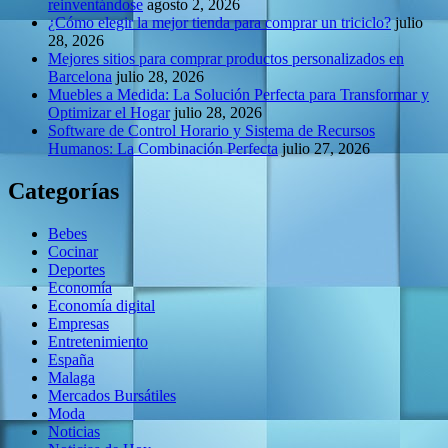
reinventándose
agosto 2, 2026
¿Cómo elegir la mejor tienda para comprar un triciclo?
julio
28, 2026
Mejores sitios para comprar productos personalizados en
Barcelona
julio 28, 2026
Muebles a Medida: La Solución Perfecta para Transformar y
Optimizar el Hogar
julio 28, 2026
Software de Control Horario y Sistema de Recursos
Humanos: La Combinación Perfecta
julio 27, 2026
Categorías
Bebes
Cocinar
Deportes
Economía
Economía digital
Empresas
Entretenimiento
España
Malaga
Mercados Bursátiles
Moda
Noticias