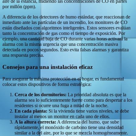
aire de la estancia, midiendo las concentraciones de CO en partes
por millón (ppm).
A diferencia de los detectores de humo estándar, que reaccionan de
inmediato ante las partículas de un incendio, los monitores de CO
están diseñados con algoritmos inteligentes. Estos sensores evalúan
tanto la concentración de gas como el tiempo de exposición. Por
ejemplo, una cantidad baja de CO durante varias horas activará la
alarma con la misma urgencia que una concentración masiva
detectada en pocos segundos. Esto evita falsas alarmas y garantiza
una respuesta precisa.
Consejos para una instalación eficaz
Para asegurar la máxima protección en el hogar, es fundamental
colocar estos dispositivos de forma estratégica:
Cerca de los dormitorios:
La prioridad absoluta es que la
alarma sea lo suficientemente fuerte como para despertar a los
residentes si ocurre una fuga a mitad de la noche.
En cada planta:
Si la vivienda tiene varios niveles, se debe
instalar al menos un monitor en cada uno de ellos.
A la altura correcta:
A diferencia del humo, que sube
rápidamente, el monóxido de carbono tiene una densidad
similar a la del aire, por lo que se mezcla homogéneamente.