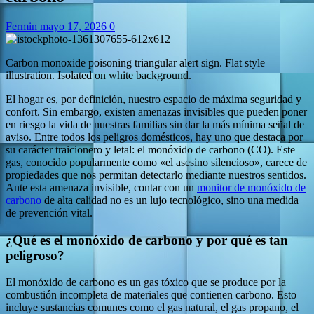
Fermin
mayo 17, 2026
0
Carbon monoxide poisoning triangular alert sign. Flat style
illustration. Isolated on white background.
El hogar es, por definición, nuestro espacio de máxima seguridad y
confort. Sin embargo, existen amenazas invisibles que pueden poner
en riesgo la vida de nuestras familias sin dar la más mínima señal de
aviso. Entre todos los peligros domésticos, hay uno que destaca por
su carácter traicionero y letal: el monóxido de carbono (CO). Este
gas, conocido popularmente como «el asesino silencioso», carece de
propiedades que nos permitan detectarlo mediante nuestros sentidos.
Ante esta amenaza invisible, contar con un
monitor de monóxido de
carbono
de alta calidad no es un lujo tecnológico, sino una medida
de prevención vital.
¿Qué es el monóxido de carbono y por qué es tan
peligroso?
El monóxido de carbono es un gas tóxico que se produce por la
combustión incompleta de materiales que contienen carbono. Esto
incluye sustancias comunes como el gas natural, el gas propano, el