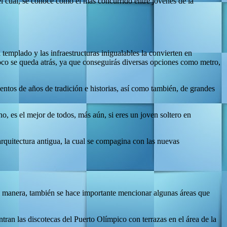
el cual, se conoce como el más concurrido entre jóvenes de la
emplado y las infraestructuras inigualables la convierten en
poco se queda atrás, ya que conseguirás diversas opciones como metro,
entos de años de tradición e historias, así como también, de grandes
o, es el mejor de todos, más aún, si eres un joven soltero en
rquitectura antigua, la cual se compagina con las nuevas
l manera, también se hace importante mencionar algunas áreas que
ntran las discotecas del Puerto Olímpico con terrazas en el área de la