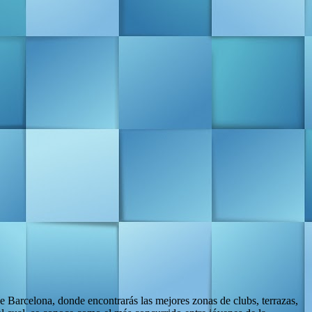
 Barcelona, donde encontrarás las mejores zonas de clubs, terrazas,