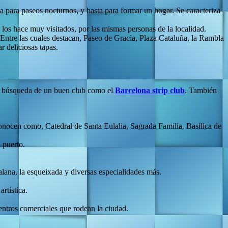
 para paseos nocturnos, y hasta para formar un hogar. Se caracteriza
e los hace muy visitados, por las mismas personas de la localidad.
 Entre las cuales destacan, Paseo de Gracia, Plaza Cataluña, la Rambla
r deliciosas tapas.
en búsqueda de un buen club como el
Barcelona strip club
. También
 conocen como, Catedral de Santa Eulalia, Sagrada Familia, Basílica de
 puerto.
alana, la esqueixada y diversas especialidades más.
rtística.
centros comerciales que rodean la ciudad.