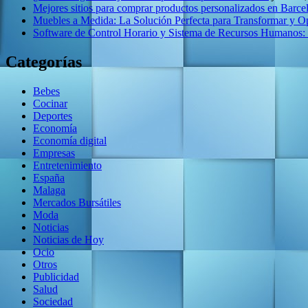
Mejores sitios para comprar productos personalizados en Barce
Muebles a Medida: La Solución Perfecta para Transformar y O
Software de Control Horario y Sistema de Recursos Humanos:
Categorías
Bebes
Cocinar
Deportes
Economía
Economía digital
Empresas
Entretenimiento
España
Malaga
Mercados Bursátiles
Moda
Noticias
Noticias de Hoy
Ocio
Otros
Publicidad
Salud
Sociedad