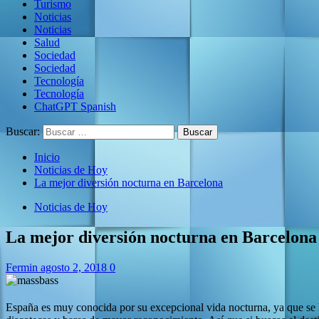
Turismo
Noticias
Noticias
Salud
Sociedad
Sociedad
Tecnología
Tecnología
ChatGPT Spanish
Buscar:
Inicio
Noticias de Hoy
La mejor diversión nocturna en Barcelona
Noticias de Hoy
La mejor diversión nocturna en Barcelona
Fermin
agosto 2, 2018
0
España es muy conocida por su excepcional vida nocturna, ya que se 