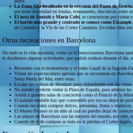
playa.
La Zona Alta localizada en la cercanía del Paseo de Gracia, 
por tener diversidad en fondas, restaurantes, discotecas, entre ot
El área de Santaló y María Cubí
, se caracterizan por contar
El barrio más grande y centrado se conoce como Eixample
de Cataluña y la Vía de las Cortes Catalanas. En todas ellas enc
Otras recreaciones en Barcelona
No todo es la vida nocturna, como ya lo mencionamos Barcelona tamb
te detallamos algunas actividades, que podrás realizar durante el día, e
Recrearte con el modernismo y el estilo Gaudí de la Sagrada Fam
Visitar las espectaculares iglesias que se encuentran en Barcel
Santa María del Mar, entre otras.
Escalar las colinas de Montjuic para vislumbrarte con las vistas 
No puedes perderte visitar la Plaza de España, para admirar las
Asistir a grandes salas de conciertos como el Palacio de la Mús
El paladar también hay que consentirlo por eso no dejes de proba
Cuando necesites comprar dulces, artesanías, frutas y mariscos,
El Museo Picasso es un sitio al cual no puedes dejar de conocer, 
Las playas de Barcelona son las mejores del mundo, por esto, no
Cuando de ir de compras se trata no te pierdas el Cortes Inglés