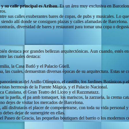
y su calle principal es Aribau
. Es un área muy exclusiva en Barcelona
ros.
 entre sus calles exuberantes bares de copas, de pubs y musicales. Lo qu
, siendo allí donde se consiguen plazas y calles afamadas de Barcelona.
ontrarás, diversidad de bares y restaurant para tomar una copa o degusta
ién destaca por grandes bellezas arquitectónicas. Aun cuando, estés 
ntre las cuales destaca:
ilia, la Casa Batló y el Palacio Güell.
ona, las cuales, demuestran diversas épocas de su arquitectura. Estas se
panorámicas del Anillo Olímpico, el castillo, los Jardines Botánicos y el
 vistas hermosas de la Fuente Mágica, y el Palacio Nacional.
ica Catalana, el Gran Teatro del Liceo y el Razzmatazz.
r la paella, el pa amb tomaquet, los mariscos, la zarzuela, la crema cat
 no dejes de visitar los mercados de Barcelona.
allí disfrutarás el placer de compenetrarse, con toda su vida personal y a
 debes dejar de sumergirte en ellas.
, el Paseo de Gracia, las pequeñas boutiques del barrio o los modernos 