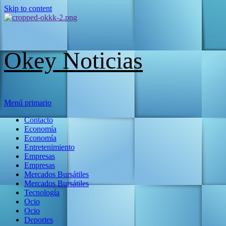
Skip to content
Okey Noticias
Menú primario
Contacto
Economía
Economía
Entretenimiento
Empresas
Empresas
Mercados Bursátiles
Mercados Bursátiles
Tecnología
Ocio
Ocio
Deportes