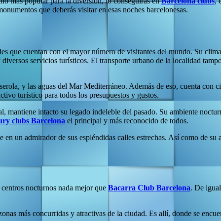
ino más popular para la diversión, lo conseguirás en
Barcelona clubs
, 
monumentos que deberás visitar en esas noches barcelonesas.
es que cuentan con el mayor número de visitantes del mundo. Su clima t
iversos servicios turísticos. El transporte urbano de la localidad tam
lserola, y las aguas del Mar Mediterráneo. Además de eso, cuenta con ci
tivo turístico para todos los presupuestos y gustos.
l, mantiene intacto su legado indeleble del pasado. Su ambiente nocturn
ury clubs Barcelona
el principal y más reconocido de todos.
 en un admirador de sus espléndidas calles estrechas. Así como de su a
s centros nocturnos nada mejor que
Bacarra Club Barcelona
. De igua
 zonas más concurridas y atractivas de la ciudad. Es allí, donde se encue