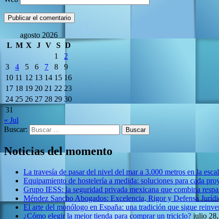
agosto 2026
L
M
X
J
V
S
D
1
2
3
4
5
6
7
8
9
10
11
12
13
14
15
16
17
18
19
20
21
22
23
24
25
26
27
28
29
30
31
« Jul
Buscar:
Noticias del momento
La travesía de pasar del nivel del mar a 3.000 metros en la esca
Equipamiento de hostelería a medida: soluciones para cada pro
Grupo IESS: la seguridad privada mexicana que combina respal
Méndez Sancho Abogados: Excelencia, Rigor y Defensa Jurídic
El arte del monólogo en España: una tradición que sigue reinv
¿Cómo elegir la mejor tienda para comprar un triciclo?
julio 28