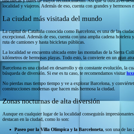
discotecas y bares de mayor reconocimiento. Así que si buscas el dest
localidad y viajeros. Además de eso, cuenta con grandes y hermosos 
La ciudad más visitada del mundo
La capital de Cataluña conocida como Barcelona, es una de las ciudad
excepcional. Además de eso, cuenta con una amplia cadena hotelera y d
ruta de camiones y hasta bicicletas públicas.
La localidad se encuentra ubicada entre las montañas de la Sierra Col
kilómetros de hermosas playas. Todo esto, la convierte en un gran atrac
Barcelona es una ciudad en desarrollo y en constante evolución, la cua
búsqueda de diversión. Si ese es tu caso, te recomendamos visitar
lux
No pierdas mas tiempo tiempo y ve a explorar Barcelona, y conviértete
construcciones modernas que hacen más hermosa la ciudad.
Zonas nocturnas de alta diversión
Aunque en cualquier lugar de la localidad conseguirás impresionante
destacan en la ciudad, como lo son:
Paseo por la Villa Olímpica y la Barceloneta
, son una de las