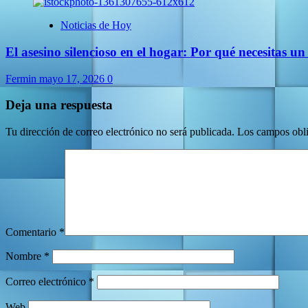
Noticias de Hoy
El asesino silencioso en el hogar: Por qué necesitas
Fermin
mayo 17, 2026
0
Deja una respuesta
Tu dirección de correo electrónico no será publicada.
Los campos obli
Comentario
*
Nombre
*
Correo electrónico
*
Web