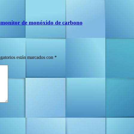
 un monitor de monóxido de carbono
gatorios están marcados con
*