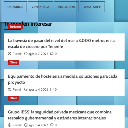
USUARIOS
VENEZUELA
VIOLACION
WHATSAPP
Te pueden interesar
Turismo
La travesía de pasar del nivel del mar a 3.000 metros en la
escala de crucero por Tenerife
agosto 7, 2026
Fermin
0
Otros
Equipamiento de hostelería a medida: soluciones para cada
proyecto
agosto 4, 2026
Fermin
0
Otros
Grupo IESS: la seguridad privada mexicana que combina
respaldo gubernamental y estándares internacionales
agosto 4, 2026
Fermin
0