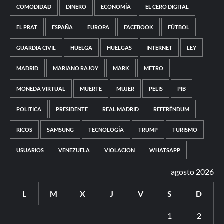
COMODIDAD
DINERO
ECONOMÍA
EL CERO DIGITAL
EL PRAT
ESPAÑA
EUROPA
FACEBOOK
FÚTBOL
GUARDIA CIVIL
HUELGA
HUELGAS
INTERNET
LEY
MADRID
MARIANO RAJOY
MARK
METRO
MONEDA VIRTUAL
MUERTE
MUJER
PELIS
PIB
POLITICA
PRESIDENTE
REAL MADRID
REFERÉNDUM
RICOS
SAMSUNG
TECNOLOGÍA
TRUMP
TURISMO
USUARIOS
VENEZUELA
VIOLACION
WHATSAPP
agosto 2026
L
M
X
J
V
S
D
1
2