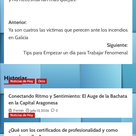
Navegación
Anterior:
Ya son cuatros las víctimas que perecen ante los incendios
de
en Galicia
entradas
Siguiente:
Tips para Empezar un día para Trabajar Fenomenal
Historias
Noticias de Hoy
Ocio
Conectando Ritmo y Sentimiento: El Auge de la Bachata
en la Capital Aragonesa
julio 13, 2026
Fermin
0
Noticias de Hoy
¿Qué son los certificados de profesionalidad y como