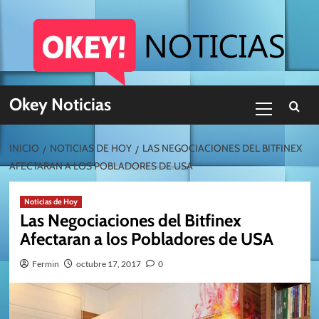
Skip
to
content
Menú
Okey Noticias
primario
INICIO
NOTICIAS DE HOY
LAS NEGOCIACIONES DEL BITFINEX
AFECTARAN A LOS POBLADORES DE USA
Noticias de Hoy
Las Negociaciones del Bitfinex
Afectaran a los Pobladores de USA
Fermin
octubre 17, 2017
0