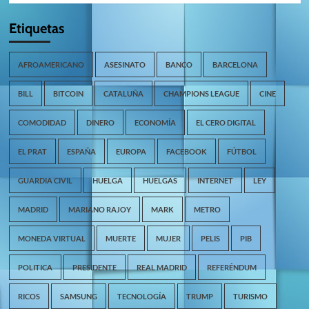
Etiquetas
AFROAMERICANO
ASESINATO
BANCO
BARCELONA
BILL
BITCOIN
CATALUÑA
CHAMPIONS LEAGUE
CINE
COMODIDAD
DINERO
ECONOMÍA
EL CERO DIGITAL
EL PRAT
ESPAÑA
EUROPA
FACEBOOK
FÚTBOL
GUARDIA CIVIL
HUELGA
HUELGAS
INTERNET
LEY
MADRID
MARIANO RAJOY
MARK
METRO
MONEDA VIRTUAL
MUERTE
MUJER
PELIS
PIB
POLITICA
PRESIDENTE
REAL MADRID
REFERÉNDUM
RICOS
SAMSUNG
TECNOLOGÍA
TRUMP
TURISMO