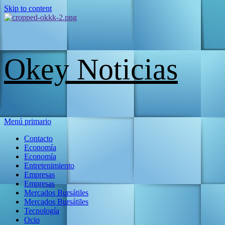
Skip to content
Okey Noticias
Menú primario
Contacto
Economía
Economía
Entretenimiento
Empresas
Empresas
Mercados Bursátiles
Mercados Bursátiles
Tecnología
Ocio