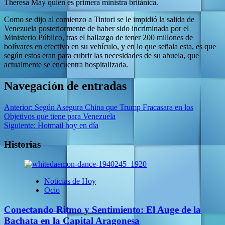
Theresa May quien es primera ministra británica.
Como se dijo al comienzo a Tintori se le impidió la salida de
Venezuela posteriormente de haber sido incriminada por el
Ministerio Público, tras el hallazgo de tener 200 millones de
bolívares en efectivo en su vehículo, y en lo que señala esta, es que
según estos eran para cubrir las necesidades de su abuela, que
actualmente se encuentra hospitalizada.
Navegación de entradas
Anterior:
Según Asegura China que Trump Fracasara en los
Objetivos que tiene para Venezuela
Siguiente:
Hotmail hoy en día
Historias
Noticias de Hoy
Ocio
Conectando Ritmo y Sentimiento: El Auge de la
Bachata en la Capital Aragonesa