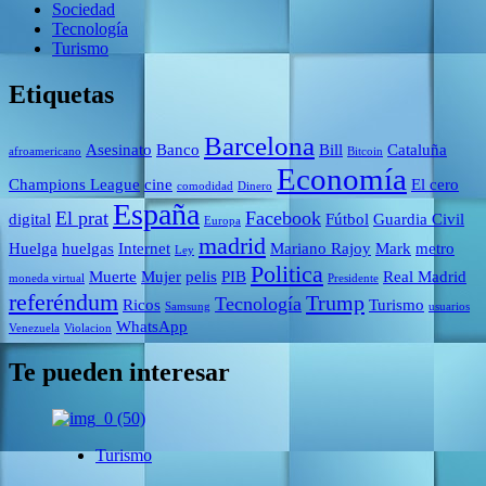
Sociedad
Tecnología
Turismo
Etiquetas
Barcelona
Asesinato
Banco
Bill
Cataluña
afroamericano
Bitcoin
Economía
Champions League
cine
El cero
comodidad
Dinero
España
El prat
Facebook
digital
Fútbol
Guardia Civil
Europa
madrid
Huelga
huelgas
Internet
Mariano Rajoy
Mark
metro
Ley
Politica
Muerte
Mujer
pelis
PIB
Real Madrid
moneda virtual
Presidente
referéndum
Trump
Tecnología
Ricos
Turismo
Samsung
usuarios
WhatsApp
Venezuela
Violacion
Te pueden interesar
Turismo