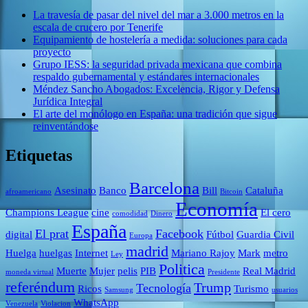
La travesía de pasar del nivel del mar a 3.000 metros en la
escala de crucero por Tenerife
Equipamiento de hostelería a medida: soluciones para cada
proyecto
Grupo IESS: la seguridad privada mexicana que combina
respaldo gubernamental y estándares internacionales
Méndez Sancho Abogados: Excelencia, Rigor y Defensa
Jurídica Integral
El arte del monólogo en España: una tradición que sigue
reinventándose
Etiquetas
Barcelona
Asesinato
Banco
Bill
Cataluña
afroamericano
Bitcoin
Economía
Champions League
cine
El cero
comodidad
Dinero
España
El prat
Facebook
digital
Fútbol
Guardia Civil
Europa
madrid
Huelga
huelgas
Internet
Mariano Rajoy
Mark
metro
Ley
Politica
Muerte
Mujer
pelis
PIB
Real Madrid
moneda virtual
Presidente
referéndum
Trump
Tecnología
Ricos
Turismo
Samsung
usuarios
WhatsApp
Venezuela
Violacion