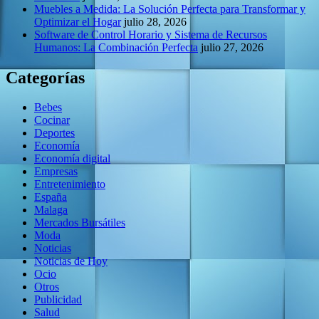
Muebles a Medida: La Solución Perfecta para Transformar y
Optimizar el Hogar
julio 28, 2026
Software de Control Horario y Sistema de Recursos
Humanos: La Combinación Perfecta
julio 27, 2026
Categorías
Bebes
Cocinar
Deportes
Economía
Economía digital
Empresas
Entretenimiento
España
Malaga
Mercados Bursátiles
Moda
Noticias
Noticias de Hoy
Ocio
Otros
Publicidad
Salud