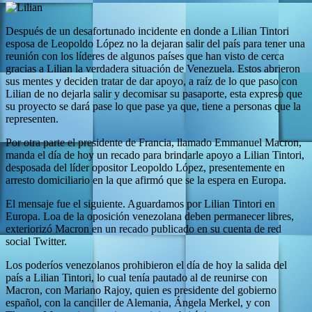
Después de un desafortunado incidente en donde a Lilian Tintori
esposa de Leopoldo López no la dejaran salir del país para tener una
reunión con los líderes de algunos países que han visto de cerca
gracias a Lilian la verdadera situación de Venezuela. Estos abrieron
sus mentes y deciden tratar de dar apoyo, a raíz de lo que paso con
Lilian de no dejarla salir y decomisar su pasaporte, esta expreso que
su proyecto se dará pase lo que pase ya que, tiene a personas que la
representen.
Por otra parte el presidente de Francia, llamado Emmanuel Macron,
manda el día de hoy un recado para brindarle apoyo a Lilian Tintori,
desposada del líder opositor Leopoldo López, presentemente en
arresto domiciliario en la que afirmó que se la espera en Europa.
El mensaje fue el siguiente. Aguardamos por Lilian Tintori en
Europa. Loa de la oposición venezolana deben permanecer libres,
exteriorizó Macron en un recado publicado en su cuenta de red
social Twitter.
Los poderíos venezolanos prohibieron el día de hoy la salida del
país a Lilian Tintori, lo cual tenía pautado al de reunirse con
Macron, con Mariano Rajoy, quien es presidente del gobierno
español, con la canciller de Alemania, Ángela Merkel, y con