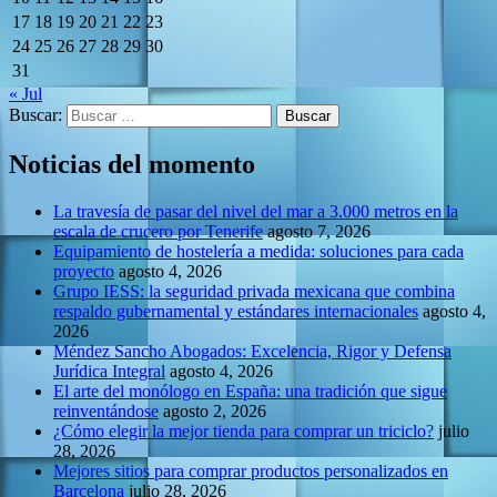
17
18
19
20
21
22
23
24
25
26
27
28
29
30
31
« Jul
Buscar:
Noticias del momento
La travesía de pasar del nivel del mar a 3.000 metros en la
escala de crucero por Tenerife
agosto 7, 2026
Equipamiento de hostelería a medida: soluciones para cada
proyecto
agosto 4, 2026
Grupo IESS: la seguridad privada mexicana que combina
respaldo gubernamental y estándares internacionales
agosto 4,
2026
Méndez Sancho Abogados: Excelencia, Rigor y Defensa
Jurídica Integral
agosto 4, 2026
El arte del monólogo en España: una tradición que sigue
reinventándose
agosto 2, 2026
¿Cómo elegir la mejor tienda para comprar un triciclo?
julio
28, 2026
Mejores sitios para comprar productos personalizados en
Barcelona
julio 28, 2026