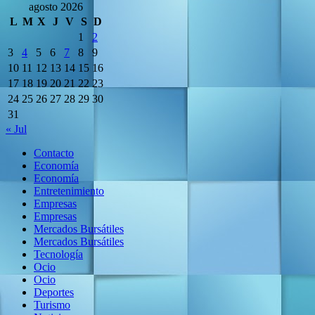
agosto 2026
L
M
X
J
V
S
D
1
2
3
4
5
6
7
8
9
10
11
12
13
14
15
16
17
18
19
20
21
22
23
24
25
26
27
28
29
30
31
« Jul
Contacto
Economía
Economía
Entretenimiento
Empresas
Empresas
Mercados Bursátiles
Mercados Bursátiles
Tecnología
Ocio
Ocio
Deportes
Turismo