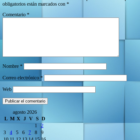
obligatorios están marcados con
*
Comentario
*
Nombre
*
Correo electrónico
*
Web
agosto 2026
L
M
X
J
V
S
D
1
2
3
4
5
6
7
8
9
10
11
12
13
14
15
16