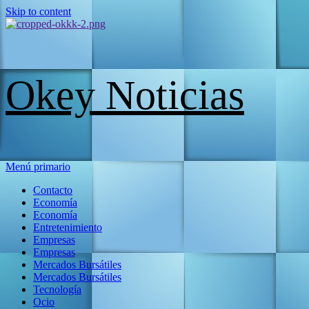
Skip to content
Okey Noticias
Menú primario
Contacto
Economía
Economía
Entretenimiento
Empresas
Empresas
Mercados Bursátiles
Mercados Bursátiles
Tecnología
Ocio