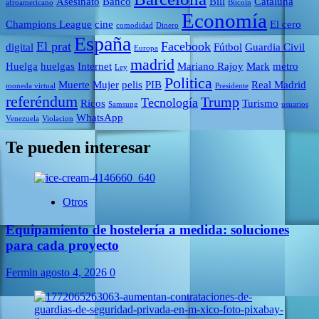
Asesinato
Banco
Bill
Cataluña
afroamericano
Bitcoin
Economía
Champions League
cine
El cero
comodidad
Dinero
España
El prat
Facebook
digital
Fútbol
Guardia Civil
Europa
madrid
Huelga
huelgas
Internet
Mariano Rajoy
Mark
metro
Ley
Politica
Muerte
Mujer
pelis
PIB
Real Madrid
moneda virtual
Presidente
referéndum
Trump
Tecnología
Ricos
Turismo
Samsung
usuarios
WhatsApp
Venezuela
Violacion
Te pueden interesar
Otros
Equipamiento de hostelería a medida: soluciones
para cada proyecto
Fermin
agosto 4, 2026
0