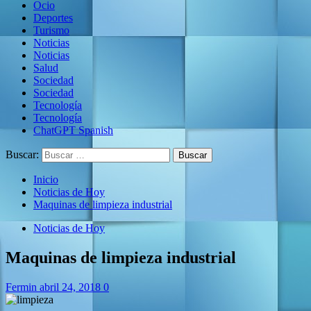
Ocio
Deportes
Turismo
Noticias
Noticias
Salud
Sociedad
Sociedad
Tecnología
Tecnología
ChatGPT Spanish
Buscar:
Inicio
Noticias de Hoy
Maquinas de limpieza industrial
Noticias de Hoy
Maquinas de limpieza industrial
Fermin
abril 24, 2018
0