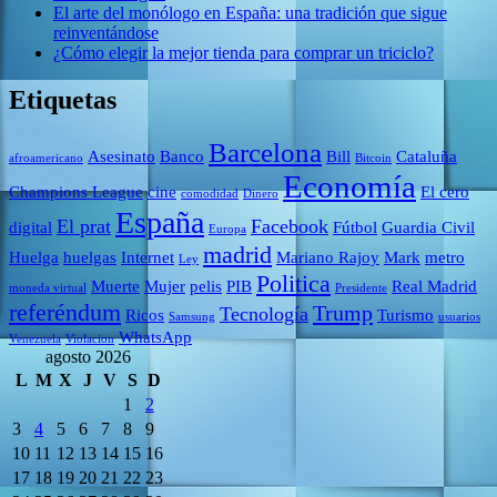
El arte del monólogo en España: una tradición que sigue
reinventándose
¿Cómo elegir la mejor tienda para comprar un triciclo?
Etiquetas
Barcelona
Asesinato
Banco
Bill
Cataluña
afroamericano
Bitcoin
Economía
Champions League
cine
El cero
comodidad
Dinero
España
El prat
Facebook
digital
Fútbol
Guardia Civil
Europa
madrid
Huelga
huelgas
Internet
Mariano Rajoy
Mark
metro
Ley
Politica
Muerte
Mujer
pelis
PIB
Real Madrid
moneda virtual
Presidente
referéndum
Trump
Tecnología
Ricos
Turismo
Samsung
usuarios
WhatsApp
Venezuela
Violacion
agosto 2026
L
M
X
J
V
S
D
1
2
3
4
5
6
7
8
9
10
11
12
13
14
15
16
17
18
19
20
21
22
23