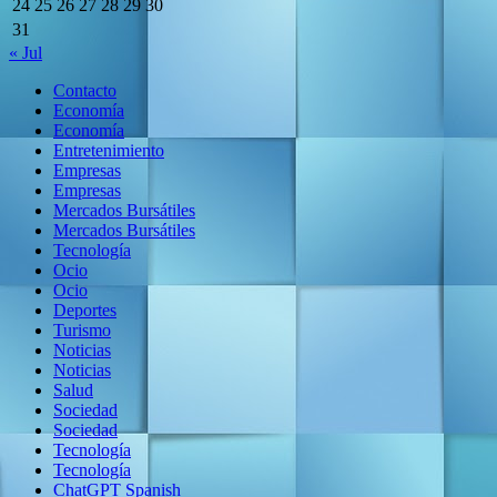
24
25
26
27
28
29
30
31
« Jul
Contacto
Economía
Economía
Entretenimiento
Empresas
Empresas
Mercados Bursátiles
Mercados Bursátiles
Tecnología
Ocio
Ocio
Deportes
Turismo
Noticias
Noticias
Salud
Sociedad
Sociedad
Tecnología
Tecnología
ChatGPT Spanish