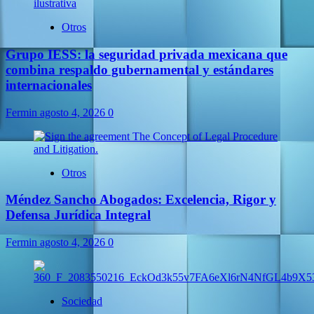
Otros
Grupo IESS: la seguridad privada mexicana que
combina respaldo gubernamental y estándares
internacionales
Fermin
agosto 4, 2026
0
Otros
Méndez Sancho Abogados: Excelencia, Rigor y
Defensa Jurídica Integral
Fermin
agosto 4, 2026
0
Sociedad