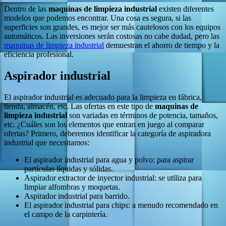
Dentro de las
maquinas de limpieza industrial
existen diferentes
modelos que podemos encontrar. Una cosa es segura, si las
superficies son grandes, es mejor ser más cautelosos con los equipos
automáticos. Las inversiones serán costosas no cabe dudad, pero las
maquinas de limpieza industrial
demuestran el ahorro de tiempo y la
eficiencia profesional.
Aspirador industrial
El aspirador industrial es adecuado para la limpieza en fábrica,
tienda, almacén, etc. Las ofertas en este tipo de
maquinas
de
limpieza industrial
son variadas en términos de potencia, tamaños,
etc. ¿Cuáles son los elementos que entran en juego al comparar
ofertas? Primero, deberemos identificar la categoría de aspiradora
industrial que necesitamos:
El aspirador industrial para agua y polvo: para aspirar
partículas líquidas y sólidas.
Aspirador extractor de inyector industrial: se utiliza para
limpiar alfombras y moquetas.
Aspirador industrial para barrido.
El aspirador industrial para chips: a menudo recomendado en
el campo de la carpintería.