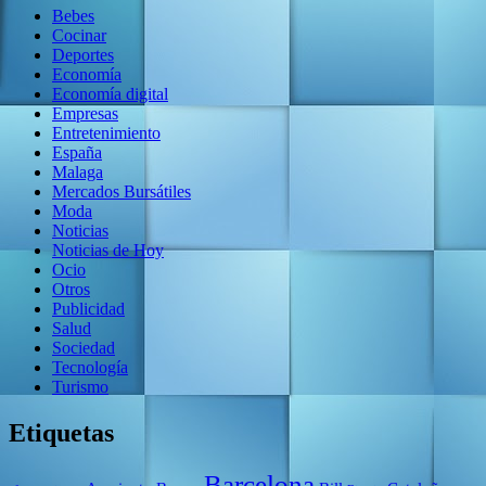
Bebes
Cocinar
Deportes
Economía
Economía digital
Empresas
Entretenimiento
España
Malaga
Mercados Bursátiles
Moda
Noticias
Noticias de Hoy
Ocio
Otros
Publicidad
Salud
Sociedad
Tecnología
Turismo
Etiquetas
Barcelona