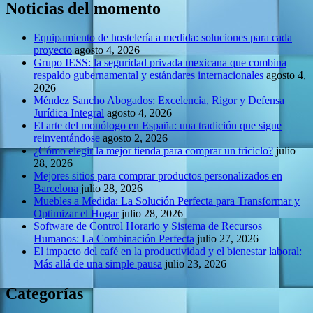
Noticias del momento
Equipamiento de hostelería a medida: soluciones para cada
proyecto
agosto 4, 2026
Grupo IESS: la seguridad privada mexicana que combina
respaldo gubernamental y estándares internacionales
agosto 4,
2026
Méndez Sancho Abogados: Excelencia, Rigor y Defensa
Jurídica Integral
agosto 4, 2026
El arte del monólogo en España: una tradición que sigue
reinventándose
agosto 2, 2026
¿Cómo elegir la mejor tienda para comprar un triciclo?
julio
28, 2026
Mejores sitios para comprar productos personalizados en
Barcelona
julio 28, 2026
Muebles a Medida: La Solución Perfecta para Transformar y
Optimizar el Hogar
julio 28, 2026
Software de Control Horario y Sistema de Recursos
Humanos: La Combinación Perfecta
julio 27, 2026
El impacto del café en la productividad y el bienestar laboral:
Más allá de una simple pausa
julio 23, 2026
Categorías