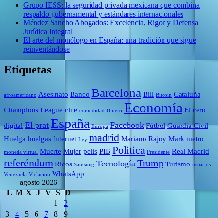
Grupo IESS: la seguridad privada mexicana que combina
respaldo gubernamental y estándares internacionales
Méndez Sancho Abogados: Excelencia, Rigor y Defensa
Jurídica Integral
El arte del monólogo en España: una tradición que sigue
reinventándose
Etiquetas
Barcelona
Asesinato
Banco
Bill
Cataluña
afroamericano
Bitcoin
Economía
Champions League
cine
El cero
comodidad
Dinero
España
El prat
Facebook
digital
Fútbol
Guardia Civil
Europa
madrid
Huelga
huelgas
Internet
Mariano Rajoy
Mark
metro
Ley
Politica
Muerte
Mujer
pelis
PIB
Real Madrid
moneda virtual
Presidente
referéndum
Trump
Tecnología
Ricos
Turismo
Samsung
usuarios
WhatsApp
Venezuela
Violacion
agosto 2026
L
M
X
J
V
S
D
1
2
3
4
5
6
7
8
9