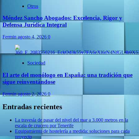
Otros
Méndez Sancho Abogados: Excelencia, Rigor y
Defensa Jurídica Integral
Fermin
agosto 4, 2026
0
Sociedad
El arte del monólogo en España: una tradición que
sigue reinventándose
Fermin
agosto 2, 2026
0
Entradas recientes
La travesía de pasar del nivel del mar a 3.000 metros en la
escala de crucero por Tenerife
Equipamiento de hostelería a medida: soluciones para cada
proyecto