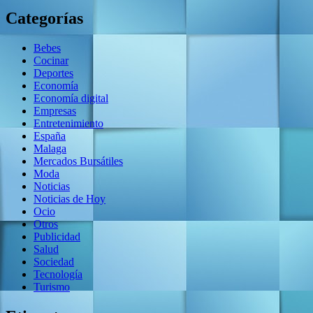
Categorías
Bebes
Cocinar
Deportes
Economía
Economía digital
Empresas
Entretenimiento
España
Malaga
Mercados Bursátiles
Moda
Noticias
Noticias de Hoy
Ocio
Otros
Publicidad
Salud
Sociedad
Tecnología
Turismo