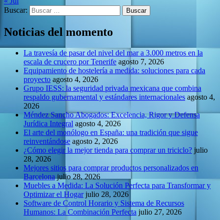
« Jul
Buscar:
Noticias del momento
La travesía de pasar del nivel del mar a 3.000 metros en la
escala de crucero por Tenerife
agosto 7, 2026
Equipamiento de hostelería a medida: soluciones para cada
proyecto
agosto 4, 2026
Grupo IESS: la seguridad privada mexicana que combina
respaldo gubernamental y estándares internacionales
agosto 4,
2026
Méndez Sancho Abogados: Excelencia, Rigor y Defensa
Jurídica Integral
agosto 4, 2026
El arte del monólogo en España: una tradición que sigue
reinventándose
agosto 2, 2026
¿Cómo elegir la mejor tienda para comprar un triciclo?
julio
28, 2026
Mejores sitios para comprar productos personalizados en
Barcelona
julio 28, 2026
Muebles a Medida: La Solución Perfecta para Transformar y
Optimizar el Hogar
julio 28, 2026
Software de Control Horario y Sistema de Recursos
Humanos: La Combinación Perfecta
julio 27, 2026