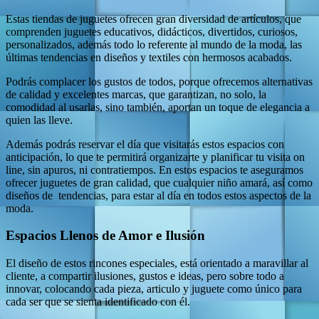
Estas tiendas de juguetes ofrecen gran diversidad de artículos, que
comprenden juguetes educativos, didácticos, divertidos, curiosos,
personalizados, además todo lo referente al mundo de la moda, las
últimas tendencias en diseños y textiles con hermosos acabados.
Podrás complacer los gustos de todos, porque ofrecemos alternativas
de calidad y excelentes marcas, que garantizan, no solo, la
comodidad al usarlas, sino también, aportan un toque de elegancia a
quien las lleve.
Además podrás reservar el día que visitarás estos espacios con
anticipación, lo que te permitirá organizarte y planificar tu visita on
line, sin apuros, ni contratiempos. En estos espacios te aseguramos
ofrecer juguetes de gran calidad, que cualquier niño amará, así como
diseños de tendencias, para estar al día en todos estos aspectos de la
moda.
Espacios Llenos de Amor e Ilusión
El diseño de estos rincones especiales, está orientado a maravillar al
cliente, a compartir ilusiones, gustos e ideas, pero sobre todo a
innovar, colocando cada pieza, articulo y juguete como único para
cada ser que se sienta identificado con él.