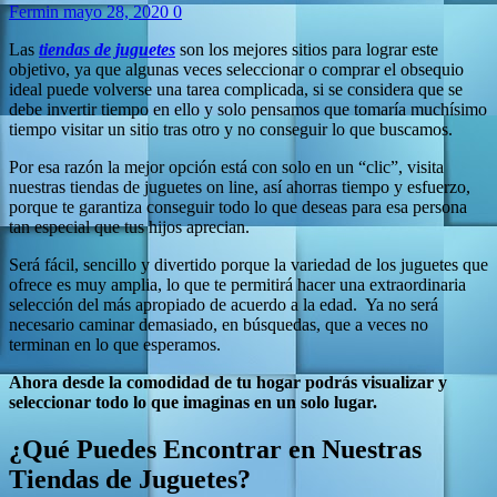
Fermin
mayo 28, 2020
0
Las
tiendas de juguetes
son los mejores sitios para lograr este
objetivo, ya que algunas veces seleccionar o comprar el obsequio
ideal puede volverse una tarea complicada, si se considera que se
debe invertir tiempo en ello y solo pensamos que tomaría muchísimo
tiempo visitar un sitio tras otro y no conseguir lo que buscamos.
Por esa razón la mejor opción está con solo en un “clic”, visita
nuestras tiendas de juguetes on line, así ahorras tiempo y esfuerzo,
porque te garantiza conseguir todo lo que deseas para esa persona
tan especial que tus hijos aprecian.
Será fácil, sencillo y divertido porque la variedad de los juguetes que
ofrece es muy amplia, lo que te permitirá hacer una extraordinaria
selección del más apropiado de acuerdo a la edad. Ya no será
necesario caminar demasiado, en búsquedas, que a veces no
terminan en lo que esperamos.
Ahora desde la comodidad de tu hogar podrás visualizar y
seleccionar todo lo que imaginas en un solo lugar.
¿Qué Puedes Encontrar en Nuestras
Tiendas de Juguetes?