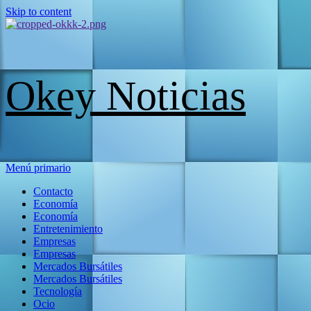
Skip to content
Okey Noticias
Menú primario
Contacto
Economía
Economía
Entretenimiento
Empresas
Empresas
Mercados Bursátiles
Mercados Bursátiles
Tecnología
Ocio