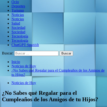
Ocio
Deportes
Turismo
Noticias
Noticias
Salud
Sociedad
Sociedad
Tecnología
Tecnología
ChatGPT Spanish
Buscar:
Inicio
Noticias de Hoy
¿No Sabes qué Regalar para el Cumpleaños de los Amigos de
tu Hijos?
Noticias de Hoy
¿No Sabes qué Regalar para el
Cumpleaños de los Amigos de tu Hijos?