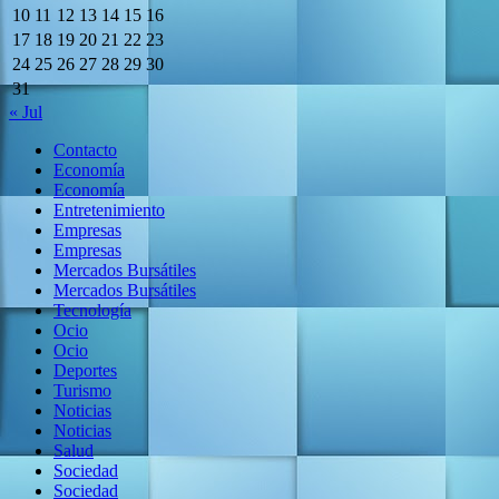
10
11
12
13
14
15
16
17
18
19
20
21
22
23
24
25
26
27
28
29
30
31
« Jul
Contacto
Economía
Economía
Entretenimiento
Empresas
Empresas
Mercados Bursátiles
Mercados Bursátiles
Tecnología
Ocio
Ocio
Deportes
Turismo
Noticias
Noticias
Salud
Sociedad
Sociedad