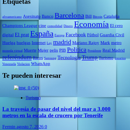
Etiquetas
Barcelona
Asesinato
Banco
Bill
Cataluña
afroamericano
Bitcoin
Economía
Champions League
cine
El cero
comodidad
Dinero
España
El prat
Facebook
digital
Fútbol
Guardia Civil
Europa
madrid
Huelga
huelgas
Internet
Mariano Rajoy
Mark
metro
Ley
Politica
Muerte
Mujer
pelis
PIB
Real Madrid
moneda virtual
Presidente
referéndum
Trump
Tecnología
Ricos
Turismo
Samsung
usuarios
WhatsApp
Venezuela
Violacion
Te pueden interesar
Turismo
La travesía de pasar del nivel del mar a 3.000
metros en la escala de crucero por Tenerife
Fermin
agosto 7, 2026
0