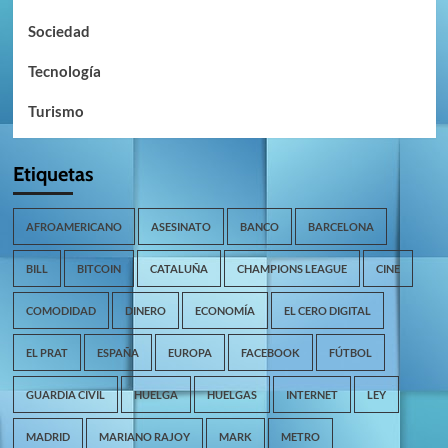
Sociedad
Tecnología
Turismo
Etiquetas
AFROAMERICANO
ASESINATO
BANCO
BARCELONA
BILL
BITCOIN
CATALUÑA
CHAMPIONS LEAGUE
CINE
COMODIDAD
DINERO
ECONOMÍA
EL CERO DIGITAL
EL PRAT
ESPAÑA
EUROPA
FACEBOOK
FÚTBOL
GUARDIA CIVIL
HUELGA
HUELGAS
INTERNET
LEY
MADRID
MARIANO RAJOY
MARK
METRO