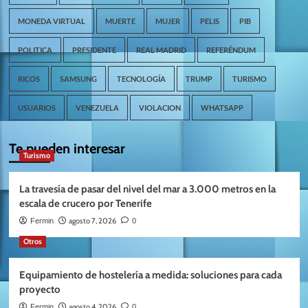
MONEDA VIRTUAL
MUERTE
MUJER
PELIS
PIB
POLITICA
PRESIDENTE
REAL MADRID
REFERÉNDUM
RICOS
SAMSUNG
TECNOLOGÍA
TRUMP
TURISMO
USUARIOS
VENEZUELA
VIOLACION
WHATSAPP
Te pueden interesar
Turismo
La travesía de pasar del nivel del mar a 3.000 metros en la
escala de crucero por Tenerife
agosto 7, 2026
Fermin
0
Otros
Equipamiento de hostelería a medida: soluciones para cada
proyecto
agosto 4, 2026
Fermin
0