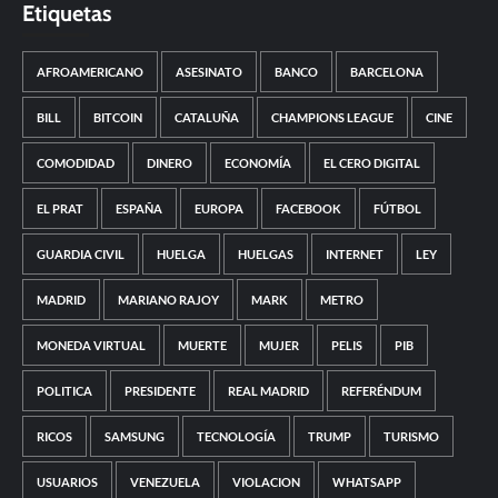
Etiquetas
AFROAMERICANO
ASESINATO
BANCO
BARCELONA
BILL
BITCOIN
CATALUÑA
CHAMPIONS LEAGUE
CINE
COMODIDAD
DINERO
ECONOMÍA
EL CERO DIGITAL
EL PRAT
ESPAÑA
EUROPA
FACEBOOK
FÚTBOL
GUARDIA CIVIL
HUELGA
HUELGAS
INTERNET
LEY
MADRID
MARIANO RAJOY
MARK
METRO
MONEDA VIRTUAL
MUERTE
MUJER
PELIS
PIB
POLITICA
PRESIDENTE
REAL MADRID
REFERÉNDUM
RICOS
SAMSUNG
TECNOLOGÍA
TRUMP
TURISMO
USUARIOS
VENEZUELA
VIOLACION
WHATSAPP