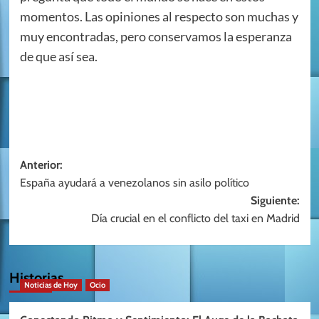
momentos. Las opiniones al respecto son muchas y
muy encontradas, pero conservamos la esperanza
de que así sea.
Navegación
Anterior:
España ayudará a venezolanos sin asilo político
de
Siguiente:
entradas
Día crucial en el conflicto del taxi en Madrid
Historias
Noticias de Hoy
Ocio