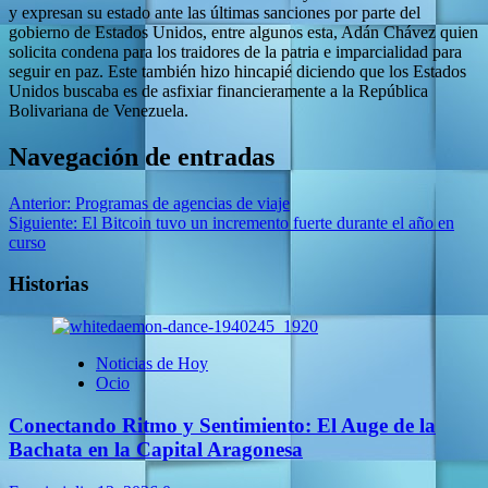
y expresan su estado ante las últimas sanciones por parte del
gobierno de Estados Unidos, entre algunos esta, Adán Chávez quien
solicita condena para los traidores de la patria e imparcialidad para
seguir en paz. Este también hizo hincapié diciendo que los Estados
Unidos buscaba es de asfixiar financieramente a la República
Bolivariana de Venezuela.
Navegación de entradas
Anterior:
Programas de agencias de viaje
Siguiente:
El Bitcoin tuvo un incremento fuerte durante el año en
curso
Historias
Noticias de Hoy
Ocio
Conectando Ritmo y Sentimiento: El Auge de la
Bachata en la Capital Aragonesa