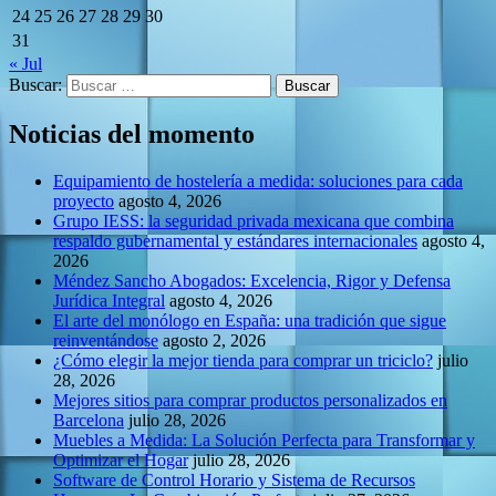
24
25
26
27
28
29
30
31
« Jul
Buscar:
Noticias del momento
Equipamiento de hostelería a medida: soluciones para cada
proyecto
agosto 4, 2026
Grupo IESS: la seguridad privada mexicana que combina
respaldo gubernamental y estándares internacionales
agosto 4,
2026
Méndez Sancho Abogados: Excelencia, Rigor y Defensa
Jurídica Integral
agosto 4, 2026
El arte del monólogo en España: una tradición que sigue
reinventándose
agosto 2, 2026
¿Cómo elegir la mejor tienda para comprar un triciclo?
julio
28, 2026
Mejores sitios para comprar productos personalizados en
Barcelona
julio 28, 2026
Muebles a Medida: La Solución Perfecta para Transformar y
Optimizar el Hogar
julio 28, 2026
Software de Control Horario y Sistema de Recursos