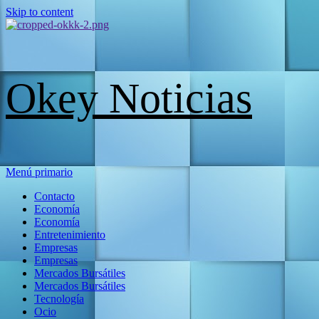
Skip to content
Okey Noticias
Menú primario
Contacto
Economía
Economía
Entretenimiento
Empresas
Empresas
Mercados Bursátiles
Mercados Bursátiles
Tecnología
Ocio