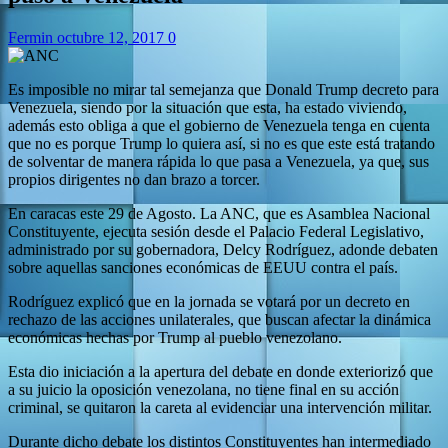
Fermin
octubre 12, 2017
0
Es imposible no mirar tal semejanza que Donald Trump decreto para
Venezuela, siendo por la situación que esta, ha estado viviendo,
además esto obliga a que el gobierno de Venezuela tenga en cuenta
que no es porque Trump lo quiera así, si no es que este está tratando
de solventar de manera rápida lo que pasa a Venezuela, ya que, sus
propios dirigentes no dan brazo a torcer.
En caracas este 29 de Agosto. La ANC, que es Asamblea Nacional
Constituyente, ejecuta sesión desde el Palacio Federal Legislativo,
administrado por su gobernadora, Delcy Rodríguez, adonde debaten
sobre aquellas sanciones económicas de EEUU contra el país.
Rodríguez explicó que en la jornada se votará por un decreto en
rechazo de las acciones unilaterales, que buscan afectar la dinámica
económicas hechas por Trump al pueblo venezolano.
Esta dio iniciación a la apertura del debate en donde exteriorizó que
a su juicio la oposición venezolana, no tiene final en su acción
criminal, se quitaron la careta al evidenciar una intervención militar.
Durante dicho debate los distintos Constituyentes han intermediado