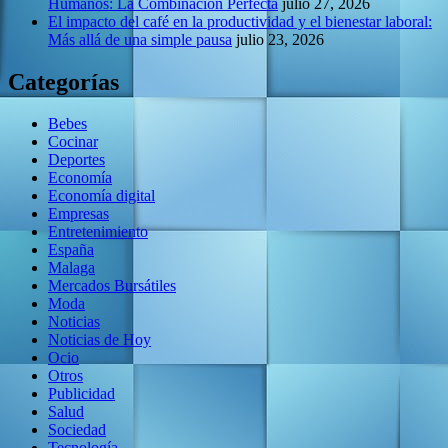
Humanos: La Combinación Perfecta
julio 27, 2026
El impacto del café en la productividad y el bienestar laboral:
Más allá de una simple pausa
julio 23, 2026
Categorías
Bebes
Cocinar
Deportes
Economía
Economía digital
Empresas
Entretenimiento
España
Malaga
Mercados Bursátiles
Moda
Noticias
Noticias de Hoy
Ocio
Otros
Publicidad
Salud
Sociedad
Tecnología