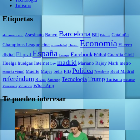
Turismo
Etiquetas
Barcelona
Asesinato
Banco
Bill
Cataluña
afroamericano
Bitcoin
Economía
Champions League
cine
El cero
comodidad
Dinero
España
El prat
Facebook
digital
Fútbol
Guardia Civil
Europa
madrid
Huelga
huelgas
Internet
Mariano Rajoy
Mark
metro
Ley
Politica
Muerte
Mujer
pelis
PIB
Real Madrid
moneda virtual
Presidente
referéndum
Trump
Tecnología
Ricos
Turismo
Samsung
usuarios
WhatsApp
Venezuela
Violacion
Te pueden interesar