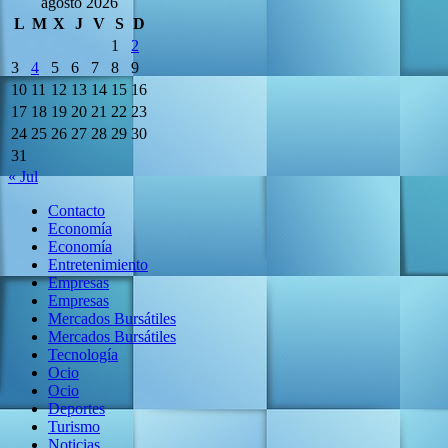
agosto 2026
L
M
X
J
V
S
D
1
2
3
4
5
6
7
8
9
10
11
12
13
14
15
16
17
18
19
20
21
22
23
24
25
26
27
28
29
30
31
« Jul
Contacto
Economía
Economía
Entretenimiento
Empresas
Empresas
Mercados Bursátiles
Mercados Bursátiles
Tecnología
Ocio
Ocio
Deportes
Turismo
Noticias