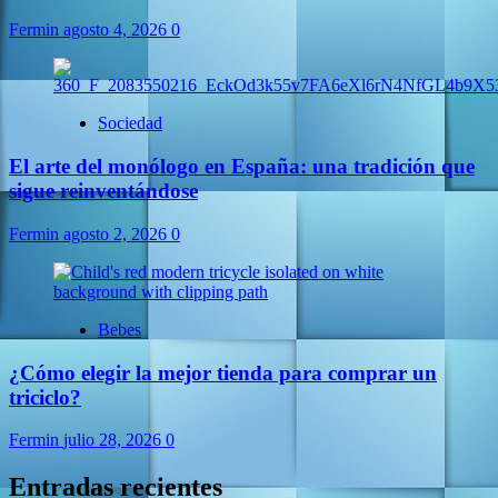
Fermin
agosto 4, 2026
0
Sociedad
El arte del monólogo en España: una tradición que
sigue reinventándose
Fermin
agosto 2, 2026
0
Bebes
¿Cómo elegir la mejor tienda para comprar un
triciclo?
Fermin
julio 28, 2026
0
Entradas recientes