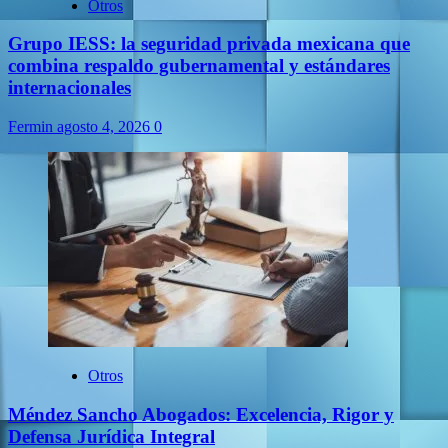
Otros
Grupo IESS: la seguridad privada mexicana que
combina respaldo gubernamental y estándares
internacionales
Fermin
agosto 4, 2026
0
Otros
Méndez Sancho Abogados: Excelencia, Rigor y
Defensa Jurídica Integral