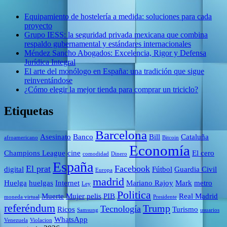
Equipamiento de hostelería a medida: soluciones para cada
proyecto
Grupo IESS: la seguridad privada mexicana que combina
respaldo gubernamental y estándares internacionales
Méndez Sancho Abogados: Excelencia, Rigor y Defensa
Jurídica Integral
El arte del monólogo en España: una tradición que sigue
reinventándose
¿Cómo elegir la mejor tienda para comprar un triciclo?
Etiquetas
Barcelona
Asesinato
Banco
Bill
Cataluña
afroamericano
Bitcoin
Economía
Champions League
cine
El cero
comodidad
Dinero
España
El prat
Facebook
digital
Fútbol
Guardia Civil
Europa
madrid
Huelga
huelgas
Internet
Mariano Rajoy
Mark
metro
Ley
Politica
Muerte
Mujer
pelis
PIB
Real Madrid
moneda virtual
Presidente
referéndum
Trump
Tecnología
Ricos
Turismo
Samsung
usuarios
WhatsApp
Venezuela
Violacion