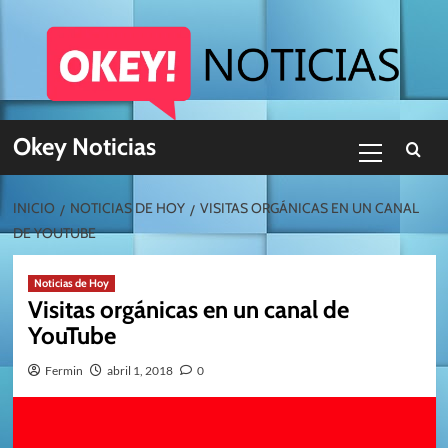
Skip
to
content
Menú
Okey Noticias
primario
INICIO
NOTICIAS DE HOY
VISITAS ORGÁNICAS EN UN CANAL
DE YOUTUBE
Noticias de Hoy
Visitas orgánicas en un canal de
YouTube
Fermin
abril 1, 2018
0