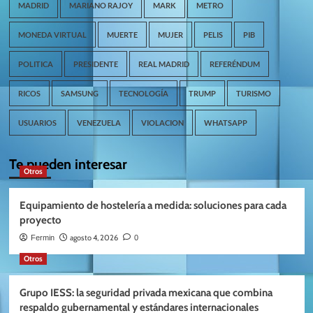
MADRID
MARIANO RAJOY
MARK
METRO
MONEDA VIRTUAL
MUERTE
MUJER
PELIS
PIB
POLITICA
PRESIDENTE
REAL MADRID
REFERÉNDUM
RICOS
SAMSUNG
TECNOLOGÍA
TRUMP
TURISMO
USUARIOS
VENEZUELA
VIOLACION
WHATSAPP
Te pueden interesar
Otros
Equipamiento de hostelería a medida: soluciones para cada
proyecto
agosto 4, 2026
Fermin
0
Otros
Grupo IESS: la seguridad privada mexicana que combina
respaldo gubernamental y estándares internacionales