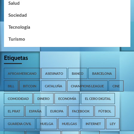
Salud
Sociedad
Tecnología
Turismo
Etiquetas
AFROAMERICANO
ASESINATO
BANCO
BARCELONA
BILL
BITCOIN
CATALUÑA
CHAMPIONS LEAGUE
CINE
COMODIDAD
DINERO
ECONOMÍA
EL CERO DIGITAL
EL PRAT
ESPAÑA
EUROPA
FACEBOOK
FÚTBOL
GUARDIA CIVIL
HUELGA
HUELGAS
INTERNET
LEY