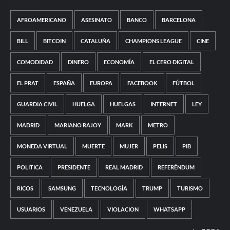
AFROAMERICANO
ASESINATO
BANCO
BARCELONA
BILL
BITCOIN
CATALUÑA
CHAMPIONS LEAGUE
CINE
COMODIDAD
DINERO
ECONOMÍA
EL CERO DIGITAL
EL PRAT
ESPAÑA
EUROPA
FACEBOOK
FÚTBOL
GUARDIA CIVIL
HUELGA
HUELGAS
INTERNET
LEY
MADRID
MARIANO RAJOY
MARK
METRO
MONEDA VIRTUAL
MUERTE
MUJER
PELIS
PIB
POLITICA
PRESIDENTE
REAL MADRID
REFERÉNDUM
RICOS
SAMSUNG
TECNOLOGÍA
TRUMP
TURISMO
USUARIOS
VENEZUELA
VIOLACION
WHATSAPP