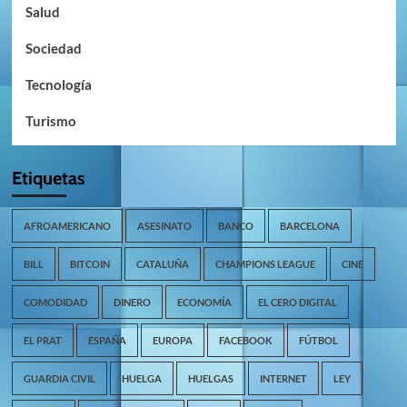
Salud
Sociedad
Tecnología
Turismo
Etiquetas
AFROAMERICANO
ASESINATO
BANCO
BARCELONA
BILL
BITCOIN
CATALUÑA
CHAMPIONS LEAGUE
CINE
COMODIDAD
DINERO
ECONOMÍA
EL CERO DIGITAL
EL PRAT
ESPAÑA
EUROPA
FACEBOOK
FÚTBOL
GUARDIA CIVIL
HUELGA
HUELGAS
INTERNET
LEY