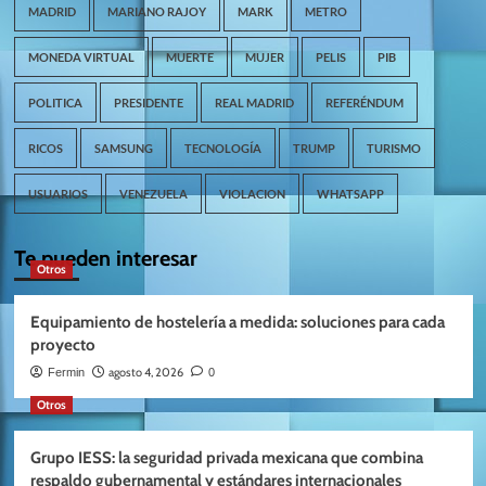
MADRID
MARIANO RAJOY
MARK
METRO
MONEDA VIRTUAL
MUERTE
MUJER
PELIS
PIB
POLITICA
PRESIDENTE
REAL MADRID
REFERÉNDUM
RICOS
SAMSUNG
TECNOLOGÍA
TRUMP
TURISMO
USUARIOS
VENEZUELA
VIOLACION
WHATSAPP
Te pueden interesar
Otros
Equipamiento de hostelería a medida: soluciones para cada
proyecto
agosto 4, 2026
Fermin
0
Otros
Grupo IESS: la seguridad privada mexicana que combina
respaldo gubernamental y estándares internacionales