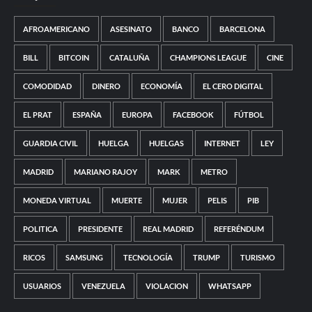
AFROAMERICANO
ASESINATO
BANCO
BARCELONA
BILL
BITCOIN
CATALUÑA
CHAMPIONS LEAGUE
CINE
COMODIDAD
DINERO
ECONOMÍA
EL CERO DIGITAL
EL PRAT
ESPAÑA
EUROPA
FACEBOOK
FÚTBOL
GUARDIA CIVIL
HUELGA
HUELGAS
INTERNET
LEY
MADRID
MARIANO RAJOY
MARK
METRO
MONEDA VIRTUAL
MUERTE
MUJER
PELIS
PIB
POLITICA
PRESIDENTE
REAL MADRID
REFERÉNDUM
RICOS
SAMSUNG
TECNOLOGÍA
TRUMP
TURISMO
USUARIOS
VENEZUELA
VIOLACION
WHATSAPP