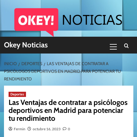
Skip
to
content
Menú
Okey Noticias
primario
INICIO
DEPORTES
LAS VENTAJAS DE CONTRATAR A
PSICÓLOGOS DEPORTIVOS EN MADRID PARA POTENCIAR TU
RENDIMIENTO
Deportes
Las Ventajas de contratar a psicólogos
deportivos en Madrid para potenciar
tu rendimiento
Fermin
octubre 16, 2023
0