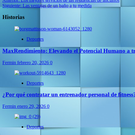
Anterior:
Los mejores servicios de las residencias de ancianos
Siguiente:
Las ventajas de un baño a tu medida
Historias
Deportes
MaxRendimiento: Elevando el Potencial Humano a tra
Fermin
febrero 20, 2026
0
Deportes
¿Por qué contratar un entrenador personal de fitness? 
Fermin
enero 29, 2026
0
Deportes