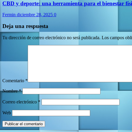
CBD y deporte: una herramienta para el bienestar físi
Fermin
diciembre 28, 2025
0
Deja una respuesta
Tu dirección de correo electrónico no será publicada.
Los campos obli
Comentario
*
Nombre
*
Correo electrónico
*
Web