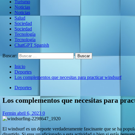
Turismo
Noticias
Noticias
Salud
Sociedad
Sociedad
Tecnología
Tecnología
ChatGPT Spanish
Buscar:
Inicio
Deportes
Los complementos que necesitas para practicar windsurf
Deportes
Los complementos que necesitas para prac
Fermin
abril 6, 2023
0
El windsurf es un deporte verdaderamente fascinante que se ha popul
divertido. Si eres un aficionado a esta actividad o bien si estás pensa