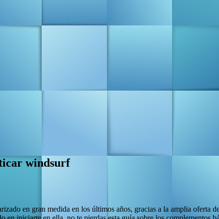
ticar windsurf
arizado en gran medida en los últimos años, gracias a la amplia oferta
ndo en iniciarte en ella, no te pierdas esta guía sobre los complementos 