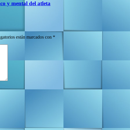
co y mental del atleta
gatorios están marcados con
*