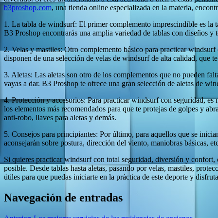
b3proshop.com
, una tienda online especializada en la materia, encon
1. La tabla de windsurf: El primer complemento imprescindible es la ta
B3 Proshop encontrarás una amplia variedad de tablas con diseños y te
2. Velas y mastiles: Otro complemento básico para practicar windsurf e
disponen de una selección de velas de windsurf de alta calidad, que t
3. Aletas: Las aletas son otro de los complementos que no pueden falta
vayas a dar. B3 Proshop te ofrece una gran selección de aletas de wind
4. Protección y accesorios: Para practicar windsurf con seguridad, e
los elementos más recomendados para que te protejas de golpes y abr
anti-robo, llaves para aletas y demás.
5. Consejos para principiantes: Por último, para aquellos que se inic
aconsejarán sobre postura, dirección del viento, maniobras básicas, et
Si quieres practicar windsurf con total seguridad, diversión y confor
posible. Desde tablas hasta aletas, pasando por velas, mastiles, prote
útiles para que puedas iniciarte en la práctica de este deporte y disfr
Navegación de entradas