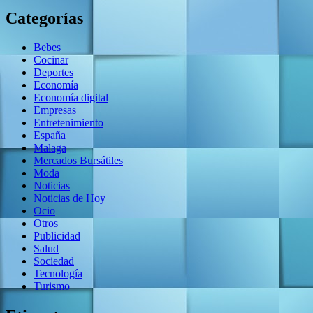
Categorías
Bebes
Cocinar
Deportes
Economía
Economía digital
Empresas
Entretenimiento
España
Malaga
Mercados Bursátiles
Moda
Noticias
Noticias de Hoy
Ocio
Otros
Publicidad
Salud
Sociedad
Tecnología
Turismo