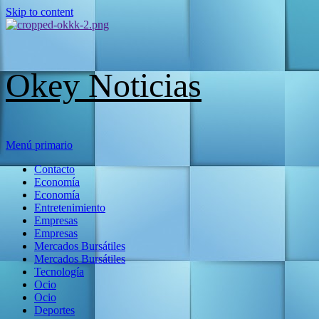
Skip to content
Okey Noticias
Menú primario
Contacto
Economía
Economía
Entretenimiento
Empresas
Empresas
Mercados Bursátiles
Mercados Bursátiles
Tecnología
Ocio
Ocio
Deportes