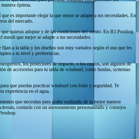
de manera óptima.
 que es importante elegir la que mejor se adapte a tus necesidades. En
eros del mercado.
lo que quieras adoptar y de las condiciones del viento. En B3 Proshop
l mastil que mejor se adapte a tus necesidades.
fijan a la tabla y los diseños son muy variados según el uso que les
apten a tu nivel y preferencias.
neoprenos, los protectores de impacto, o los cascos, son algunos de
ón de accesorios para tu tabla de windsurf, como fundas, systemas
 para que puedas practicar windsurf con éxito y seguridad. Te
tu experiencia en el agua.
ementos que necesitas para poder realizarlo de la mejor manera
r. Además, contarás con un asesoramiento personalizado y consejos
 Proshop.