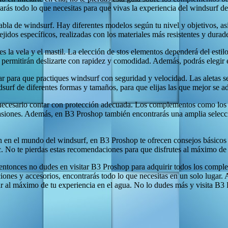
trarás todo lo que necesitas para que vivas la experiencia del windsurf 
bla de windsurf. Hay diferentes modelos según tu nivel y objetivos, así
jidos específicos, realizadas con los materiales más resistentes y durad
s la vela y el mastil. La elección de stos elementos dependerá del esti
e permitirán deslizarte con rapidez y comodidad. Además, podrás elegir e
r para que practiques windsurf con seguridad y velocidad. Las aletas se 
surf de diferentes formas y tamaños, para que elijas las que mejor se ad
s necesario contar con protección adecuada. Los complementos como los 
asiones. Además, en B3 Proshop también encontrarás una amplia selecci
ian en el mundo del windsurf, en B3 Proshop te ofrecen consejos básicos
c. No te pierdas estas recomendaciones para que disfrutes al máximo de 
t, entonces no dudes en visitar B3 Proshop para adquirir todos los compl
cciones y accesorios, encontrarás todo lo que necesitas en un solo luga
utar al máximo de tu experiencia en el agua. No lo dudes más y visita B3