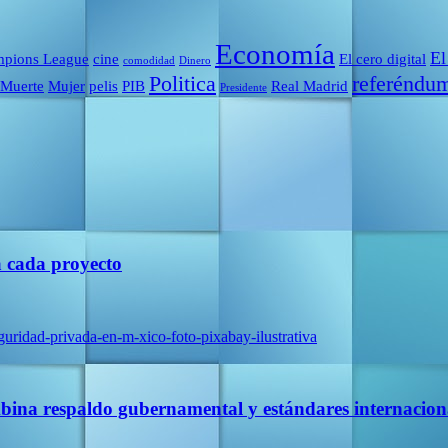
Economía
El
pions League
cine
El cero digital
comodidad
Dinero
Politica
referéndu
Muerte
Mujer
pelis
PIB
Real Madrid
Presidente
a cada proyecto
ina respaldo gubernamental y estándares internacion