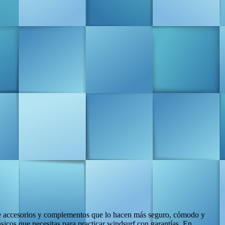
 de accesorios y complementos que lo hacen más seguro, cómodo y
básicos que necesitas para practicar windsurf con garantías. En