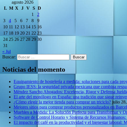
agosto 2026
L
M
X
J
V
S
D
1
2
3
4
5
6
7
8
9
10
11
12
13
14
15
16
17
18
19
20
21
22
23
24
25
26
27
28
29
30
31
« Jul
Buscar:
Noticias del momento
Equipamiento de hostelería a medida: soluciones para cada pro
Grupo IESS: la seguridad privada mexicana que combina respal
Méndez Sancho Abogados: Excelencia, Rigor y Defensa Jurídic
El arte del monólogo en España: una tradición que sigue reinv
¿Cómo elegir la mejor tienda para comprar un triciclo?
julio 28
Mejores sitios para comprar productos personalizados en Barce
Muebles a Medida: La Solución Perfecta para Transformar y O
Software de Control Horario y Sistema de Recursos Humanos:
El impacto del café en la productividad y el bienestar laboral: 