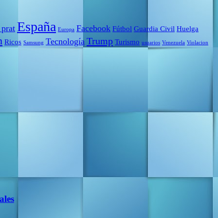
España
 prat
Facebook
Fútbol
Guardia Civil
Huelga
Europa
m
Trump
Tecnología
Ricos
Turismo
Samsung
usuarios
Venezuela
Violacion
ales