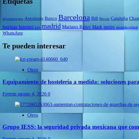
Etiquetas
Barcelona
Asesinato
Banco
Bill
Cataluña
Cham
afroamericano
Bitcoin
madrid
huelgas
Internet
Mariano Rajoy
Mark
metro
Ley
moneda virtual
WhatsApp
Te pueden interesar
Otros
Equipamiento de hostelería a medida: soluciones par
Fermin
agosto 4, 2026
0
Otros
Grupo IESS: la seguridad privada mexicana que comb
Fermin
agosto 4, 2026
0