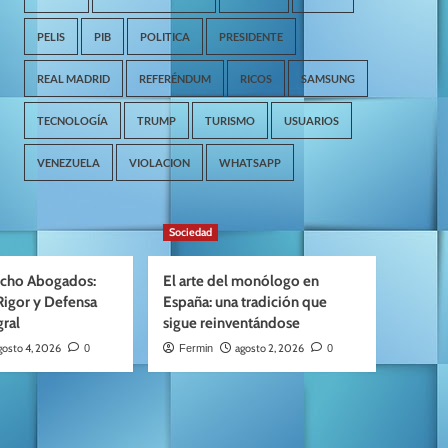
PELIS
PIB
POLITICA
PRESIDENTE
REAL MADRID
REFERÉNDUM
RICOS
SAMSUNG
TECNOLOGÍA
TRUMP
TURISMO
USUARIOS
VENEZUELA
VIOLACION
WHATSAPP
Sociedad
cho Abogados:
El arte del monólogo en
Rigor y Defensa
España: una tradición que
gral
sigue reinventándose
gosto 4, 2026
agosto 2, 2026
0
Fermin
0