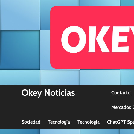
Skip
to
content
Okey Noticias
Contacto
Mercados B
Sociedad
Tecnología
Tecnología
ChatGPT Spa