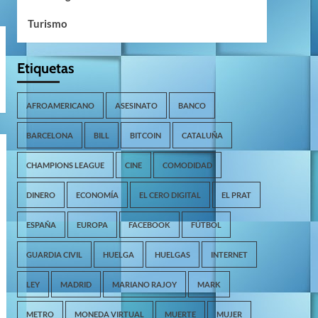
Turismo
Etiquetas
AFROAMERICANO
ASESINATO
BANCO
BARCELONA
BILL
BITCOIN
CATALUÑA
CHAMPIONS LEAGUE
CINE
COMODIDAD
DINERO
ECONOMÍA
EL CERO DIGITAL
EL PRAT
ESPAÑA
EUROPA
FACEBOOK
FÚTBOL
GUARDIA CIVIL
HUELGA
HUELGAS
INTERNET
LEY
MADRID
MARIANO RAJOY
MARK
METRO
MONEDA VIRTUAL
MUERTE
MUJER