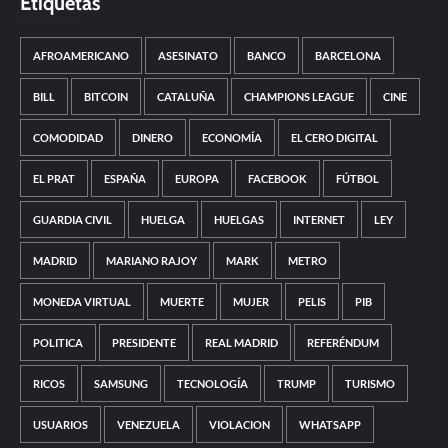
Etiquetas
AFROAMERICANO
ASESINATO
BANCO
BARCELONA
BILL
BITCOIN
CATALUÑA
CHAMPIONS LEAGUE
CINE
COMODIDAD
DINERO
ECONOMÍA
EL CERO DIGITAL
EL PRAT
ESPAÑA
EUROPA
FACEBOOK
FÚTBOL
GUARDIA CIVIL
HUELGA
HUELGAS
INTERNET
LEY
MADRID
MARIANO RAJOY
MARK
METRO
MONEDA VIRTUAL
MUERTE
MUJER
PELIS
PIB
POLITICA
PRESIDENTE
REAL MADRID
REFERÉNDUM
RICOS
SAMSUNG
TECNOLOGÍA
TRUMP
TURISMO
USUARIOS
VENEZUELA
VIOLACION
WHATSAPP