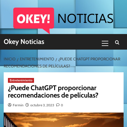
Skip
to
content
Menú
Okey Noticias
primario
INICIO
ENTRETENIMIENTO
¿PUEDE CHATGPT PROPORCIONAR
RECOMENDACIONES DE PELÍCULAS?
Entretenimiento
¿Puede ChatGPT proporcionar
recomendaciones de películas?
Fermin
octubre 3, 2023
0