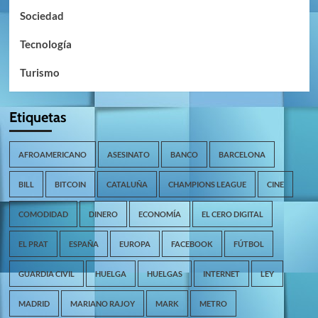
Sociedad
Tecnología
Turismo
Etiquetas
AFROAMERICANO
ASESINATO
BANCO
BARCELONA
BILL
BITCOIN
CATALUÑA
CHAMPIONS LEAGUE
CINE
COMODIDAD
DINERO
ECONOMÍA
EL CERO DIGITAL
EL PRAT
ESPAÑA
EUROPA
FACEBOOK
FÚTBOL
GUARDIA CIVIL
HUELGA
HUELGAS
INTERNET
LEY
MADRID
MARIANO RAJOY
MARK
METRO