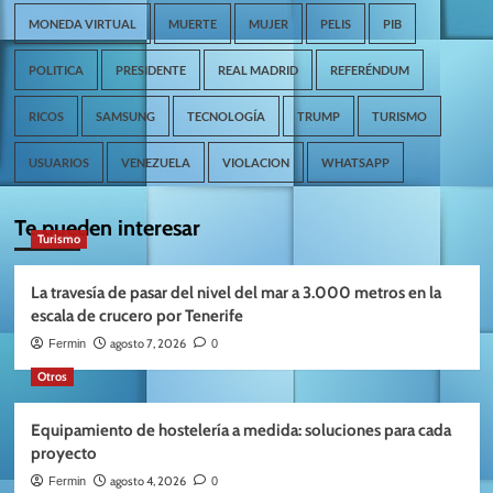
MONEDA VIRTUAL
MUERTE
MUJER
PELIS
PIB
POLITICA
PRESIDENTE
REAL MADRID
REFERÉNDUM
RICOS
SAMSUNG
TECNOLOGÍA
TRUMP
TURISMO
USUARIOS
VENEZUELA
VIOLACION
WHATSAPP
Te pueden interesar
Turismo
La travesía de pasar del nivel del mar a 3.000 metros en la
escala de crucero por Tenerife
agosto 7, 2026
Fermin
0
Otros
Equipamiento de hostelería a medida: soluciones para cada
proyecto
agosto 4, 2026
Fermin
0