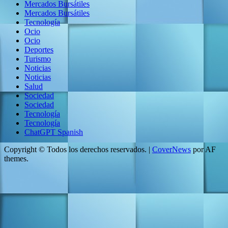
Mercados Bursátiles
Mercados Bursátiles
Tecnología
Ocio
Ocio
Deportes
Turismo
Noticias
Noticias
Salud
Sociedad
Sociedad
Tecnología
Tecnología
ChatGPT Spanish
Copyright © Todos los derechos reservados.
|
CoverNews
por AF
themes.