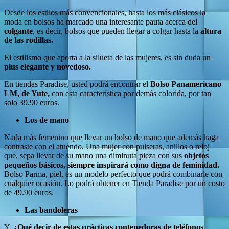
Desde los estilos más convencionales, hasta los más clásicos la
moda en bolsos ha marcado una interesante pauta acerca del
colgante
, es decir, bolsos que pueden llegar a colgar hasta la
altura
de las rodillas.
El estilismo que aporta a la silueta de las mujeres, es sin duda un
plus elegante y novedoso.
En tiendas Paradise, usted podrá encontrar el
Bolso Panamericano
LM, de Yute,
con esta característica por demás colorida, por tan
solo 39.90 euros.
Los de mano
Nada más femenino que llevar un bolso de mano que además haga
contraste con el atuendo. Una mujer con pulseras, anillos o reloj
que, sepa llevar de su mano una diminuta pieza con sus
objetos
pequeños básicos, siempre inspirará como digna de feminidad.
Bolso Parma, piel, es un modelo perfecto que podrá combinarle con
cualquier ocasión. Lo podrá obtener en Tienda Paradise por un costo
de 49.90 euros.
Las bandoleras
Y,
¿Qué decir de estas prácticas contenedoras de teléfonos