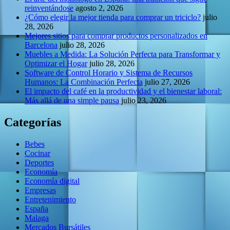
reinventándose
agosto 2, 2026
¿Cómo elegir la mejor tienda para comprar un triciclo?
julio
28, 2026
Mejores sitios para comprar productos personalizados en
Barcelona
julio 28, 2026
Muebles a Medida: La Solución Perfecta para Transformar y
Optimizar el Hogar
julio 28, 2026
Software de Control Horario y Sistema de Recursos
Humanos: La Combinación Perfecta
julio 27, 2026
El impacto del café en la productividad y el bienestar laboral:
Más allá de una simple pausa
julio 23, 2026
Categorías
Bebes
Cocinar
Deportes
Economía
Economía digital
Empresas
Entretenimiento
España
Malaga
Mercados Bursátiles