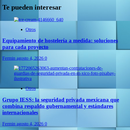
Te pueden interesar
Otros
Equipamiento de hostelería a medida: soluciones
para cada proyecto
Fermin
agosto 4, 2026
0
Otros
Grupo IESS: la seguridad privada mexicana que
combina respaldo gubernamental y estándares
internacionales
Fermin
agosto 4, 2026
0