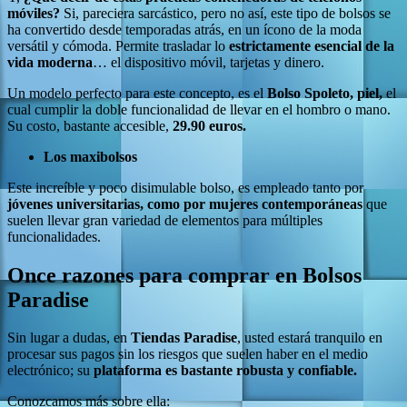
móviles?
Si, pareciera sarcástico, pero no así, este tipo de bolsos se
ha convertido desde temporadas atrás, en un ícono de la moda
versátil y cómoda. Permite trasladar lo
estrictamente esencial de la
vida moderna
… el dispositivo móvil, tarjetas y dinero.
Un modelo perfecto para este concepto, es el
Bolso Spoleto, piel,
el
cual cumplir la doble funcionalidad de llevar en el hombro o mano.
Su costo, bastante accesible,
29.90 euros.
Los maxibolsos
Este increíble y poco disimulable bolso, es empleado tanto por
jóvenes universitarias, como por mujeres contemporáneas
que
suelen llevar gran variedad de elementos para múltiples
funcionalidades.
Once razones para comprar en Bolsos
Paradise
Sin lugar a dudas, en
Tiendas Paradise
, usted estará tranquilo en
procesar sus pagos sin los riesgos que suelen haber en el medio
electrónico; su
plataforma es bastante robusta y confiable.
Conozcamos más sobre ella: