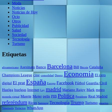
Moda
Noticias
Noticias de Hoy
Ocio
Otros
Publicidad
Salud
Sociedad
Tecnología
Turismo
Etiquetas
Barcelona
Asesinato
Banco
Bill
Cataluña
afroamericano
Bitcoin
Economía
Champions League
cine
El cero
comodidad
Dinero
España
El prat
Facebook
digital
Fútbol
Guardia Civil
Europa
madrid
Huelga
huelgas
Internet
Mariano Rajoy
Mark
metro
Ley
Politica
Muerte
Mujer
pelis
PIB
Real Madrid
moneda virtual
Presidente
referéndum
Trump
Tecnología
Ricos
Turismo
Samsung
usuarios
WhatsApp
Venezuela
Violacion