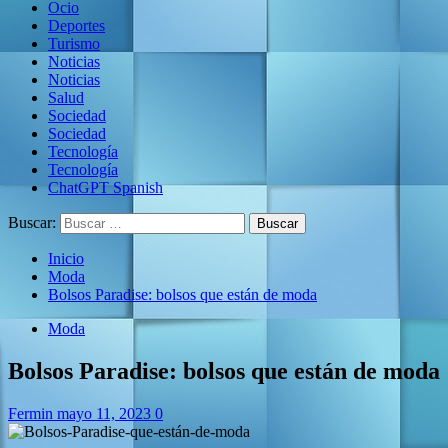
Ocio
Deportes
Turismo
Noticias
Noticias
Salud
Sociedad
Sociedad
Tecnología
Tecnología
ChatGPT Spanish
Buscar:
Inicio
Moda
Bolsos Paradise: bolsos que están de moda
Moda
Bolsos Paradise: bolsos que están de moda
Fermin
mayo 11, 2023
0