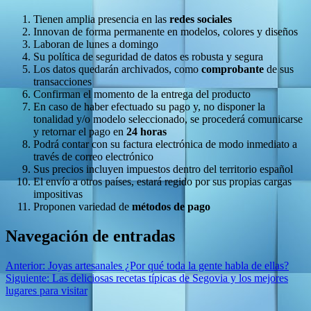
Tienen amplia presencia en las
redes sociales
Innovan de forma permanente en modelos, colores y diseños
Laboran de lunes a domingo
Su política de seguridad de datos es robusta y segura
Los datos quedarán archivados, como
comprobante
de sus
transacciones
Confirman el momento de la entrega del producto
En caso de haber efectuado su pago y, no disponer la
tonalidad y/o modelo seleccionado, se procederá comunicarse
y retornar el pago en
24 horas
Podrá contar con su factura electrónica de modo inmediato a
través de correo electrónico
Sus precios incluyen impuestos dentro del territorio español
El envío a otros países, estará regido por sus propias cargas
impositivas
Proponen variedad de
métodos de pago
Navegación de entradas
Anterior:
Joyas artesanales ¿Por qué toda la gente habla de ellas?
Siguiente:
Las deliciosas recetas típicas de Segovia y los mejores
lugares para visitar