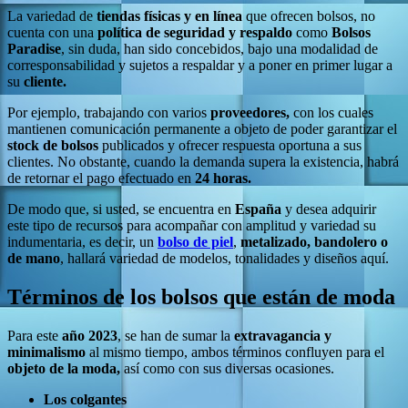
La variedad de
tiendas físicas y en línea
que ofrecen bolsos, no
cuenta con una
política de seguridad y respaldo
como
Bolsos
Paradise
, sin duda, han sido concebidos, bajo una modalidad de
corresponsabilidad y sujetos a respaldar y a poner en primer lugar a
su
cliente.
Por ejemplo, trabajando con varios
proveedores,
con los cuales
mantienen comunicación permanente a objeto de poder garantizar el
stock de bolsos
publicados y ofrecer respuesta oportuna a sus
clientes. No obstante, cuando la demanda supera la existencia, habrá
de retornar el pago efectuado en
24 horas.
De modo que, si usted, se encuentra en
España
y desea adquirir
este tipo de recursos para acompañar con amplitud y variedad su
indumentaria, es decir, un
bolso de piel
,
metalizado, bandolero o
de mano
, hallará variedad de modelos, tonalidades y diseños aquí.
Términos de los bolsos que están de moda
Para este
año 2023
, se han de sumar la
extravagancia y
minimalismo
al mismo tiempo, ambos términos confluyen para el
objeto de la moda,
así como con sus diversas ocasiones.
Los colgantes