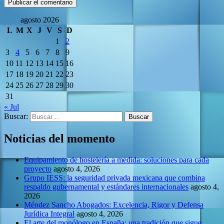
agosto 2026
L
M
X
J
V
S
D
1
2
3
4
5
6
7
8
9
10
11
12
13
14
15
16
17
18
19
20
21
22
23
24
25
26
27
28
29
30
31
« Jul
Buscar:
Noticias del momento
Equipamiento de hostelería a medida: soluciones para cada
proyecto
agosto 4, 2026
Grupo IESS: la seguridad privada mexicana que combina
respaldo gubernamental y estándares internacionales
agosto 4,
2026
Méndez Sancho Abogados: Excelencia, Rigor y Defensa
Jurídica Integral
agosto 4, 2026
El arte del monólogo en España: una tradición que sigue