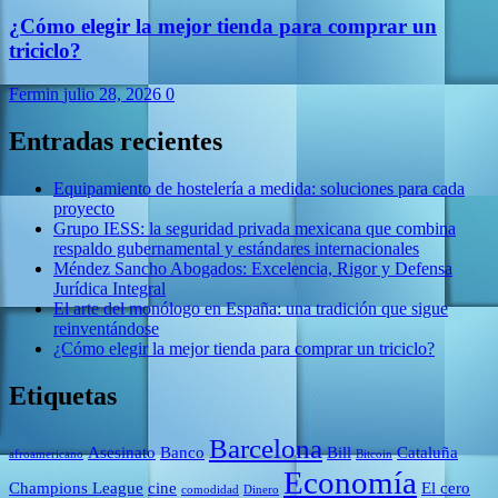
¿Cómo elegir la mejor tienda para comprar un
triciclo?
Fermin
julio 28, 2026
0
Entradas recientes
Equipamiento de hostelería a medida: soluciones para cada
proyecto
Grupo IESS: la seguridad privada mexicana que combina
respaldo gubernamental y estándares internacionales
Méndez Sancho Abogados: Excelencia, Rigor y Defensa
Jurídica Integral
El arte del monólogo en España: una tradición que sigue
reinventándose
¿Cómo elegir la mejor tienda para comprar un triciclo?
Etiquetas
Barcelona
Asesinato
Banco
Bill
Cataluña
afroamericano
Bitcoin
Economía
Champions League
cine
El cero
comodidad
Dinero