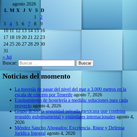
agosto 2026
L
M
X
J
V
S
D
1
2
3
4
5
6
7
8
9
10
11
12
13
14
15
16
17
18
19
20
21
22
23
24
25
26
27
28
29
30
31
« Jul
Buscar:
Noticias del momento
La travesía de pasar del nivel del mar a 3.000 metros en la
escala de crucero por Tenerife
agosto 7, 2026
Equipamiento de hostelería a medida: soluciones para cada
proyecto
agosto 4, 2026
Grupo IESS: la seguridad privada mexicana que combina
respaldo gubernamental y estándares internacionales
agosto 4,
2026
Méndez Sancho Abogados: Excelencia, Rigor y Defensa
Jurídica Integral
agosto 4, 2026