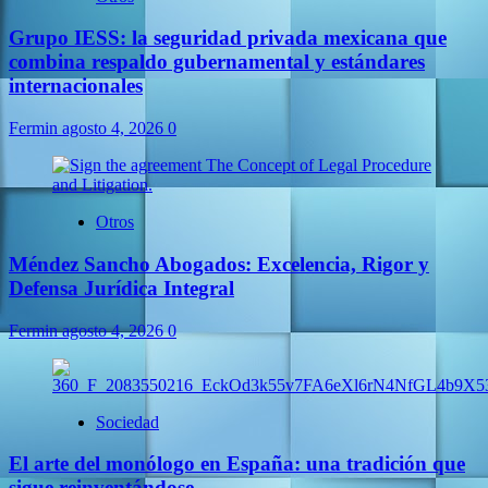
Grupo IESS: la seguridad privada mexicana que
combina respaldo gubernamental y estándares
internacionales
Fermin
agosto 4, 2026
0
Otros
Méndez Sancho Abogados: Excelencia, Rigor y
Defensa Jurídica Integral
Fermin
agosto 4, 2026
0
Sociedad
El arte del monólogo en España: una tradición que
sigue reinventándose