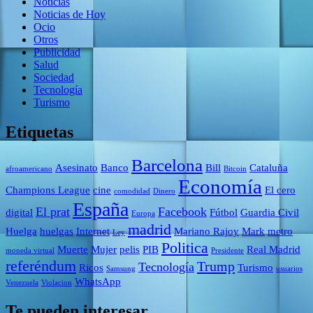
Noticias
Noticias de Hoy
Ocio
Otros
Publicidad
Salud
Sociedad
Tecnología
Turismo
Etiquetas
Barcelona
Asesinato
Banco
Bill
Cataluña
afroamericano
Bitcoin
Economía
Champions League
cine
El cero
comodidad
Dinero
España
El prat
Facebook
digital
Fútbol
Guardia Civil
Europa
madrid
Huelga
huelgas
Internet
Mariano Rajoy
Mark
metro
Ley
Politica
Muerte
Mujer
pelis
PIB
Real Madrid
moneda virtual
Presidente
referéndum
Trump
Tecnología
Ricos
Turismo
Samsung
usuarios
WhatsApp
Venezuela
Violacion
Te pueden interesar