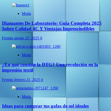
Moda
Diamantes De Laboratorio: Guía Completa 2025
Sobre Calidad 4C Y Ventajas Imprescindibles
Fermin
agosto 25, 2025
0
Moda
¿En qué consiste la DTG? Una revolución en la
impresión textil
Fermin
febrero 21, 2025
0
Moda
Ideas para comprar tus gafas de sol ideales