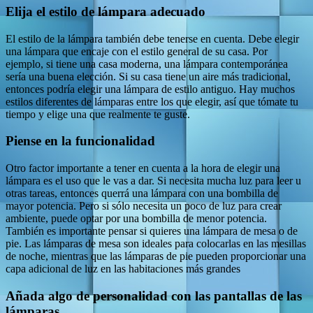
Elija el estilo de lámpara adecuado
El estilo de la lámpara también debe tenerse en cuenta. Debe elegir
una lámpara que encaje con el estilo general de su casa. Por
ejemplo, si tiene una casa moderna, una lámpara contemporánea
sería una buena elección. Si su casa tiene un aire más tradicional,
entonces podría elegir una lámpara de estilo antiguo. Hay muchos
estilos diferentes de lámparas entre los que elegir, así que tómate tu
tiempo y elige una que realmente te guste.
Piense en la funcionalidad
Otro factor importante a tener en cuenta a la hora de elegir una
lámpara es el uso que le vas a dar. Si necesita mucha luz para leer u
otras tareas, entonces querrá una lámpara con una bombilla de
mayor potencia. Pero si sólo necesita un poco de luz para crear
ambiente, puede optar por una bombilla de menor potencia.
También es importante pensar si quieres una lámpara de mesa o de
pie. Las lámparas de mesa son ideales para colocarlas en las mesillas
de noche, mientras que las lámparas de pie pueden proporcionar una
capa adicional de luz en las habitaciones más grandes
Añada algo de personalidad con las pantallas de las
lámparas