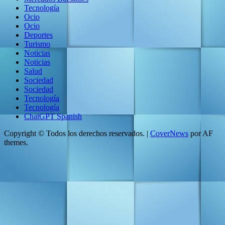
Tecnología
Ocio
Ocio
Deportes
Turismo
Noticias
Noticias
Salud
Sociedad
Sociedad
Tecnología
Tecnología
ChatGPT Spanish
Copyright © Todos los derechos reservados.
|
CoverNews
por AF
themes.