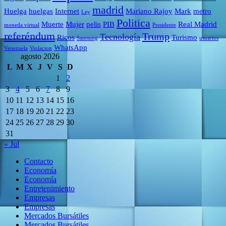
madrid
Huelga
huelgas
Internet
Mariano Rajoy
Mark
metro
Ley
Politica
Muerte
Mujer
pelis
PIB
Real Madrid
moneda virtual
Presidente
referéndum
Trump
Tecnología
Ricos
Turismo
Samsung
usuarios
WhatsApp
Venezuela
Violacion
agosto 2026
L
M
X
J
V
S
D
1
2
3
4
5
6
7
8
9
10
11
12
13
14
15
16
17
18
19
20
21
22
23
24
25
26
27
28
29
30
31
« Jul
Contacto
Economía
Economía
Entretenimiento
Empresas
Empresas
Mercados Bursátiles
Mercados Bursátiles