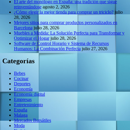
El arte del monólogo en España: una tradición que sigue
reinventándose
agosto 2, 2026
¿Cómo elegir la mejor tienda para comprar un triciclo?
julio
28, 2026
Mejores sitios para comprar productos personalizados en
Barcelona
julio 28, 2026
Muebles a Medida: La Solución Perfecta para Transformar y
Optimizar el Hogar
julio 28, 2026
Software de Control Horario y Sistema de Recursos
Humanos: La Combinación Perfecta
julio 27, 2026
Categorías
Bebes
Cocinar
Deportes
Economía
Economía digital
Empresas
Entretenimiento
España
Malaga
Mercados Bursátiles
Moda