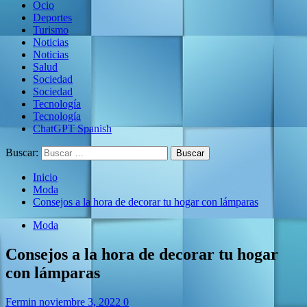
Ocio
Deportes
Turismo
Noticias
Noticias
Salud
Sociedad
Sociedad
Tecnología
Tecnología
ChatGPT Spanish
Buscar:
Inicio
Moda
Consejos a la hora de decorar tu hogar con lámparas
Moda
Consejos a la hora de decorar tu hogar
con lámparas
Fermin
noviembre 3, 2022
0