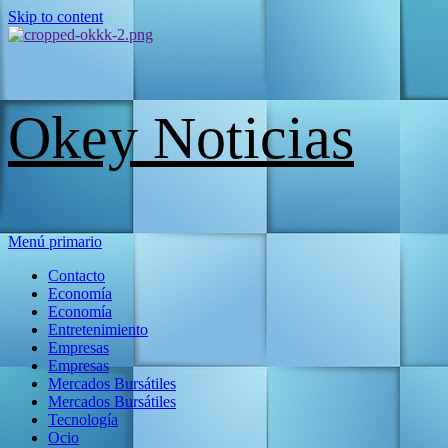
Skip to content
Okey Noticias
Menú primario
Contacto
Economía
Economía
Entretenimiento
Empresas
Empresas
Mercados Bursátiles
Mercados Bursátiles
Tecnología
Ocio