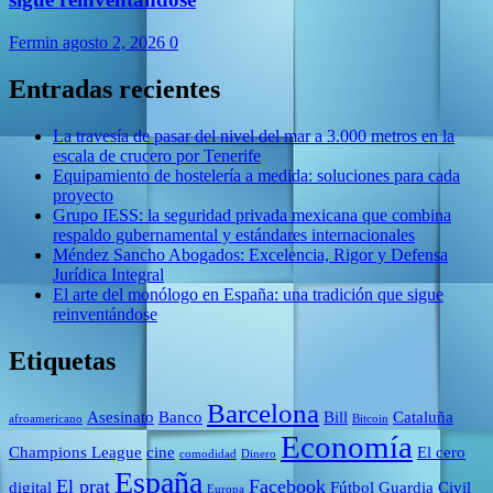
Fermin
agosto 2, 2026
0
Entradas recientes
La travesía de pasar del nivel del mar a 3.000 metros en la
escala de crucero por Tenerife
Equipamiento de hostelería a medida: soluciones para cada
proyecto
Grupo IESS: la seguridad privada mexicana que combina
respaldo gubernamental y estándares internacionales
Méndez Sancho Abogados: Excelencia, Rigor y Defensa
Jurídica Integral
El arte del monólogo en España: una tradición que sigue
reinventándose
Etiquetas
Barcelona
Asesinato
Banco
Bill
Cataluña
afroamericano
Bitcoin
Economía
Champions League
cine
El cero
comodidad
Dinero
España
El prat
Facebook
digital
Fútbol
Guardia Civil
Europa