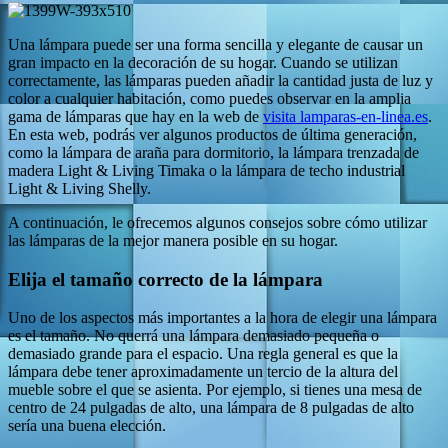
Una lámpara puede ser una forma sencilla y elegante de causar un
gran impacto en la decoración de su hogar. Cuando se utilizan
correctamente, las lámparas pueden añadir la cantidad justa de luz y
color a cualquier habitación, como puedes observar en la amplia
gama de lámparas que hay en la web de
visita lamparas-en-linea.es
.
En esta web, podrás ver algunos productos de última generación,
como la lámpara de araña para dormitorio, la lámpara trenzada de
madera Light & Living Timaka o la lámpara de techo industrial
Light & Living Shelly.
A continuación, le ofrecemos algunos consejos sobre cómo utilizar
las lámparas de la mejor manera posible en su hogar.
Elija el tamaño correcto de la lámpara
Uno de los aspectos más importantes a la hora de elegir una lámpara
es el tamaño. No querrá una lámpara demasiado pequeña o
demasiado grande para el espacio. Una regla general es que la
lámpara debe tener aproximadamente un tercio de la altura del
mueble sobre el que se asienta. Por ejemplo, si tienes una mesa de
centro de 24 pulgadas de alto, una lámpara de 8 pulgadas de alto
sería una buena elección.