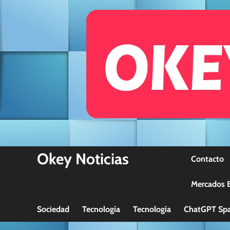
Skip
to
content
Okey Noticias
Contacto
Mercados B
Sociedad
Tecnología
Tecnología
ChatGPT Spa