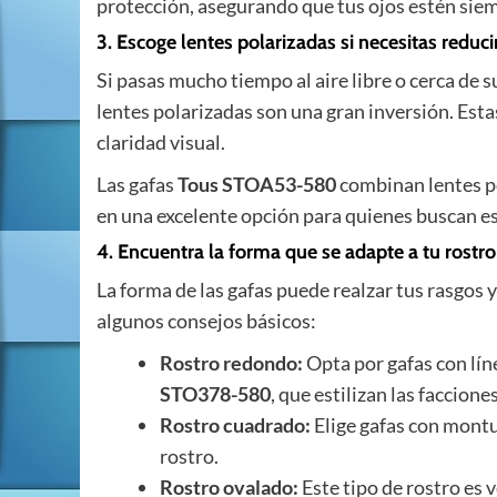
protección, asegurando que tus ojos estén siem
3. Escoge lentes polarizadas si necesitas reducir
Si pasas mucho tiempo al aire libre o cerca de s
lentes polarizadas son una gran inversión. Est
claridad visual.
Las gafas
Tous STOA53-580
combinan lentes po
en una excelente opción para quienes buscan es
4. Encuentra la forma que se adapte a tu rostro
La forma de las gafas puede realzar tus rasgos y
algunos consejos básicos:
Rostro redondo:
Opta por gafas con lín
STO378-580
, que estilizan las facciones
Rostro cuadrado:
Elige gafas con montu
rostro.
Rostro ovalado:
Este tipo de rostro es v