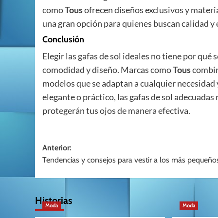
como
Tous
ofrecen diseños exclusivos y materia
una gran opción para quienes buscan calidad y 
Conclusión
Elegir las gafas de sol ideales no tiene por qué 
comodidad y diseño. Marcas como
Tous
combina
modelos que se adaptan a cualquier necesidad y
elegante o práctico, las gafas de sol adecuada
protegerán tus ojos de manera efectiva.
Navegación
Anterior:
Tendencias y consejos para vestir a los más pequeño
de
entradas
Historias
Moda
Moda