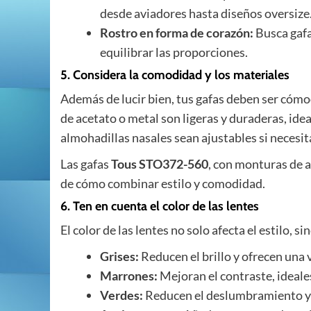
desde aviadores hasta diseños oversize
Rostro en forma de corazón:
Busca gafa
equilibrar las proporciones.
5. Considera la comodidad y los materiales
Además de lucir bien, tus gafas deben ser cómo
de acetato o metal son ligeras y duraderas, ide
almohadillas nasales sean ajustables si necesit
Las gafas
Tous STO372-560
, con monturas de 
de cómo combinar estilo y comodidad.
6. Ten en cuenta el color de las lentes
El color de las lentes no solo afecta el estilo, s
Grises:
Reducen el brillo y ofrecen una 
Marrones:
Mejoran el contraste, ideales
Verdes:
Reducen el deslumbramiento y s