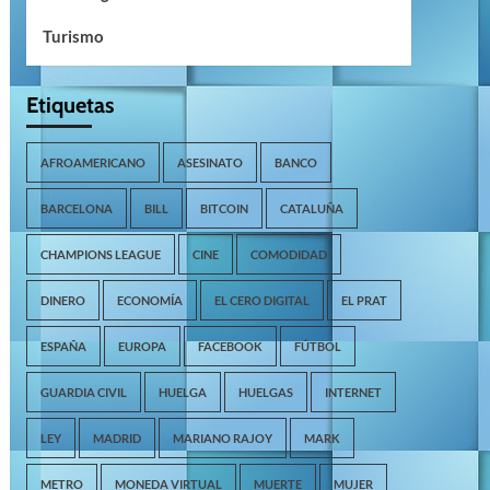
Turismo
Etiquetas
AFROAMERICANO
ASESINATO
BANCO
BARCELONA
BILL
BITCOIN
CATALUÑA
CHAMPIONS LEAGUE
CINE
COMODIDAD
DINERO
ECONOMÍA
EL CERO DIGITAL
EL PRAT
ESPAÑA
EUROPA
FACEBOOK
FÚTBOL
GUARDIA CIVIL
HUELGA
HUELGAS
INTERNET
LEY
MADRID
MARIANO RAJOY
MARK
METRO
MONEDA VIRTUAL
MUERTE
MUJER