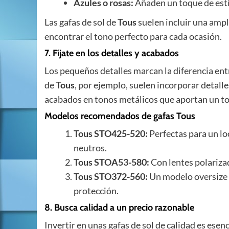
Azules o rosas:
Añaden un toque de esti
Las gafas de sol de
Tous
suelen incluir una ampl
encontrar el tono perfecto para cada ocasión.
7. Fíjate en los detalles y acabados
Los pequeños detalles marcan la diferencia ent
de
Tous
, por ejemplo, suelen incorporar detalle
acabados en tonos metálicos que aportan un toq
Modelos recomendados de gafas Tous
Tous STO425-520:
Perfectas para un lo
neutros.
Tous STOA53-580:
Con lentes polarizada
Tous STO372-560:
Un modelo oversize 
protección.
8. Busca calidad a un precio razonable
Invertir en unas gafas de sol de calidad es ese