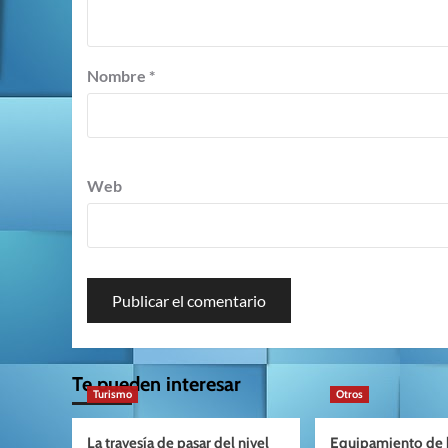
Nombre
*
Web
Te pueden interesar
Turismo
Otros
La travesía de pasar del nivel
Equipamiento de h