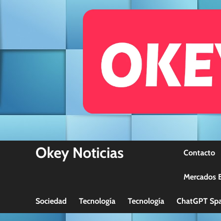
Skip
to
content
Okey Noticias
Contacto
Mercados B
Sociedad
Tecnología
Tecnología
ChatGPT Spa