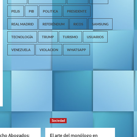
PELIS
PIB
POLITICA
PRESIDENTE
REAL MADRID
REFERÉNDUM
RICOS
SAMSUNG
TECNOLOGÍA
TRUMP
TURISMO
USUARIOS
VENEZUELA
VIOLACION
WHATSAPP
Sociedad
cho Abogados:
El arte del monólogo en