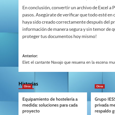
En conclusión, convertir un archivo de Excel a 
pasos. Asegúrate de verificar que todo esté en 
haya sido creado correctamente después del pr
información de manera segura y sin temor de qu
proteger tus documentos hoy mismo!
Navegación
Anterior:
Elet: el cantante Navajo que resuena en la escena mus
de
entradas
Historias
Otros
Otros
Equipamiento de hostelería a
Grupo IESS
medida: soluciones para cada
privada m
proyecto
respaldo 