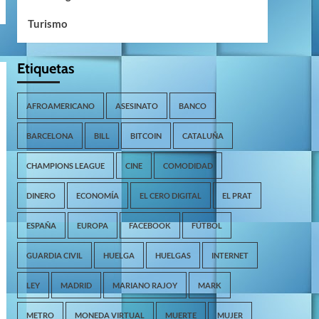
Turismo
Etiquetas
AFROAMERICANO
ASESINATO
BANCO
BARCELONA
BILL
BITCOIN
CATALUÑA
CHAMPIONS LEAGUE
CINE
COMODIDAD
DINERO
ECONOMÍA
EL CERO DIGITAL
EL PRAT
ESPAÑA
EUROPA
FACEBOOK
FÚTBOL
GUARDIA CIVIL
HUELGA
HUELGAS
INTERNET
LEY
MADRID
MARIANO RAJOY
MARK
METRO
MONEDA VIRTUAL
MUERTE
MUJER