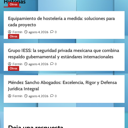
Historias
Otros
Equipamiento de hostelería a medida: soluciones para
cada proyecto
agosto 4, 2026
Fermin
0
Otros
Grupo IESS: la seguridad privada mexicana que combina
respaldo gubernamental y estándares internacionales
agosto 4, 2026
Fermin
0
Otros
Méndez Sancho Abogados: Excelencia, Rigor y Defensa
Jurídica Integral
agosto 4, 2026
Fermin
0
Deja una respuesta