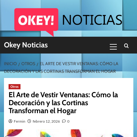
Skip
to
content
Menú
Okey Noticias
primario
INICIO
OTROS
EL ARTE DE VESTIR VENTANAS: CÓMO LA
DECORACIÓN Y LAS CORTINAS TRANSFORMAN EL HOGAR
Otros
El Arte de Vestir Ventanas: Cómo la
Decoración y las Cortinas
Transforman el Hogar
Fermin
febrero 12, 2026
0