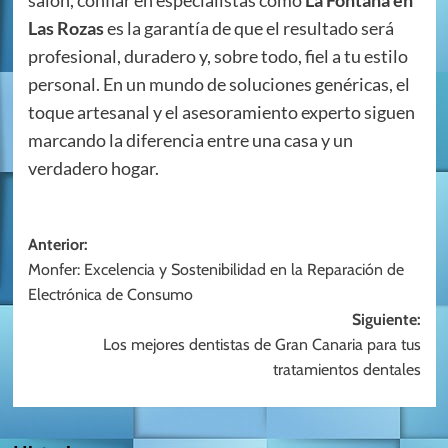
salón, confiar en especialistas como
La Fontana en
Las Rozas
es la garantía de que el resultado será
profesional, duradero y, sobre todo, fiel a tu estilo
personal. En un mundo de soluciones genéricas, el
toque artesanal y el asesoramiento experto siguen
marcando la diferencia entre una casa y un
verdadero hogar.
Navegación
Anterior:
Monfer: Excelencia y Sostenibilidad en la Reparación de
de
Electrónica de Consumo
entradas
Siguiente:
Los mejores dentistas de Gran Canaria para tus
tratamientos dentales