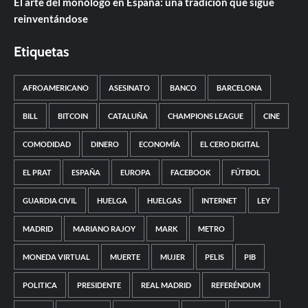
El arte del monólogo en España: una tradición que sigue
reinventándose
Etiquetas
AFROAMERICANO
ASESINATO
BANCO
BARCELONA
BILL
BITCOIN
CATALUÑA
CHAMPIONS LEAGUE
CINE
COMODIDAD
DINERO
ECONOMÍA
EL CERO DIGITAL
EL PRAT
ESPAÑA
EUROPA
FACEBOOK
FÚTBOL
GUARDIA CIVIL
HUELGA
HUELGAS
INTERNET
LEY
MADRID
MARIANO RAJOY
MARK
METRO
MONEDA VIRTUAL
MUERTE
MUJER
PELIS
PIB
POLITICA
PRESIDENTE
REAL MADRID
REFERÉNDUM