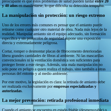
preocupante es que estos problemas de salud pueden tardar
entre 20
y 40 años
en manifestarse, lo que dificulta su detección temprana.
La manipulación sin protección: un riesgo extremo
Uno de los errores más comunes es pensar que el amianto puede
retirarse como cualquier otro material de obra. Nada más lejos de la
realidad. Manipular amianto sin el equipo adecuado, sin formación
específica y sin protocolos de seguridad supone una exposición
directa y extremadamente peligrosa.
Cortar, romper o desmontar placas de fibrocemento deterioradas
libera grandes cantidades de fibras al ambiente. Ni las mascarillas
convencionales ni la ventilación doméstica son suficientes para
proteger frente a este riesgo. Además, una mala manipulación no
solo pone en peligro a quien realiza el trabajo, sino también a otras
personas del entorno y al medio ambiente.
Por este motivo, la legislación es clara: la retirada de amianto debe
ser realizada exclusivamente por
empresas especializadas y
autorizadas
.
La mejor prevención: retirada profesional inmediata
Cuando el amianto se encuentra en estado friable (desmenuzable) o