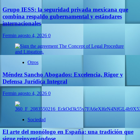
Grupo IESS: la seguridad privada mexicana que
combina respaldo gubernamental y estándares
internacionales
Fermin
agosto 4, 2026
0
Otros
Méndez Sancho Abogados: Excelencia, Rigor y
Defensa Jurídica Integral
Fermin
agosto 4, 2026
0
Sociedad
El arte del monólogo en España: una tradición que
sigue reinventándose