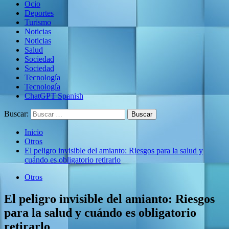
Ocio
Deportes
Turismo
Noticias
Noticias
Salud
Sociedad
Sociedad
Tecnología
Tecnología
ChatGPT Spanish
Buscar:
Inicio
Otros
El peligro invisible del amianto: Riesgos para la salud y
cuándo es obligatorio retirarlo
Otros
El peligro invisible del amianto: Riesgos
para la salud y cuándo es obligatorio
retirarlo