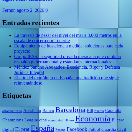
Fermin
agosto 2, 2026
0
Entradas recientes
La travesía de pasar del nivel del mar a 3.000 metros en la
escala de crucero por Tenerife
Equipamiento de hostelería a medida: soluciones para cada
proyecto
Grupo IESS: la seguridad privada mexicana que combina
respaldo gubernamental y estándares internacionales
Méndez Sancho Abogados: Excelencia, Rigor y Defensa
Jurídica Integral
El arte del monólogo en España: una tradición que sigue
reinventándose
Etiquetas
Barcelona
Asesinato
Banco
Bill
Cataluña
afroamericano
Bitcoin
Economía
Champions League
cine
El cero
comodidad
Dinero
España
El prat
Facebook
digital
Fútbol
Guardia Civil
Europa