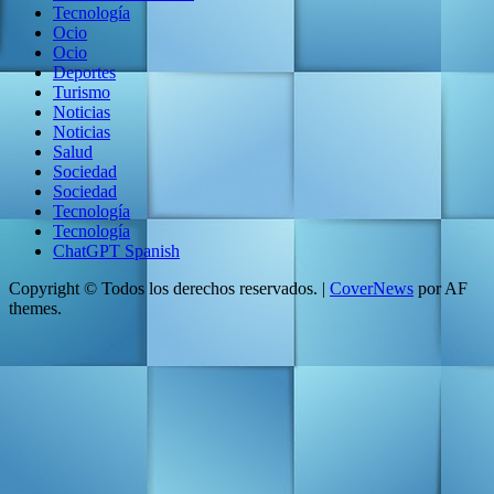
Tecnología
Ocio
Ocio
Deportes
Turismo
Noticias
Noticias
Salud
Sociedad
Sociedad
Tecnología
Tecnología
ChatGPT Spanish
Copyright © Todos los derechos reservados.
|
CoverNews
por AF
themes.