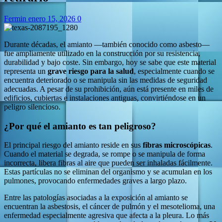
Fermin
enero 15, 2026
0
Durante décadas, el amianto —también conocido como asbesto—
fue ampliamente utilizado en la construcción por su resistencia,
durabilidad y bajo coste. Sin embargo, hoy se sabe que este material
representa un
grave riesgo para la salud
, especialmente cuando se
encuentra deteriorado o se manipula sin las medidas de seguridad
adecuadas. A pesar de su prohibición, aún está presente en miles de
edificios, cubiertas e instalaciones antiguas, convirtiéndose en un
peligro silencioso.
¿Por qué el amianto es tan peligroso?
El principal riesgo del amianto reside en sus
fibras microscópicas
.
Cuando el material se degrada, se rompe o se manipula de forma
incorrecta, libera fibras al aire que pueden ser inhaladas fácilmente.
Estas partículas no se eliminan del organismo y se acumulan en los
pulmones, provocando enfermedades graves a largo plazo.
Entre las patologías asociadas a la exposición al amianto se
encuentran la asbestosis, el cáncer de pulmón y el mesotelioma, una
enfermedad especialmente agresiva que afecta a la pleura. Lo más