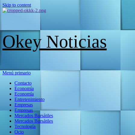
Skip to content
Okey Noticias
Menú primario
Contacto
Economía
Economía
Entretenimiento
Empresas
Empresas
Mercados Bursátiles
Mercados Bursátiles
Tecnología
Ocio