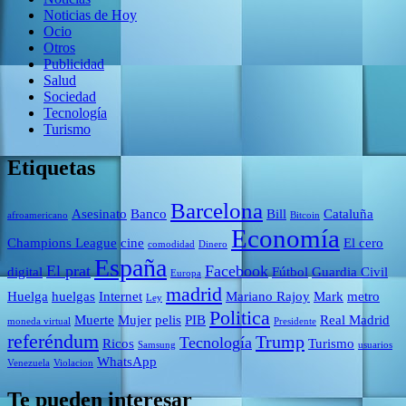
Noticias de Hoy
Ocio
Otros
Publicidad
Salud
Sociedad
Tecnología
Turismo
Etiquetas
Barcelona
Asesinato
Banco
Bill
Cataluña
afroamericano
Bitcoin
Economía
Champions League
cine
El cero
comodidad
Dinero
España
El prat
Facebook
digital
Fútbol
Guardia Civil
Europa
madrid
Huelga
huelgas
Internet
Mariano Rajoy
Mark
metro
Ley
Politica
Muerte
Mujer
pelis
PIB
Real Madrid
moneda virtual
Presidente
referéndum
Trump
Tecnología
Ricos
Turismo
Samsung
usuarios
WhatsApp
Venezuela
Violacion
Te pueden interesar