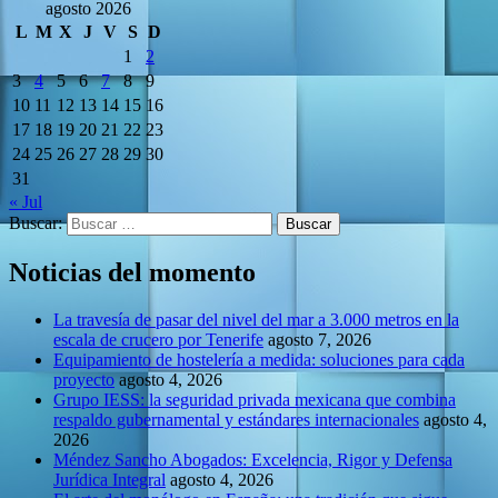
agosto 2026
L
M
X
J
V
S
D
1
2
3
4
5
6
7
8
9
10
11
12
13
14
15
16
17
18
19
20
21
22
23
24
25
26
27
28
29
30
31
« Jul
Buscar:
Noticias del momento
La travesía de pasar del nivel del mar a 3.000 metros en la
escala de crucero por Tenerife
agosto 7, 2026
Equipamiento de hostelería a medida: soluciones para cada
proyecto
agosto 4, 2026
Grupo IESS: la seguridad privada mexicana que combina
respaldo gubernamental y estándares internacionales
agosto 4,
2026
Méndez Sancho Abogados: Excelencia, Rigor y Defensa
Jurídica Integral
agosto 4, 2026