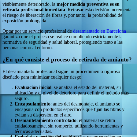
visiblemente deteriorado, la
mejor medida preventiva es su
retirada profesional inmediata
. Retrasar esta decisión incrementa
el riesgo de liberación de fibras y, por tanto, la probabilidad de
exposición prolongada.
Optar por un servicio profesional de
desamiantado en Barcelona
garantiza que el proceso se realice cumpliendo estrictamente la
normativa de seguridad y salud laboral, protegiendo tanto a las
personas como al entorno.
¿En qué consiste el proceso de retirada de amianto?
El desamiantado profesional sigue un procedimiento riguroso
diseñado para minimizar cualquier riesgo:
Evaluación inicial
: se analiza el estado del material, su
ubicación y el nivel de deterioro para definir el método más
seguro.
Encapsulamiento
: antes del desmontaje, el amianto se
encapsula con productos específicos que fijan las fibras y
evitan su dispersión en el aire.
Desmantelamiento controlado
: el material se retira
cuidadosamente, sin romperlo, utilizando herramientas y
técnicas adecuadas.
Embalaje y gestión del residuo
: los restos se sellan en