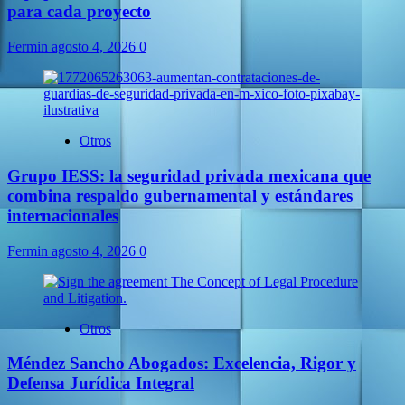
para cada proyecto
Fermin
agosto 4, 2026
0
Otros
Grupo IESS: la seguridad privada mexicana que
combina respaldo gubernamental y estándares
internacionales
Fermin
agosto 4, 2026
0
Otros
Méndez Sancho Abogados: Excelencia, Rigor y
Defensa Jurídica Integral