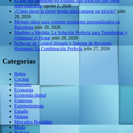
El arte del monólogo en España: una tradición que sigue
reinventándose
agosto 2, 2026
¿Cómo elegir la mejor tienda para comprar un triciclo?
julio
28, 2026
Mejores sitios para comprar productos personalizados en
Barcelona
julio 28, 2026
Muebles a Medida: La Solución Perfecta para Transformar y
Optimizar el Hogar
julio 28, 2026
Software de Control Horario y Sistema de Recursos
Humanos: La Combinación Perfecta
julio 27, 2026
Categorías
Bebes
Cocinar
Deportes
Economía
Economía digital
Empresas
Entretenimiento
España
Malaga
Mercados Bursátiles
Moda
Noticias