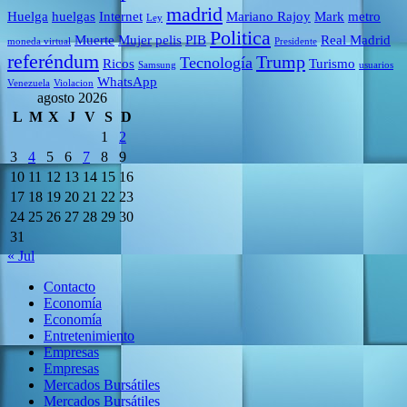
madrid
Huelga
huelgas
Internet
Mariano Rajoy
Mark
metro
Ley
Politica
Muerte
Mujer
pelis
PIB
Real Madrid
moneda virtual
Presidente
referéndum
Trump
Tecnología
Ricos
Turismo
Samsung
usuarios
WhatsApp
Venezuela
Violacion
agosto 2026
L
M
X
J
V
S
D
1
2
3
4
5
6
7
8
9
10
11
12
13
14
15
16
17
18
19
20
21
22
23
24
25
26
27
28
29
30
31
« Jul
Contacto
Economía
Economía
Entretenimiento
Empresas
Empresas
Mercados Bursátiles
Mercados Bursátiles