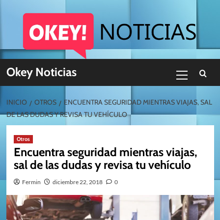
Skip
to
content
Menú
Okey Noticias
primario
INICIO
OTROS
ENCUENTRA SEGURIDAD MIENTRAS VIAJAS, SAL
DE LAS DUDAS Y REVISA TU VEHÍCULO
Otros
Encuentra seguridad mientras viajas,
sal de las dudas y revisa tu vehículo
Fermin
diciembre 22, 2018
0