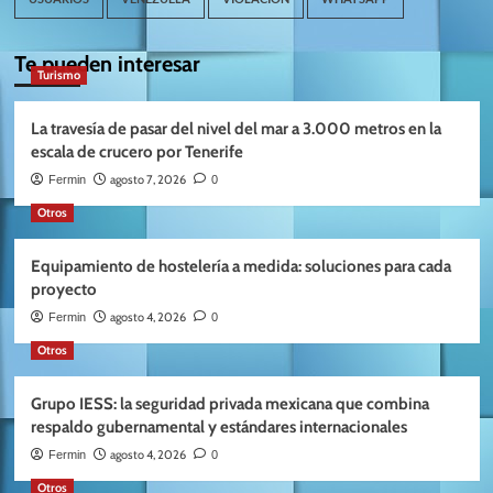
Te pueden interesar
Turismo
La travesía de pasar del nivel del mar a 3.000 metros en la
escala de crucero por Tenerife
agosto 7, 2026
Fermin
0
Otros
Equipamiento de hostelería a medida: soluciones para cada
proyecto
agosto 4, 2026
Fermin
0
Otros
Grupo IESS: la seguridad privada mexicana que combina
respaldo gubernamental y estándares internacionales
agosto 4, 2026
Fermin
0
Otros