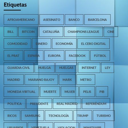
Etiquetas
AFROAMERICANO
ASESINATO
BANCO
BARCELONA
BILL
BITCOIN
CATALUÑA
CHAMPIONS LEAGUE
CINE
COMODIDAD
DINERO
ECONOMÍA
EL CERO DIGITAL
EL PRAT
ESPAÑA
EUROPA
FACEBOOK
FÚTBOL
GUARDIA CIVIL
HUELGA
HUELGAS
INTERNET
LEY
MADRID
MARIANO RAJOY
MARK
METRO
MONEDA VIRTUAL
MUERTE
MUJER
PELIS
PIB
POLITICA
PRESIDENTE
REAL MADRID
REFERÉNDUM
RICOS
SAMSUNG
TECNOLOGÍA
TRUMP
TURISMO
USUARIOS
VENEZUELA
VIOLACION
WHATSAPP