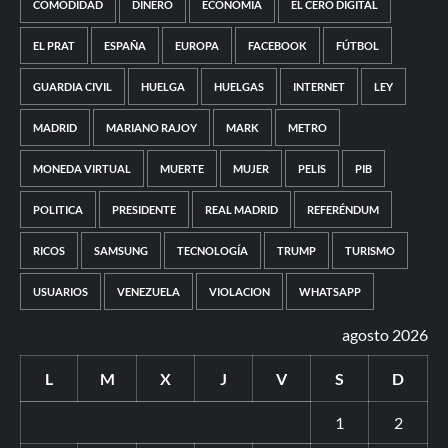
COMODIDAD
DINERO
ECONOMÍA
EL CERO DIGITAL
EL PRAT
ESPAÑA
EUROPA
FACEBOOK
FÚTBOL
GUARDIA CIVIL
HUELGA
HUELGAS
INTERNET
LEY
MADRID
MARIANO RAJOY
MARK
METRO
MONEDA VIRTUAL
MUERTE
MUJER
PELIS
PIB
POLITICA
PRESIDENTE
REAL MADRID
REFERÉNDUM
RICOS
SAMSUNG
TECNOLOGÍA
TRUMP
TURISMO
USUARIOS
VENEZUELA
VIOLACION
WHATSAPP
agosto 2026
L
M
X
J
V
S
D
1
2