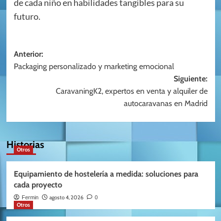
de cada niño en habilidades tangibles para su
futuro.
Navegación
Anterior:
Packaging personalizado y marketing emocional
de
Siguiente:
entradas
CaravaningK2, expertos en venta y alquiler de
autocaravanas en Madrid
Historias
Otros
Equipamiento de hostelería a medida: soluciones para
cada proyecto
agosto 4, 2026
Fermin
0
Otros