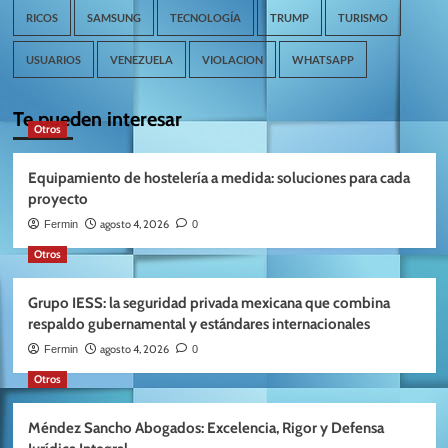
RICOS
SAMSUNG
TECNOLOGÍA
TRUMP
TURISMO
USUARIOS
VENEZUELA
VIOLACION
WHATSAPP
Te pueden interesar
Otros
Equipamiento de hostelería a medida: soluciones para cada
proyecto
agosto 4, 2026
Fermin
0
Otros
Grupo IESS: la seguridad privada mexicana que combina
respaldo gubernamental y estándares internacionales
agosto 4, 2026
Fermin
0
Otros
Méndez Sancho Abogados: Excelencia, Rigor y Defensa