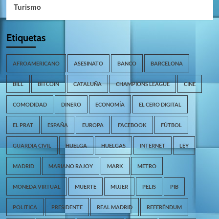
Turismo
Etiquetas
AFROAMERICANO
ASESINATO
BANCO
BARCELONA
BILL
BITCOIN
CATALUÑA
CHAMPIONS LEAGUE
CINE
COMODIDAD
DINERO
ECONOMÍA
EL CERO DIGITAL
EL PRAT
ESPAÑA
EUROPA
FACEBOOK
FÚTBOL
GUARDIA CIVIL
HUELGA
HUELGAS
INTERNET
LEY
MADRID
MARIANO RAJOY
MARK
METRO
MONEDA VIRTUAL
MUERTE
MUJER
PELIS
PIB
POLITICA
PRESIDENTE
REAL MADRID
REFERÉNDUM