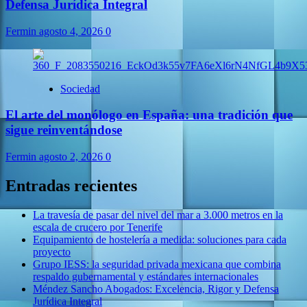
Defensa Jurídica Integral
Fermin
agosto 4, 2026
0
Sociedad
El arte del monólogo en España: una tradición que
sigue reinventándose
Fermin
agosto 2, 2026
0
Entradas recientes
La travesía de pasar del nivel del mar a 3.000 metros en la
escala de crucero por Tenerife
Equipamiento de hostelería a medida: soluciones para cada
proyecto
Grupo IESS: la seguridad privada mexicana que combina
respaldo gubernamental y estándares internacionales
Méndez Sancho Abogados: Excelencia, Rigor y Defensa
Jurídica Integral