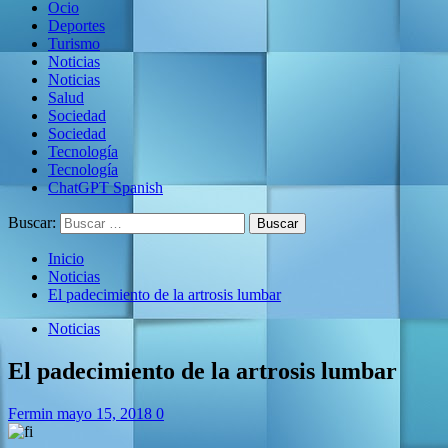
Ocio
Deportes
Turismo
Noticias
Noticias
Salud
Sociedad
Sociedad
Tecnología
Tecnología
ChatGPT Spanish
Buscar:
Inicio
Noticias
El padecimiento de la artrosis lumbar
Noticias
El padecimiento de la artrosis lumbar
Fermin
mayo 15, 2018
0