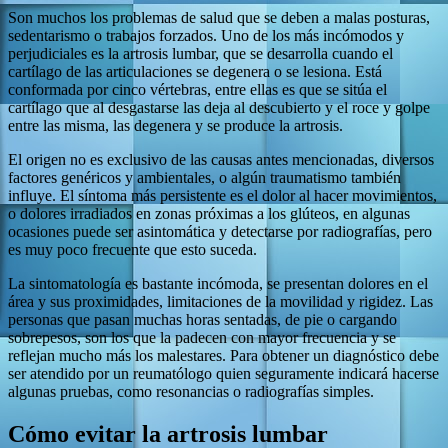
Son muchos los problemas de salud que se deben a malas posturas,
sedentarismo o trabajos forzados. Uno de los más incómodos y
perjudiciales es la artrosis lumbar, que se desarrolla cuando el
cartílago de las articulaciones se degenera o se lesiona. Está
conformada por cinco vértebras, entre ellas es que se sitúa el
cartílago que al desgastarse las deja al descubierto y el roce y golpe
entre las misma, las degenera y se produce la artrosis.
El origen no es exclusivo de las causas antes mencionadas, diversos
factores genéricos y ambientales, o algún traumatismo también
influye. El síntoma más persistente es el dolor al hacer movimientos,
o dolores irradiados en zonas próximas a los glúteos, en algunas
ocasiones puede ser asintomática y detectarse por radiografías, pero
es muy poco frecuente que esto suceda.
La sintomatología es bastante incómoda, se presentan dolores en el
área y sus proximidades, limitaciones de la movilidad y rigidez. Las
personas que pasan muchas horas sentadas, de pie o cargando
sobrepesos, son los que la padecen con mayor frecuencia y se
reflejan mucho más los malestares. Para obtener un diagnóstico debe
ser atendido por un reumatólogo quien seguramente indicará hacerse
algunas pruebas, como resonancias o radiografías simples.
Cómo evitar la artrosis lumbar