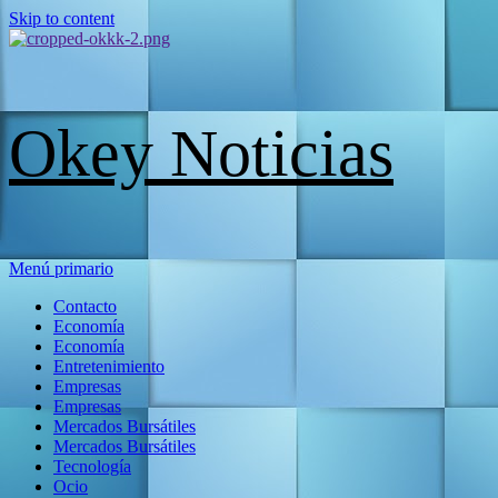
Skip to content
Okey Noticias
Menú primario
Contacto
Economía
Economía
Entretenimiento
Empresas
Empresas
Mercados Bursátiles
Mercados Bursátiles
Tecnología
Ocio