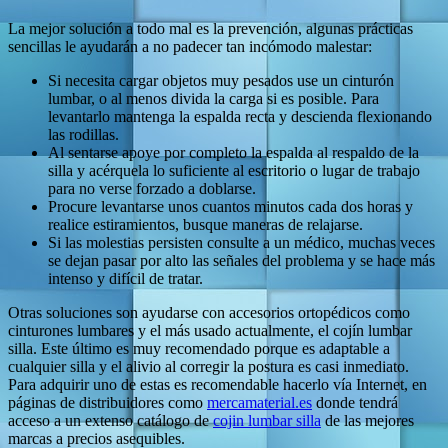
La mejor solución a todo mal es la prevención, algunas prácticas
sencillas le ayudarán a no padecer tan incómodo malestar:
Si necesita cargar objetos muy pesados use un cinturón
lumbar, o al menos divida la carga si es posible. Para
levantarlo mantenga la espalda recta y descienda flexionando
las rodillas.
Al sentarse apoye por completo la espalda al respaldo de la
silla y acérquela lo suficiente al escritorio o lugar de trabajo
para no verse forzado a doblarse.
Procure levantarse unos cuantos minutos cada dos horas y
realice estiramientos, busque maneras de relajarse.
Si las molestias persisten consulte a un médico, muchas veces
se dejan pasar por alto las señales del problema y se hace más
intenso y difícil de tratar.
Otras soluciones son ayudarse con accesorios ortopédicos como
cinturones lumbares y el más usado actualmente, el cojín lumbar
silla. Este último es muy recomendado porque es adaptable a
cualquier silla y el alivio al corregir la postura es casi inmediato.
Para adquirir uno de estas es recomendable hacerlo vía Internet, en
páginas de distribuidores como
mercamaterial.es
donde tendrá
acceso a un extenso catálogo de
cojin lumbar silla
de las mejores
marcas a precios asequibles.