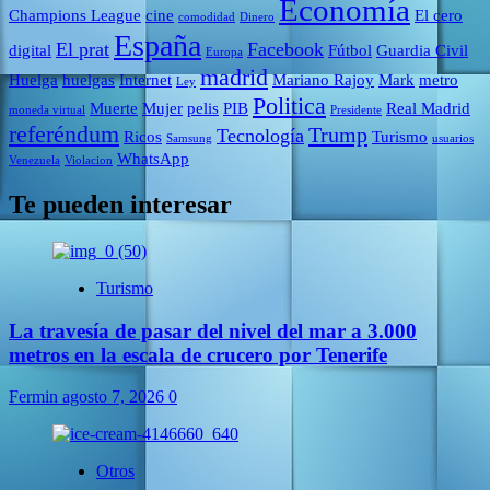
Economía
Champions League
cine
El cero
comodidad
Dinero
España
El prat
Facebook
digital
Fútbol
Guardia Civil
Europa
madrid
Huelga
huelgas
Internet
Mariano Rajoy
Mark
metro
Ley
Politica
Muerte
Mujer
pelis
PIB
Real Madrid
moneda virtual
Presidente
referéndum
Trump
Tecnología
Ricos
Turismo
Samsung
usuarios
WhatsApp
Venezuela
Violacion
Te pueden interesar
Turismo
La travesía de pasar del nivel del mar a 3.000
metros en la escala de crucero por Tenerife
Fermin
agosto 7, 2026
0
Otros