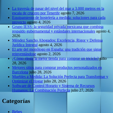
La travesía de pasar del nivel del mar a 3.000 metros en la
escala de crucero por Tenerife
agosto 7, 2026
Equipamiento de hostelería a medida: soluciones para cada
proyecto
agosto 4, 2026
Grupo IESS: la seguridad privada mexicana que combina
respaldo gubernamental y estándares internacionales
agosto 4,
2026
Méndez Sancho Abogados: Excelencia, Rigor y Defensa
Jurídica Integral
agosto 4, 2026
El arte del monólogo en España: una tradición que sigue
reinventándose
agosto 2, 2026
¿Cómo elegir la mejor tienda para comprar un triciclo?
julio
28, 2026
Mejores sitios para comprar productos personalizados en
Barcelona
julio 28, 2026
Muebles a Medida: La Solución Perfecta para Transformar y
Optimizar el Hogar
julio 28, 2026
Software de Control Horario y Sistema de Recursos
Humanos: La Combinación Perfecta
julio 27, 2026
Categorías
Bebes