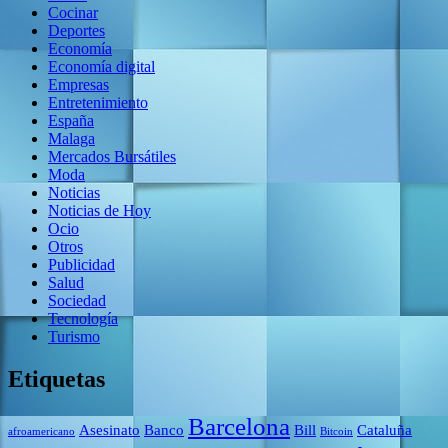
Cocinar
Deportes
Economía
Economía digital
Empresas
Entretenimiento
España
Malaga
Mercados Bursátiles
Moda
Noticias
Noticias de Hoy
Ocio
Otros
Publicidad
Salud
Sociedad
Tecnología
Turismo
Etiquetas
Barcelona
Asesinato
Banco
Bill
Cataluña
afroamericano
Bitcoin