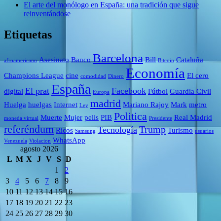
El arte del monólogo en España: una tradición que sigue
reinventándose
Etiquetas
Barcelona
Asesinato
Banco
Bill
Cataluña
afroamericano
Bitcoin
Economía
Champions League
cine
El cero
comodidad
Dinero
España
El prat
Facebook
digital
Fútbol
Guardia Civil
Europa
madrid
Huelga
huelgas
Internet
Mariano Rajoy
Mark
metro
Ley
Politica
Muerte
Mujer
pelis
PIB
Real Madrid
moneda virtual
Presidente
referéndum
Trump
Tecnología
Ricos
Turismo
Samsung
usuarios
WhatsApp
Venezuela
Violacion
agosto 2026
L
M
X
J
V
S
D
1
2
3
4
5
6
7
8
9
10
11
12
13
14
15
16
17
18
19
20
21
22
23
24
25
26
27
28
29
30