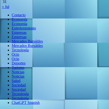
31
« Jul
Contacto
Economía
Economía
Entretenimiento
Empresas
Empresas
Mercados Bursátiles
Mercados Bursátiles
Tecnología
Ocio
Ocio
Deportes
Turismo
Noticias
Noticias
Salud
Sociedad
Sociedad
Tecnología
Tecnología
ChatGPT Spanish