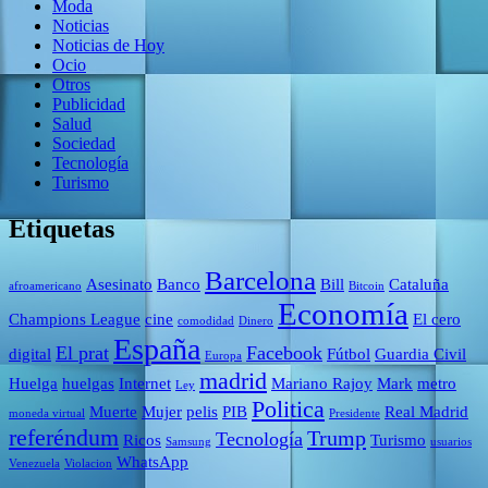
Moda
Noticias
Noticias de Hoy
Ocio
Otros
Publicidad
Salud
Sociedad
Tecnología
Turismo
Etiquetas
Barcelona
Asesinato
Banco
Bill
Cataluña
afroamericano
Bitcoin
Economía
Champions League
cine
El cero
comodidad
Dinero
España
El prat
Facebook
digital
Fútbol
Guardia Civil
Europa
madrid
Huelga
huelgas
Internet
Mariano Rajoy
Mark
metro
Ley
Politica
Muerte
Mujer
pelis
PIB
Real Madrid
moneda virtual
Presidente
referéndum
Trump
Tecnología
Ricos
Turismo
Samsung
usuarios
WhatsApp
Venezuela
Violacion