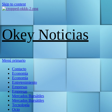
Skip to content
Okey Noticias
Menú primario
Contacto
Economía
Economía
Entretenimiento
Empresas
Empresas
Mercados Bursátiles
Mercados Bursátiles
Tecnología
Ocio