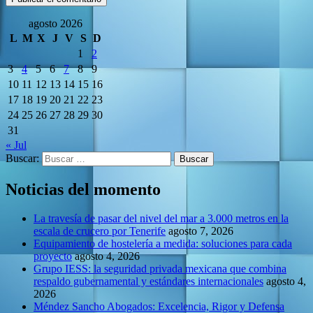
agosto 2026
L
M
X
J
V
S
D
1
2
3
4
5
6
7
8
9
10
11
12
13
14
15
16
17
18
19
20
21
22
23
24
25
26
27
28
29
30
31
« Jul
Buscar:
Noticias del momento
La travesía de pasar del nivel del mar a 3.000 metros en la
escala de crucero por Tenerife
agosto 7, 2026
Equipamiento de hostelería a medida: soluciones para cada
proyecto
agosto 4, 2026
Grupo IESS: la seguridad privada mexicana que combina
respaldo gubernamental y estándares internacionales
agosto 4,
2026
Méndez Sancho Abogados: Excelencia, Rigor y Defensa