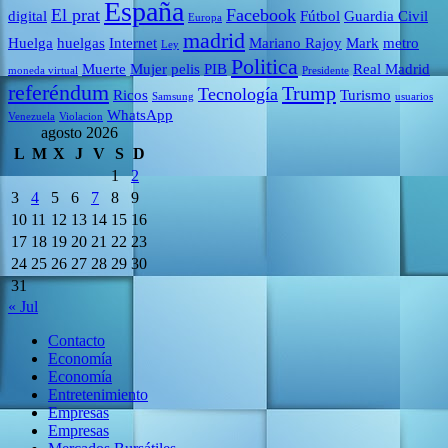
España
El prat
Facebook
digital
Fútbol
Guardia Civil
Europa
madrid
Huelga
huelgas
Internet
Mariano Rajoy
Mark
metro
Ley
Politica
Muerte
Mujer
pelis
PIB
Real Madrid
moneda virtual
Presidente
referéndum
Trump
Tecnología
Ricos
Turismo
Samsung
usuarios
WhatsApp
Venezuela
Violacion
agosto 2026
L
M
X
J
V
S
D
1
2
3
4
5
6
7
8
9
10
11
12
13
14
15
16
17
18
19
20
21
22
23
24
25
26
27
28
29
30
31
« Jul
Contacto
Economía
Economía
Entretenimiento
Empresas
Empresas