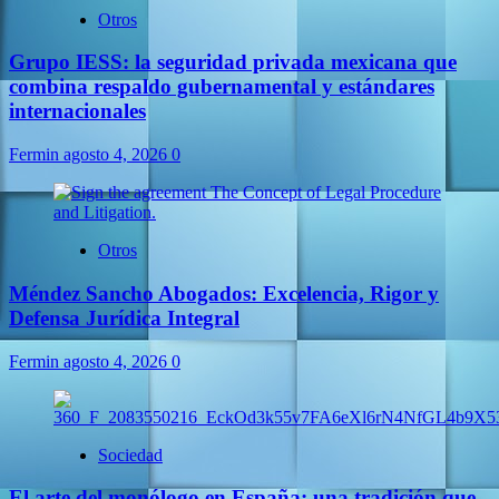
Otros
Grupo IESS: la seguridad privada mexicana que
combina respaldo gubernamental y estándares
internacionales
Fermin
agosto 4, 2026
0
Otros
Méndez Sancho Abogados: Excelencia, Rigor y
Defensa Jurídica Integral
Fermin
agosto 4, 2026
0
Sociedad
El arte del monólogo en España: una tradición que