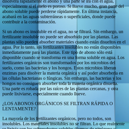
disolverá rápidamente el abono y una parte se irá con el agua,
especialmente si el suelo es poroso. Si llueve mucho, gran parte del
abono soluble puede perderse rápidamente. En última instancia,
acabará en las aguas subterráneas o superficiales, donde puede
contribuir a la contaminación.
Si un abono es insoluble en el agua, no se filtrará. Sin embargo, un
fertilizante insoluble no puede ser absorbido por las plantas. Las
plantas sólo pueden absorber materiales cuando están disueltos en el
agua. Por lo tanto, los fertilizantes insolubles no están disponibles
inmediatamente para las plantas. Este tipo de abono sólo está
disponible cuando se transforma en una forma soluble en agua. Los
fertilizantes orgánicos son transformados por los microbios del
suelo, como las bacterias y los hongos. Estos microbios liberan
enzimas para disolver la materia orgánica y así poder absorberla en
las células bacterianas o fúngicas. Sin embargo, las bacterias y los
hongos no consiguen absorber toda la materia orgánica disuelta.
Una parte es robada por las raíces de las plantas cercanas, y otra
puede lixiviarse, especialmente cuando llueve.
¿LOS ABONOS ORGÁNICOS SE FILTRAN RÁPIDA O
LENTAMENTE?
La mayoría de los fertilizantes orgánicos, pero no todos, son
insolubles. Los materiales insolubles no se filtran. Lo que realmente
se lixivia son los subproductos solubles (formas de nitrógeno y