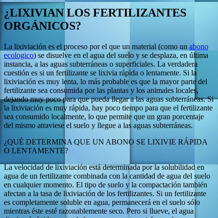
¿LIXIVIAN LOS FERTILIZANTES
ORGÁNICOS?
La lixiviación es el proceso por el que un material (como un
abono
ecologico
) se disuelve en el agua del suelo y se desplaza, en última
instancia, a las aguas subterráneas o superficiales. La verdadera
cuestión es si un fertilizante se lixivia rápida o lentamente. Si la
lixiviación es muy lenta, lo más probable es que la mayor parte del
fertilizante sea consumida por las plantas y los animales locales,
dejando muy poco para que pueda llegar a las aguas subterráneas. Si
la lixiviación es muy rápida, hay poco tiempo para que el fertilizante
sea consumido localmente, lo que permite que un gran porcentaje
del mismo atraviese el suelo y llegue a las aguas subterráneas.
¿QUÉ DETERMINA QUE UN ABONO SE LIXIVIE RÁPIDA
O LENTAMENTE?
La velocidad de lixiviación está determinada por la solubilidad en
agua de un fertilizante combinada con la cantidad de agua del suelo
en cualquier momento. El tipo de suelo y la compactación también
afectan a la tasa de lixiviación de los fertilizantes. Si un fertilizante
es completamente soluble en agua, permanecerá en el suelo sólo
mientras éste esté razonablemente seco. Pero si llueve, el agua