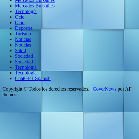
Mercados Bursátiles
Mercados Bursátiles
Tecnología
Ocio
Ocio
Deportes
Turismo
Noticias
Noticias
Salud
Sociedad
Sociedad
Tecnología
Tecnología
ChatGPT Spanish
Copyright © Todos los derechos reservados.
|
CoverNews
por AF
themes.