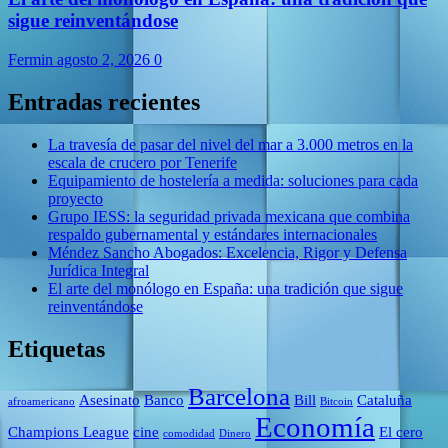
sigue reinventándose
Fermin
agosto 2, 2026
0
Entradas recientes
La travesía de pasar del nivel del mar a 3.000 metros en la
escala de crucero por Tenerife
Equipamiento de hostelería a medida: soluciones para cada
proyecto
Grupo IESS: la seguridad privada mexicana que combina
respaldo gubernamental y estándares internacionales
Méndez Sancho Abogados: Excelencia, Rigor y Defensa
Jurídica Integral
El arte del monólogo en España: una tradición que sigue
reinventándose
Etiquetas
Barcelona
Asesinato
Banco
Bill
Cataluña
afroamericano
Bitcoin
Economía
Champions League
cine
El cero
comodidad
Dinero