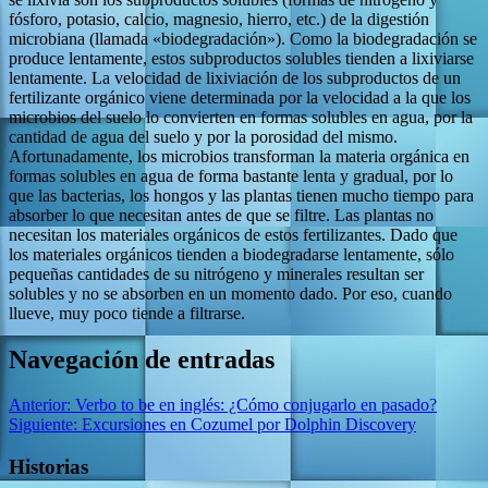
fósforo, potasio, calcio, magnesio, hierro, etc.) de la digestión
microbiana (llamada «biodegradación»). Como la biodegradación se
produce lentamente, estos subproductos solubles tienden a lixiviarse
lentamente. La velocidad de lixiviación de los subproductos de un
fertilizante orgánico viene determinada por la velocidad a la que los
microbios del suelo lo convierten en formas solubles en agua, por la
cantidad de agua del suelo y por la porosidad del mismo.
Afortunadamente, los microbios transforman la materia orgánica en
formas solubles en agua de forma bastante lenta y gradual, por lo
que las bacterias, los hongos y las plantas tienen mucho tiempo para
absorber lo que necesitan antes de que se filtre. Las plantas no
necesitan los materiales orgánicos de estos fertilizantes. Dado que
los materiales orgánicos tienden a biodegradarse lentamente, sólo
pequeñas cantidades de su nitrógeno y minerales resultan ser
solubles y no se absorben en un momento dado. Por eso, cuando
llueve, muy poco tiende a filtrarse.
Navegación de entradas
Anterior:
Verbo to be en inglés: ¿Cómo conjugarlo en pasado?
Siguiente:
Excursiones en Cozumel por Dolphin Discovery
Historias