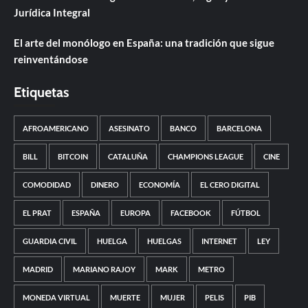
Jurídica Integral
El arte del monólogo en España: una tradición que sigue
reinventándose
Etiquetas
AFROAMERICANO
ASESINATO
BANCO
BARCELONA
BILL
BITCOIN
CATALUÑA
CHAMPIONS LEAGUE
CINE
COMODIDAD
DINERO
ECONOMÍA
EL CERO DIGITAL
EL PRAT
ESPAÑA
EUROPA
FACEBOOK
FÚTBOL
GUARDIA CIVIL
HUELGA
HUELGAS
INTERNET
LEY
MADRID
MARIANO RAJOY
MARK
METRO
MONEDA VIRTUAL
MUERTE
MUJER
PELIS
PIB