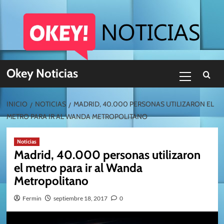
Skip
to
content
Menú
Okey Noticias
primario
INICIO
NOTICIAS
MADRID, 40.000 PERSONAS UTILIZARON EL
METRO PARA IR AL WANDA METROPOLITANO
Noticias
Madrid, 40.000 personas utilizaron
el metro para ir al Wanda
Metropolitano
Fermin
septiembre 18, 2017
0