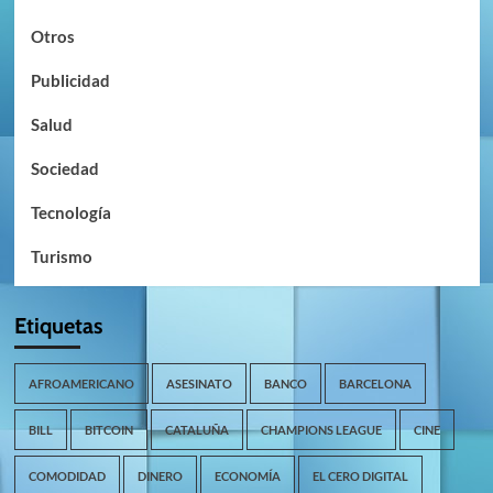
Otros
Publicidad
Salud
Sociedad
Tecnología
Turismo
Etiquetas
AFROAMERICANO
ASESINATO
BANCO
BARCELONA
BILL
BITCOIN
CATALUÑA
CHAMPIONS LEAGUE
CINE
COMODIDAD
DINERO
ECONOMÍA
EL CERO DIGITAL