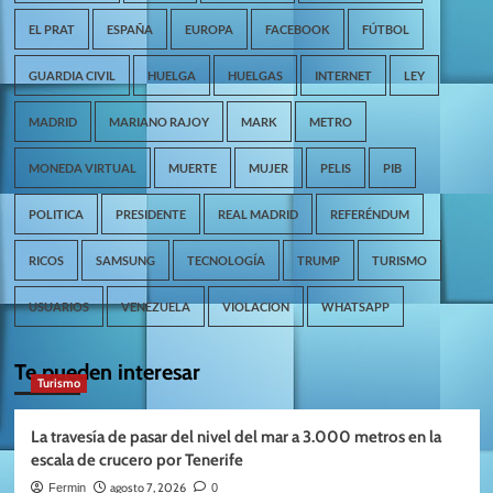
EL PRAT
ESPAÑA
EUROPA
FACEBOOK
FÚTBOL
GUARDIA CIVIL
HUELGA
HUELGAS
INTERNET
LEY
MADRID
MARIANO RAJOY
MARK
METRO
MONEDA VIRTUAL
MUERTE
MUJER
PELIS
PIB
POLITICA
PRESIDENTE
REAL MADRID
REFERÉNDUM
RICOS
SAMSUNG
TECNOLOGÍA
TRUMP
TURISMO
USUARIOS
VENEZUELA
VIOLACION
WHATSAPP
Te pueden interesar
Turismo
La travesía de pasar del nivel del mar a 3.000 metros en la
escala de crucero por Tenerife
agosto 7, 2026
Fermin
0