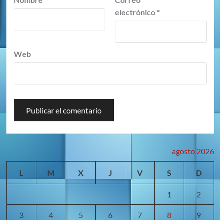
electrónico
*
Web
agosto 2026
L
M
X
J
V
S
D
1
2
3
4
5
6
7
8
9