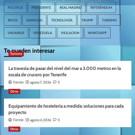
POLITICA
PRESIDENTE
REAL MADRID
REFERÉNDUM
RICOS
SAMSUNG
TECNOLOGÍA
TRUMP
TURISMO
USUARIOS
VENEZUELA
VIOLACION
WHATSAPP
Te pueden interesar
Turismo
La travesía de pasar del nivel del mar a 3.000 metros en la
escala de crucero por Tenerife
agosto 7, 2026
Fermin
0
Otros
Equipamiento de hostelería a medida: soluciones para cada
proyecto
agosto 4, 2026
Fermin
0
Otros