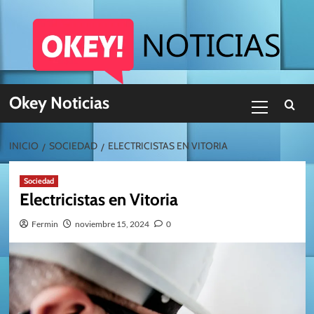
Skip
to
content
Menú
Okey Noticias
primario
INICIO
SOCIEDAD
ELECTRICISTAS EN VITORIA
Sociedad
Electricistas en Vitoria
Fermin
noviembre 15, 2024
0