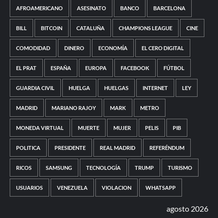
AFROAMERICANO
ASESINATO
BANCO
BARCELONA
BILL
BITCOIN
CATALUÑA
CHAMPIONS LEAGUE
CINE
COMODIDAD
DINERO
ECONOMÍA
EL CERO DIGITAL
EL PRAT
ESPAÑA
EUROPA
FACEBOOK
FÚTBOL
GUARDIA CIVIL
HUELGA
HUELGAS
INTERNET
LEY
MADRID
MARIANO RAJOY
MARK
METRO
MONEDA VIRTUAL
MUERTE
MUJER
PELIS
PIB
POLITICA
PRESIDENTE
REAL MADRID
REFERÉNDUM
RICOS
SAMSUNG
TECNOLOGÍA
TRUMP
TURISMO
USUARIOS
VENEZUELA
VIOLACION
WHATSAPP
agosto 2026