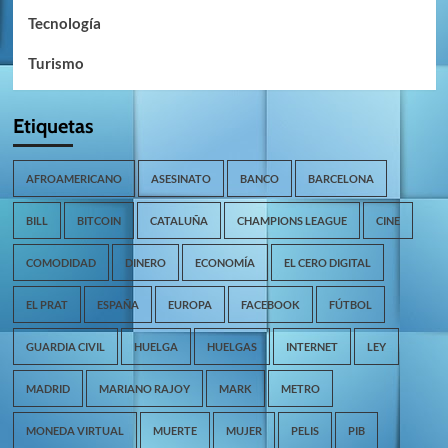
Tecnología
Turismo
Etiquetas
AFROAMERICANO
ASESINATO
BANCO
BARCELONA
BILL
BITCOIN
CATALUÑA
CHAMPIONS LEAGUE
CINE
COMODIDAD
DINERO
ECONOMÍA
EL CERO DIGITAL
EL PRAT
ESPAÑA
EUROPA
FACEBOOK
FÚTBOL
GUARDIA CIVIL
HUELGA
HUELGAS
INTERNET
LEY
MADRID
MARIANO RAJOY
MARK
METRO
MONEDA VIRTUAL
MUERTE
MUJER
PELIS
PIB