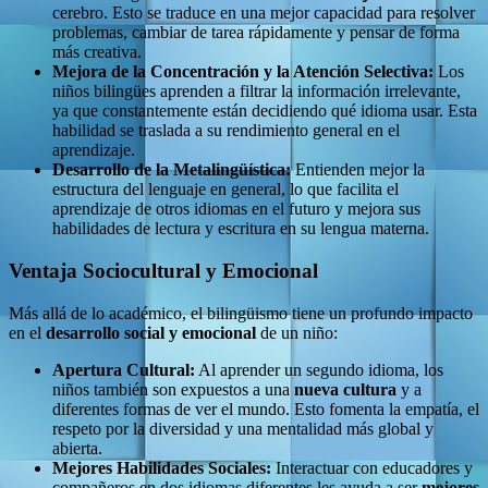
cerebro. Esto se traduce en una mejor capacidad para resolver
problemas, cambiar de tarea rápidamente y pensar de forma
más creativa.
Mejora de la Concentración y la Atención Selectiva:
Los
niños bilingües aprenden a filtrar la información irrelevante,
ya que constantemente están decidiendo qué idioma usar. Esta
habilidad se traslada a su rendimiento general en el
aprendizaje.
Desarrollo de la Metalingüística:
Entienden mejor la
estructura del lenguaje en general, lo que facilita el
aprendizaje de otros idiomas en el futuro y mejora sus
habilidades de lectura y escritura en su lengua materna.
Ventaja Sociocultural y Emocional
Más allá de lo académico, el bilingüismo tiene un profundo impacto
en el
desarrollo social y emocional
de un niño:
Apertura Cultural:
Al aprender un segundo idioma, los
niños también son expuestos a una
nueva cultura
y a
diferentes formas de ver el mundo. Esto fomenta la empatía, el
respeto por la diversidad y una mentalidad más global y
abierta.
Mejores Habilidades Sociales:
Interactuar con educadores y
compañeros en dos idiomas diferentes les ayuda a ser
mejores