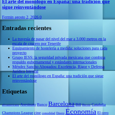
El arte del monólogo en España: una tradición que
sigue reinventándose
Fermin
agosto 2, 2026
0
Entradas recientes
La travesía de pasar del nivel del mar a 3.000 metros en la
escala de crucero por Tenerife
Equipamiento de hostelería a medida: soluciones para cada
proyecto
Grupo IESS: la seguridad privada mexicana que combina
respaldo gubernamental y estándares internacionales
Méndez Sancho Abogados: Excelencia, Rigor y Defensa
Jurídica Integral
El arte del monólogo en España: una tradición que sigue
reinventándose
Etiquetas
Barcelona
Asesinato
Banco
Bill
Cataluña
afroamericano
Bitcoin
Economía
Champions League
cine
El cero
comodidad
Dinero