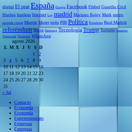
España
El prat
Facebook
digital
Fútbol
Guardia Civil
Europa
madrid
Huelga
huelgas
Internet
Mariano Rajoy
Mark
metro
Ley
Politica
Muerte
Mujer
pelis
PIB
Real Madrid
moneda virtual
Presidente
referéndum
Trump
Tecnología
Ricos
Turismo
Samsung
usuarios
WhatsApp
Venezuela
Violacion
agosto 2026
L
M
X
J
V
S
D
1
2
3
4
5
6
7
8
9
10
11
12
13
14
15
16
17
18
19
20
21
22
23
24
25
26
27
28
29
30
31
« Jul
Contacto
Economía
Economía
Entretenimiento
Empresas
Empresas