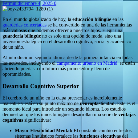
Fermin
diciembre 4, 2025
0
En el mundo globalizado de hoy, la
educación bilingüe
en las
guarderías concertadas
se ha convertido en una de las herramientas
más valiosas que podemos ofrecer a nuestros hijos. Elegir una
guardería bilingüe
no es solo una opción de moda, sino una
inversión estratégica en el desarrollo cognitivo, social y académico
de un niño.
Al introducir un segundo idioma desde la primera infancia en todas
las activades, incluyendo el
campamento urbano en Madrid
, se están
abriendo puertas a un futuro más prometedor y lleno de
oportunidades.
Desarrollo Cognitivo Superior
El cerebro de un niño en la etapa preescolar es increíblemente
maleable y está en su punto máximo de
neuroplasticidad
. Este es el
momento ideal para introducir un segundo idioma. Los estudios
demuestran que los niños bilingües desarrollan una serie de
ventajas
cognitivas
significativas:
Mayor Flexibilidad Mental:
El constante cambio entre dos
sistemas lingüísticos fortalece las
funciones ejecutivas
del