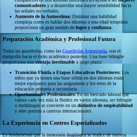
comunicadores
y a desarrollar una mayor sensibilidad hacia
las señales no verbales.
Aumento de la Autoestima:
Dominar una habilidad
compleja como es hablar dos idiomas a una edad temprana
proporciona un gran sentido de
logro y confianza
.
Preparación Académica y Profesional Futura
Todas las guarderías, como las
Guarderías Arganzuela
, son el
trampolín hacia el éxito académico posterior. Una base bilingüe
proporciona una
ventaja inestimable
a largo plazo:
Transición Fluida a Etapas Educativas Posteriores:
Los
niños que ya tienen una base sólida en dos idiomas están
mejor equipados para las asignaturas y los retos de la
educación primaria y secundaria.
Oportunidades Profesionales:
En un mercado laboral que
valora cada vez más la fluidez en varios idiomas, ser bilingüe
o multilingüe se convierte en un
distintivo de empleabilidad
y abre puertas a carreras internacionales.
La Experiencia en Centros Especializados
Es fundamental que la inmersión lingüística se realice de manera