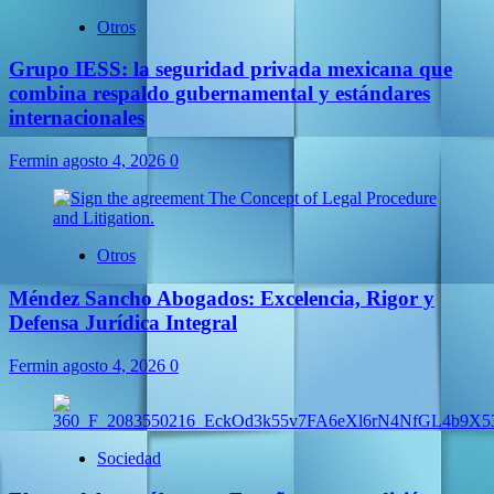
Otros
Grupo IESS: la seguridad privada mexicana que
combina respaldo gubernamental y estándares
internacionales
Fermin
agosto 4, 2026
0
Otros
Méndez Sancho Abogados: Excelencia, Rigor y
Defensa Jurídica Integral
Fermin
agosto 4, 2026
0
Sociedad