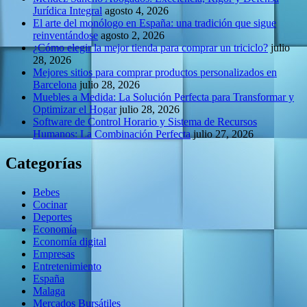
Jurídica Integral
agosto 4, 2026
El arte del monólogo en España: una tradición que sigue
reinventándose
agosto 2, 2026
¿Cómo elegir la mejor tienda para comprar un triciclo?
julio
28, 2026
Mejores sitios para comprar productos personalizados en
Barcelona
julio 28, 2026
Muebles a Medida: La Solución Perfecta para Transformar y
Optimizar el Hogar
julio 28, 2026
Software de Control Horario y Sistema de Recursos
Humanos: La Combinación Perfecta
julio 27, 2026
Categorías
Bebes
Cocinar
Deportes
Economía
Economía digital
Empresas
Entretenimiento
España
Malaga
Mercados Bursátiles