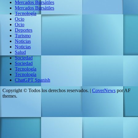
Mercados Bursátiles
Mercados Bursátiles
Tecnología
Ocio
Ocio
Deportes
Turismo
Noticias
Noticias
Salud
Sociedad
Sociedad
Tecnología
Tecnología
ChatGPT Spanish
Copyright © Todos los derechos reservados.
|
CoverNews
por AF
themes.