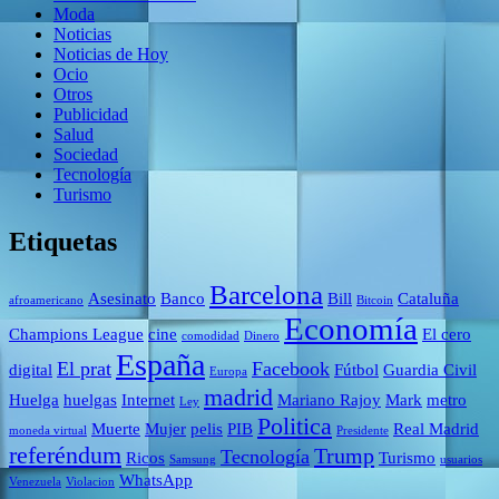
Moda
Noticias
Noticias de Hoy
Ocio
Otros
Publicidad
Salud
Sociedad
Tecnología
Turismo
Etiquetas
Barcelona
Asesinato
Banco
Bill
Cataluña
afroamericano
Bitcoin
Economía
Champions League
cine
El cero
comodidad
Dinero
España
El prat
Facebook
digital
Fútbol
Guardia Civil
Europa
madrid
Huelga
huelgas
Internet
Mariano Rajoy
Mark
metro
Ley
Politica
Muerte
Mujer
pelis
PIB
Real Madrid
moneda virtual
Presidente
referéndum
Trump
Tecnología
Ricos
Turismo
Samsung
usuarios
WhatsApp
Venezuela
Violacion