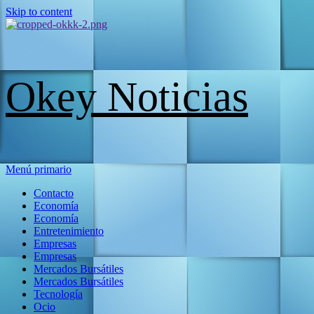
Skip to content
Okey Noticias
Menú primario
Contacto
Economía
Economía
Entretenimiento
Empresas
Empresas
Mercados Bursátiles
Mercados Bursátiles
Tecnología
Ocio