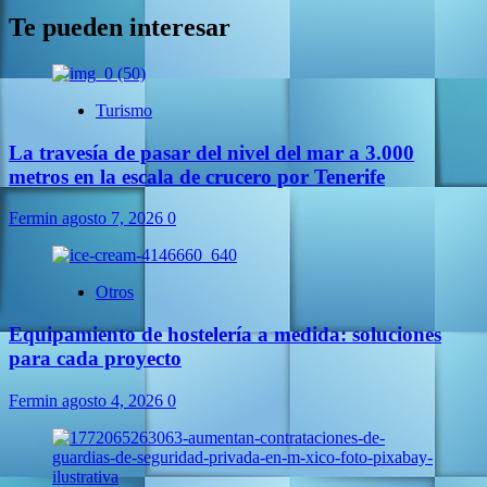
Te pueden interesar
Turismo
La travesía de pasar del nivel del mar a 3.000
metros en la escala de crucero por Tenerife
Fermin
agosto 7, 2026
0
Otros
Equipamiento de hostelería a medida: soluciones
para cada proyecto
Fermin
agosto 4, 2026
0