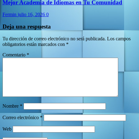
Mejor Academia de Idiomas en Tu Comunidad
Fermin
julio 16, 2026
0
Deja una respuesta
Tu dirección de correo electrónico no será publicada.
Los campos
obligatorios están marcados con
*
Comentario
*
Nombre
*
Correo electrónico
*
Web