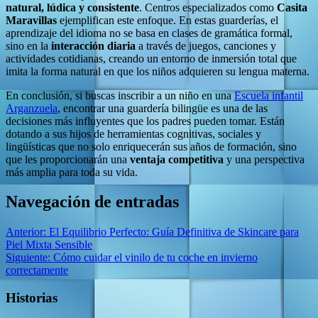
natural, lúdica y consistente
. Centros especializados como
Casita
Maravillas
ejemplifican este enfoque. En estas guarderías, el
aprendizaje del idioma no se basa en clases de gramática formal,
sino en la
interacción diaria
a través de juegos, canciones y
actividades cotidianas, creando un entorno de inmersión total que
imita la forma natural en que los niños adquieren su lengua materna.
En conclusión, si buscas inscribir a un niño en una
Escuela infantil
Arganzuela
, encontrar una guardería bilingüe es una de las
decisiones más influyentes que los padres pueden tomar. Están
dotando a sus hijos de herramientas cognitivas, sociales y
lingüísticas que no solo enriquecerán sus años de formación, sino
que les proporcionarán una
ventaja competitiva
y una perspectiva
más amplia para toda su vida.
Navegación de entradas
Anterior:
El Equilibrio Perfecto: Guía Definitiva de Skincare para
Piel Mixta Sensible
Siguiente:
Cómo cuidar el vinilo de tu coche en invierno
correctamente
Historias