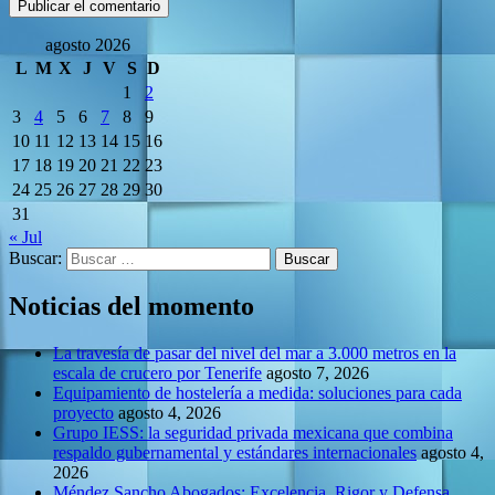
agosto 2026
L
M
X
J
V
S
D
1
2
3
4
5
6
7
8
9
10
11
12
13
14
15
16
17
18
19
20
21
22
23
24
25
26
27
28
29
30
31
« Jul
Buscar:
Noticias del momento
La travesía de pasar del nivel del mar a 3.000 metros en la
escala de crucero por Tenerife
agosto 7, 2026
Equipamiento de hostelería a medida: soluciones para cada
proyecto
agosto 4, 2026
Grupo IESS: la seguridad privada mexicana que combina
respaldo gubernamental y estándares internacionales
agosto 4,
2026
Méndez Sancho Abogados: Excelencia, Rigor y Defensa