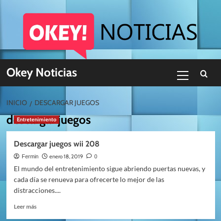
Skip
to
content
Menú
Okey Noticias
primario
INICIO
DESCARGAR JUEGOS
descargar juegos
Entretenimiento
Descargar juegos wii 208
enero 18, 2019
Fermin
0
El mundo del entretenimiento sigue abriendo puertas nuevas, y
cada día se renueva para ofrecerte lo mejor de las
distracciones....
Leer
Leer más
más