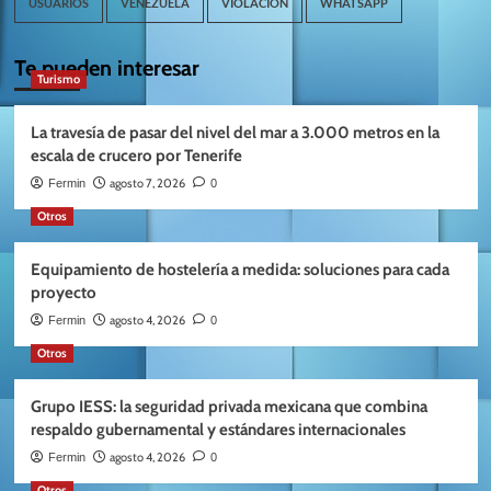
USUARIOS
VENEZUELA
VIOLACION
WHATSAPP
Te pueden interesar
Turismo
La travesía de pasar del nivel del mar a 3.000 metros en la
escala de crucero por Tenerife
agosto 7, 2026
Fermin
0
Otros
Equipamiento de hostelería a medida: soluciones para cada
proyecto
agosto 4, 2026
Fermin
0
Otros
Grupo IESS: la seguridad privada mexicana que combina
respaldo gubernamental y estándares internacionales
agosto 4, 2026
Fermin
0
Otros