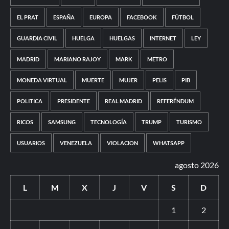
EL PRAT
ESPAÑA
EUROPA
FACEBOOK
FÚTBOL
GUARDIA CIVIL
HUELGA
HUELGAS
INTERNET
LEY
MADRID
MARIANO RAJOY
MARK
METRO
MONEDA VIRTUAL
MUERTE
MUJER
PELIS
PIB
POLITICA
PRESIDENTE
REAL MADRID
REFERÉNDUM
RICOS
SAMSUNG
TECNOLOGÍA
TRUMP
TURISMO
USUARIOS
VENEZUELA
VIOLACION
WHATSAPP
agosto 2026
L
M
X
J
V
S
D
1
2