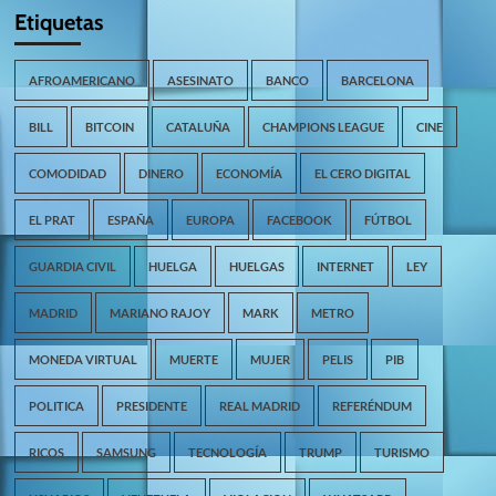
Etiquetas
AFROAMERICANO
ASESINATO
BANCO
BARCELONA
BILL
BITCOIN
CATALUÑA
CHAMPIONS LEAGUE
CINE
COMODIDAD
DINERO
ECONOMÍA
EL CERO DIGITAL
EL PRAT
ESPAÑA
EUROPA
FACEBOOK
FÚTBOL
GUARDIA CIVIL
HUELGA
HUELGAS
INTERNET
LEY
MADRID
MARIANO RAJOY
MARK
METRO
MONEDA VIRTUAL
MUERTE
MUJER
PELIS
PIB
POLITICA
PRESIDENTE
REAL MADRID
REFERÉNDUM
RICOS
SAMSUNG
TECNOLOGÍA
TRUMP
TURISMO