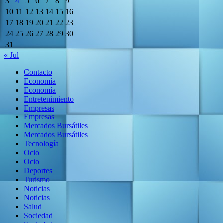
3
4
5
6
7
8
9
10
11
12
13
14
15
16
17
18
19
20
21
22
23
24
25
26
27
28
29
30
31
« Jul
Contacto
Economía
Economía
Entretenimiento
Empresas
Empresas
Mercados Bursátiles
Mercados Bursátiles
Tecnología
Ocio
Ocio
Deportes
Turismo
Noticias
Noticias
Salud
Sociedad