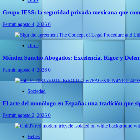
Otros
Grupo IESS: la seguridad privada mexicana que comb
Fermin
agosto 4, 2026
0
Otros
Méndez Sancho Abogados: Excelencia, Rigor y Defens
Fermin
agosto 4, 2026
0
Sociedad
El arte del monólogo en España: una tradición que s
Fermin
agosto 2, 2026
0
Bebes