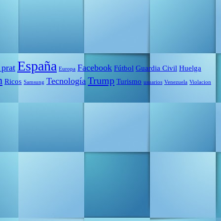
España
 prat
Facebook
Fútbol
Guardia Civil
Huelga
Europa
m
Trump
Tecnología
Ricos
Turismo
Samsung
usuarios
Venezuela
Violacion