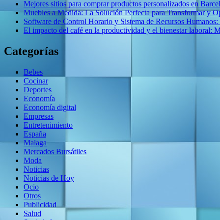
Mejores sitios para comprar productos personalizados en Barce
Muebles a Medida: La Solución Perfecta para Transformar y O
Software de Control Horario y Sistema de Recursos Humanos:
El impacto del café en la productividad y el bienestar laboral: 
Categorías
Bebes
Cocinar
Deportes
Economía
Economía digital
Empresas
Entretenimiento
España
Malaga
Mercados Bursátiles
Moda
Noticias
Noticias de Hoy
Ocio
Otros
Publicidad
Salud