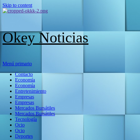
Skip to content
Okey Noticias
Menú primario
Contacto
Economía
Economía
Entretenimiento
Empresas
Empresas
Mercados Bursátiles
Mercados Bursátiles
Tecnología
Ocio
Ocio
Deportes