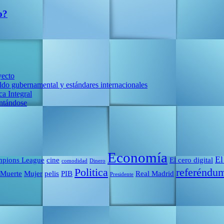
o?
yecto
do gubernamental y estándares internacionales
a Integral
entándose
Economía
El
pions League
cine
El cero digital
comodidad
Dinero
Politica
referéndu
Muerte
Mujer
pelis
PIB
Real Madrid
Presidente