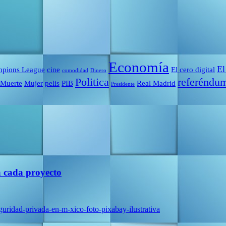
Economía
El
pions League
cine
El cero digital
comodidad
Dinero
Politica
referéndu
Muerte
Mujer
pelis
PIB
Real Madrid
Presidente
a cada proyecto