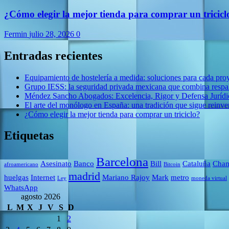
¿Cómo elegir la mejor tienda para comprar un tricicl
Fermin
julio 28, 2026
0
Entradas recientes
Equipamiento de hostelería a medida: soluciones para cada pro
Grupo IESS: la seguridad privada mexicana que combina respal
Méndez Sancho Abogados: Excelencia, Rigor y Defensa Jurídic
El arte del monólogo en España: una tradición que sigue reinv
¿Cómo elegir la mejor tienda para comprar un triciclo?
Etiquetas
Barcelona
Asesinato
Banco
Bill
Cataluña
Cham
afroamericano
Bitcoin
madrid
huelgas
Internet
Mariano Rajoy
Mark
metro
Ley
moneda virtual
WhatsApp
agosto 2026
L
M
X
J
V
S
D
1
2