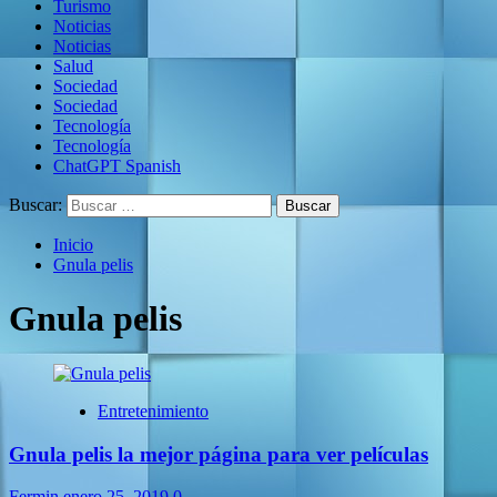
Turismo
Noticias
Noticias
Salud
Sociedad
Sociedad
Tecnología
Tecnología
ChatGPT Spanish
Buscar:
Inicio
Gnula pelis
Gnula pelis
Entretenimiento
Gnula pelis la mejor página para ver películas
Fermin
enero 25, 2019
0