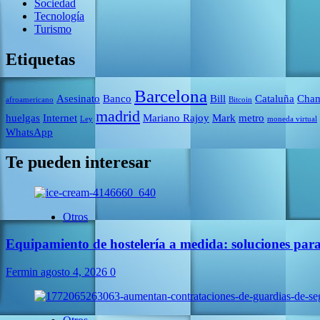
Sociedad
Tecnología
Turismo
Etiquetas
Barcelona
Asesinato
Banco
Bill
Cataluña
Cham
afroamericano
Bitcoin
madrid
huelgas
Internet
Mariano Rajoy
Mark
metro
Ley
moneda virtual
WhatsApp
Te pueden interesar
Otros
Equipamiento de hostelería a medida: soluciones par
Fermin
agosto 4, 2026
0