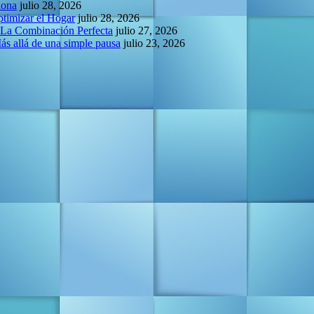
lona
julio 28, 2026
ptimizar el Hogar
julio 28, 2026
 La Combinación Perfecta
julio 27, 2026
Más allá de una simple pausa
julio 23, 2026