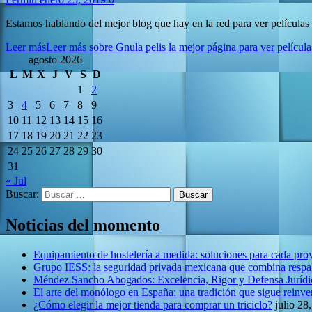
Estamos hablando del mejor blog que hay en la red para ver películas o
Leer más
Leer más sobre Gnula pelis la mejor página para ver película
agosto 2026
L
M
X
J
V
S
D
1
2
3
4
5
6
7
8
9
10
11
12
13
14
15
16
17
18
19
20
21
22
23
24
25
26
27
28
29
30
31
« Jul
Buscar:
Noticias del momento
Equipamiento de hostelería a medida: soluciones para cada pro
Grupo IESS: la seguridad privada mexicana que combina respal
Méndez Sancho Abogados: Excelencia, Rigor y Defensa Jurídic
El arte del monólogo en España: una tradición que sigue reinv
¿Cómo elegir la mejor tienda para comprar un triciclo?
julio 28