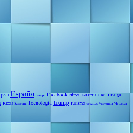
España
 prat
Facebook
Fútbol
Guardia Civil
Huelga
Europa
m
Trump
Tecnología
Ricos
Turismo
Samsung
usuarios
Venezuela
Violacion