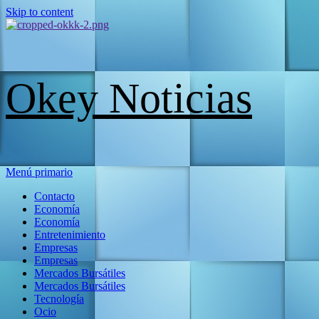
Skip to content
Okey Noticias
Menú primario
Contacto
Economía
Economía
Entretenimiento
Empresas
Empresas
Mercados Bursátiles
Mercados Bursátiles
Tecnología
Ocio