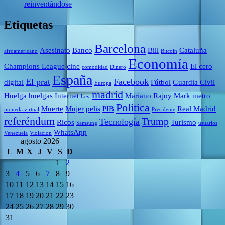
reinventándose
Etiquetas
Barcelona
Asesinato
Banco
Bill
Cataluña
afroamericano
Bitcoin
Economía
Champions League
cine
El cero
comodidad
Dinero
España
El prat
Facebook
digital
Fútbol
Guardia Civil
Europa
madrid
Huelga
huelgas
Internet
Mariano Rajoy
Mark
metro
Ley
Politica
Muerte
Mujer
pelis
PIB
Real Madrid
moneda virtual
Presidente
referéndum
Trump
Tecnología
Ricos
Turismo
Samsung
usuarios
WhatsApp
Venezuela
Violacion
agosto 2026
L
M
X
J
V
S
D
1
2
3
4
5
6
7
8
9
10
11
12
13
14
15
16
17
18
19
20
21
22
23
24
25
26
27
28
29
30
31