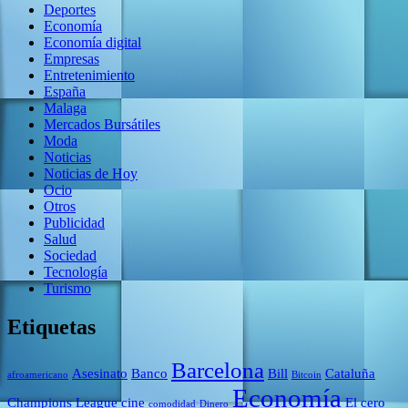
Deportes
Economía
Economía digital
Empresas
Entretenimiento
España
Malaga
Mercados Bursátiles
Moda
Noticias
Noticias de Hoy
Ocio
Otros
Publicidad
Salud
Sociedad
Tecnología
Turismo
Etiquetas
Barcelona
Asesinato
Banco
Bill
Cataluña
afroamericano
Bitcoin
Economía
Champions League
cine
El cero
comodidad
Dinero