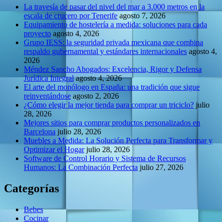
La travesía de pasar del nivel del mar a 3.000 metros en la
escala de crucero por Tenerife
agosto 7, 2026
Equipamiento de hostelería a medida: soluciones para cada
proyecto
agosto 4, 2026
Grupo IESS: la seguridad privada mexicana que combina
respaldo gubernamental y estándares internacionales
agosto 4,
2026
Méndez Sancho Abogados: Excelencia, Rigor y Defensa
Jurídica Integral
agosto 4, 2026
El arte del monólogo en España: una tradición que sigue
reinventándose
agosto 2, 2026
¿Cómo elegir la mejor tienda para comprar un triciclo?
julio
28, 2026
Mejores sitios para comprar productos personalizados en
Barcelona
julio 28, 2026
Muebles a Medida: La Solución Perfecta para Transformar y
Optimizar el Hogar
julio 28, 2026
Software de Control Horario y Sistema de Recursos
Humanos: La Combinación Perfecta
julio 27, 2026
Categorías
Bebes
Cocinar