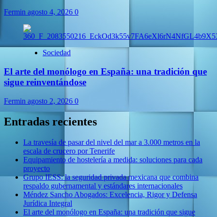
Fermin
agosto 4, 2026
0
Sociedad
El arte del monólogo en España: una tradición que
sigue reinventándose
Fermin
agosto 2, 2026
0
Entradas recientes
La travesía de pasar del nivel del mar a 3.000 metros en la
escala de crucero por Tenerife
Equipamiento de hostelería a medida: soluciones para cada
proyecto
Grupo IESS: la seguridad privada mexicana que combina
respaldo gubernamental y estándares internacionales
Méndez Sancho Abogados: Excelencia, Rigor y Defensa
Jurídica Integral
El arte del monólogo en España: una tradición que sigue