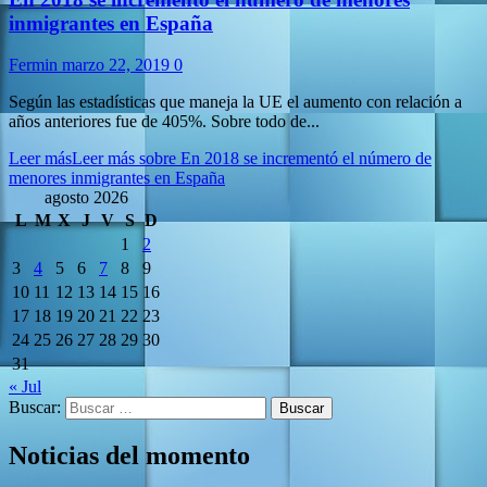
inmigrantes en España
Fermin
marzo 22, 2019
0
Según las estadísticas que maneja la UE el aumento con relación a
años anteriores fue de 405%. Sobre todo de...
Leer más
Leer más sobre En 2018 se incrementó el número de
menores inmigrantes en España
agosto 2026
L
M
X
J
V
S
D
1
2
3
4
5
6
7
8
9
10
11
12
13
14
15
16
17
18
19
20
21
22
23
24
25
26
27
28
29
30
31
« Jul
Buscar:
Noticias del momento