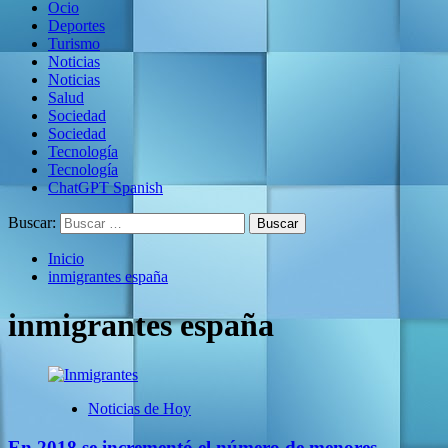
Ocio
Deportes
Turismo
Noticias
Noticias
Salud
Sociedad
Sociedad
Tecnología
Tecnología
ChatGPT Spanish
Buscar:
Inicio
inmigrantes españa
inmigrantes españa
Noticias de Hoy
En 2018 se incrementó el número de menores