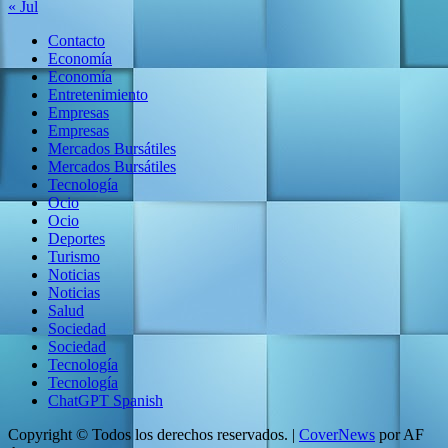
« Jul
Contacto
Economía
Economía
Entretenimiento
Empresas
Empresas
Mercados Bursátiles
Mercados Bursátiles
Tecnología
Ocio
Ocio
Deportes
Turismo
Noticias
Noticias
Salud
Sociedad
Sociedad
Tecnología
Tecnología
ChatGPT Spanish
Copyright © Todos los derechos reservados.
|
CoverNews
por AF