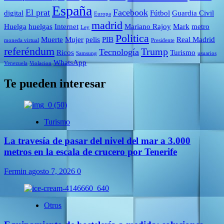
España
El prat
Facebook
digital
Fútbol
Guardia Civil
Europa
madrid
Huelga
huelgas
Internet
Mariano Rajoy
Mark
metro
Ley
Politica
Muerte
Mujer
pelis
PIB
Real Madrid
moneda virtual
Presidente
referéndum
Trump
Tecnología
Ricos
Turismo
Samsung
usuarios
WhatsApp
Venezuela
Violacion
Te pueden interesar
Turismo
La travesía de pasar del nivel del mar a 3.000
metros en la escala de crucero por Tenerife
Fermin
agosto 7, 2026
0
Otros