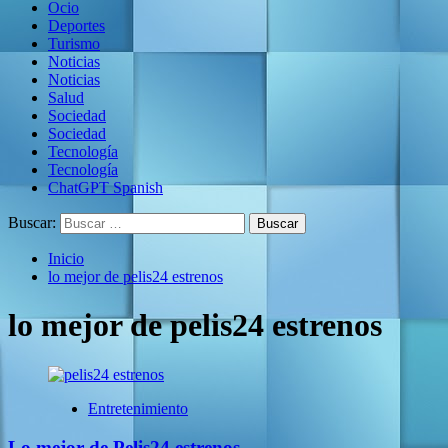
Ocio
Deportes
Turismo
Noticias
Noticias
Salud
Sociedad
Sociedad
Tecnología
Tecnología
ChatGPT Spanish
Buscar:
Inicio
lo mejor de pelis24 estrenos
lo mejor de pelis24 estrenos
Entretenimiento
Lo mejor de Pelis24 estrenos