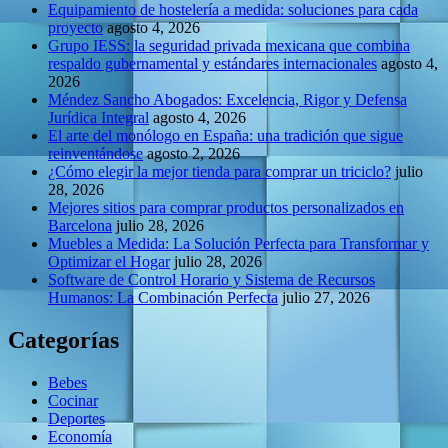
Equipamiento de hostelería a medida: soluciones para cada
proyecto
agosto 4, 2026
Grupo IESS: la seguridad privada mexicana que combina
respaldo gubernamental y estándares internacionales
agosto 4,
2026
Méndez Sancho Abogados: Excelencia, Rigor y Defensa
Jurídica Integral
agosto 4, 2026
El arte del monólogo en España: una tradición que sigue
reinventándose
agosto 2, 2026
¿Cómo elegir la mejor tienda para comprar un triciclo?
julio
28, 2026
Mejores sitios para comprar productos personalizados en
Barcelona
julio 28, 2026
Muebles a Medida: La Solución Perfecta para Transformar y
Optimizar el Hogar
julio 28, 2026
Software de Control Horario y Sistema de Recursos
Humanos: La Combinación Perfecta
julio 27, 2026
Categorías
Bebes
Cocinar
Deportes
Economía