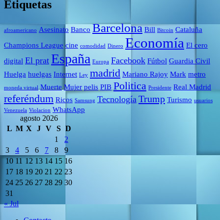
Etiquetas
Barcelona
Asesinato
Banco
Bill
Cataluña
afroamericano
Bitcoin
Economía
Champions League
cine
El cero
comodidad
Dinero
España
El prat
Facebook
digital
Fútbol
Guardia Civil
Europa
madrid
Huelga
huelgas
Internet
Mariano Rajoy
Mark
metro
Ley
Politica
Muerte
Mujer
pelis
PIB
Real Madrid
moneda virtual
Presidente
referéndum
Trump
Tecnología
Ricos
Turismo
Samsung
usuarios
WhatsApp
Venezuela
Violacion
agosto 2026
L
M
X
J
V
S
D
1
2
3
4
5
6
7
8
9
10
11
12
13
14
15
16
17
18
19
20
21
22
23
24
25
26
27
28
29
30
31
« Jul