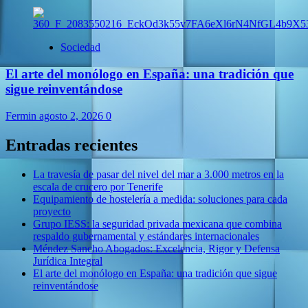
Sociedad
El arte del monólogo en España: una tradición que
sigue reinventándose
Fermin
agosto 2, 2026
0
Entradas recientes
La travesía de pasar del nivel del mar a 3.000 metros en la
escala de crucero por Tenerife
Equipamiento de hostelería a medida: soluciones para cada
proyecto
Grupo IESS: la seguridad privada mexicana que combina
respaldo gubernamental y estándares internacionales
Méndez Sancho Abogados: Excelencia, Rigor y Defensa
Jurídica Integral
El arte del monólogo en España: una tradición que sigue
reinventándose