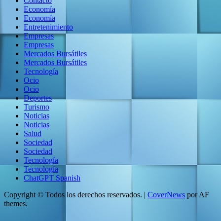
Contacto
Economía
Economía
Entretenimiento
Empresas
Empresas
Mercados Bursátiles
Mercados Bursátiles
Tecnología
Ocio
Ocio
Deportes
Turismo
Noticias
Noticias
Salud
Sociedad
Sociedad
Tecnología
Tecnología
ChatGPT Spanish
Copyright © Todos los derechos reservados.
|
CoverNews
por AF
themes.