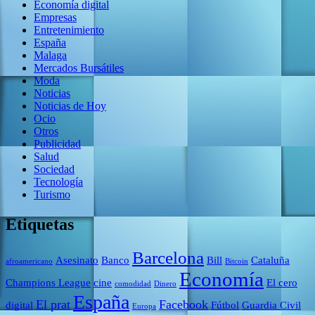
Economía digital
Empresas
Entretenimiento
España
Malaga
Mercados Bursátiles
Moda
Noticias
Noticias de Hoy
Ocio
Otros
Publicidad
Salud
Sociedad
Tecnología
Turismo
Etiquetas
Barcelona
Asesinato
Banco
Bill
Cataluña
afroamericano
Bitcoin
Economía
Champions League
cine
El cero
comodidad
Dinero
España
El prat
Facebook
digital
Fútbol
Guardia Civil
Europa