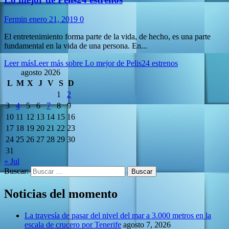
Fermin
enero 21, 2019
0
El entretenimiento forma parte de la vida, de hecho, es una parte
fundamental en la vida de una persona. En...
Leer más
Leer más sobre Lo mejor de Pelis24 estrenos
agosto 2026
L
M
X
J
V
S
D
1
2
3
4
5
6
7
8
9
10
11
12
13
14
15
16
17
18
19
20
21
22
23
24
25
26
27
28
29
30
31
« Jul
Buscar:
Noticias del momento
La travesía de pasar del nivel del mar a 3.000 metros en la
escala de crucero por Tenerife
agosto 7, 2026