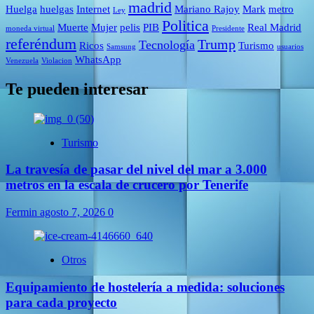
madrid
Huelga
huelgas
Internet
Mariano Rajoy
Mark
metro
Ley
Politica
Muerte
Mujer
pelis
PIB
Real Madrid
moneda virtual
Presidente
referéndum
Trump
Tecnología
Ricos
Turismo
Samsung
usuarios
WhatsApp
Venezuela
Violacion
Te pueden interesar
Turismo
La travesía de pasar del nivel del mar a 3.000
metros en la escala de crucero por Tenerife
Fermin
agosto 7, 2026
0
Otros
Equipamiento de hostelería a medida: soluciones
para cada proyecto