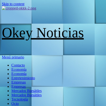
Skip to content
Okey Noticias
Menú primario
Contacto
Economía
Economía
Entretenimiento
Empresas
Empresas
Mercados Bursátiles
Mercados Bursátiles
Tecnología
Ocio