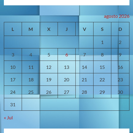
más
sobre
Consejo
agosto 2026
para
elegir
L
M
X
J
V
S
D
su
mejor
1
2
parquet
de
madera
3
4
5
6
7
8
9
costarricense
10
11
12
13
14
15
16
17
18
19
20
21
22
23
24
25
26
27
28
29
30
31
« Jul