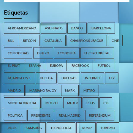
Etiquetas
AFROAMERICANO
ASESINATO
BANCO
BARCELONA
BILL
BITCOIN
CATALUÑA
CHAMPIONS LEAGUE
CINE
COMODIDAD
DINERO
ECONOMÍA
EL CERO DIGITAL
EL PRAT
ESPAÑA
EUROPA
FACEBOOK
FÚTBOL
GUARDIA CIVIL
HUELGA
HUELGAS
INTERNET
LEY
MADRID
MARIANO RAJOY
MARK
METRO
MONEDA VIRTUAL
MUERTE
MUJER
PELIS
PIB
POLITICA
PRESIDENTE
REAL MADRID
REFERÉNDUM
RICOS
SAMSUNG
TECNOLOGÍA
TRUMP
TURISMO