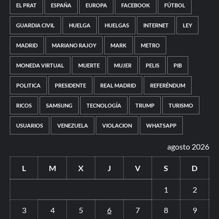
EL PRAT
ESPAÑA
EUROPA
FACEBOOK
FÚTBOL
GUARDIA CIVIL
HUELGA
HUELGAS
INTERNET
LEY
MADRID
MARIANO RAJOY
MARK
METRO
MONEDA VIRTUAL
MUERTE
MUJER
PELIS
PIB
POLITICA
PRESIDENTE
REAL MADRID
REFERÉNDUM
RICOS
SAMSUNG
TECNOLOGÍA
TRUMP
TURISMO
USUARIOS
VENEZUELA
VIOLACION
WHATSAPP
agosto 2026
L
M
X
J
V
S
D
1
2
3
4
5
6
7
8
9