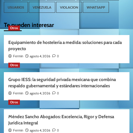
USUARIOS
VENEZUELA
VIOLACION
WHATSAPP
Te pueden interesar
Otros
Equipamiento de hostelería a medida: soluciones para cada
proyecto
agosto 4, 2026
Fermin
0
Otros
Grupo IESS: la seguridad privada mexicana que combina
respaldo gubernamental y estándares internacionales
agosto 4, 2026
Fermin
0
Otros
Méndez Sancho Abogados: Excelencia, Rigor y Defensa
Jurídica Integral
agosto 4, 2026
Fermin
0