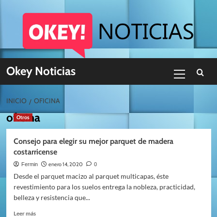
Skip
to
content
Menú
Okey Noticias
primario
INICIO
OFICINA
oficina
Otros
Consejo para elegir su mejor parquet de madera
costarricense
enero 14, 2020
Fermin
0
Desde el parquet macizo al parquet multicapas, éste
revestimiento para los suelos entrega la nobleza, practicidad,
belleza y resistencia que...
Leer
Leer más