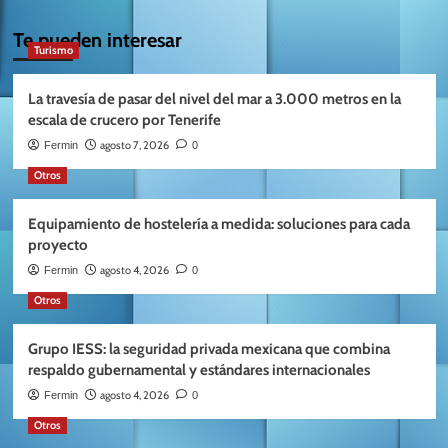
Te pueden interesar
Turismo
La travesía de pasar del nivel del mar a 3.000 metros en la
escala de crucero por Tenerife
agosto 7, 2026
Fermin
0
Otros
Equipamiento de hostelería a medida: soluciones para cada
proyecto
agosto 4, 2026
Fermin
0
Otros
Grupo IESS: la seguridad privada mexicana que combina
respaldo gubernamental y estándares internacionales
agosto 4, 2026
Fermin
0
Otros