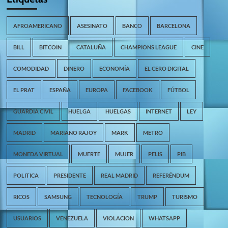
AFROAMERICANO
ASESINATO
BANCO
BARCELONA
BILL
BITCOIN
CATALUÑA
CHAMPIONS LEAGUE
CINE
COMODIDAD
DINERO
ECONOMÍA
EL CERO DIGITAL
EL PRAT
ESPAÑA
EUROPA
FACEBOOK
FÚTBOL
GUARDIA CIVIL
HUELGA
HUELGAS
INTERNET
LEY
MADRID
MARIANO RAJOY
MARK
METRO
MONEDA VIRTUAL
MUERTE
MUJER
PELIS
PIB
POLITICA
PRESIDENTE
REAL MADRID
REFERÉNDUM
RICOS
SAMSUNG
TECNOLOGÍA
TRUMP
TURISMO
USUARIOS
VENEZUELA
VIOLACION
WHATSAPP