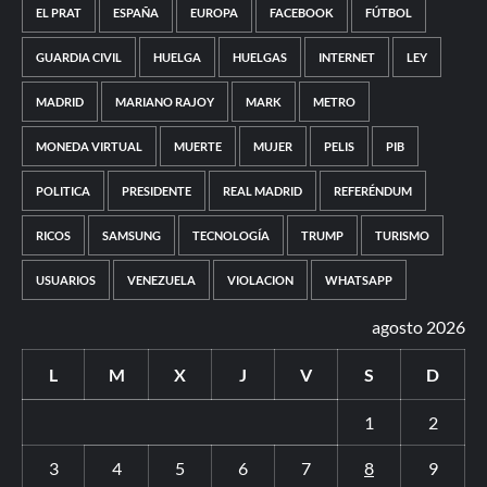
EL PRAT
ESPAÑA
EUROPA
FACEBOOK
FÚTBOL
GUARDIA CIVIL
HUELGA
HUELGAS
INTERNET
LEY
MADRID
MARIANO RAJOY
MARK
METRO
MONEDA VIRTUAL
MUERTE
MUJER
PELIS
PIB
POLITICA
PRESIDENTE
REAL MADRID
REFERÉNDUM
RICOS
SAMSUNG
TECNOLOGÍA
TRUMP
TURISMO
USUARIOS
VENEZUELA
VIOLACION
WHATSAPP
agosto 2026
L
M
X
J
V
S
D
1
2
3
4
5
6
7
8
9