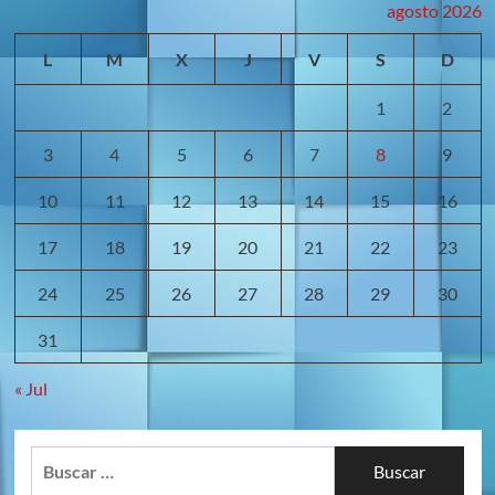
¿Cómo
agosto 2026
lograr
un
L
M
X
J
V
S
D
buen
posicionamiento
1
2
en
google?
3
4
5
6
7
8
9
10
11
12
13
14
15
16
17
18
19
20
21
22
23
24
25
26
27
28
29
30
31
« Jul
Buscar: