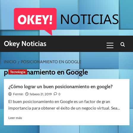
Skip
to
content
Menú
Okey Noticias
primario
INICIO
POSICIONAMIENTO EN GOOGLE
posicionamiento en Google
Tecnología
¿Cómo lograr un buen posicionamiento en google?
febrero 21, 2019
Fermin
0
El buen posicionamiento en Google es un factor de gran
importancia para obtener el éxito de un negocio virtual. Sea...
Leer
Leer más
más
sobre