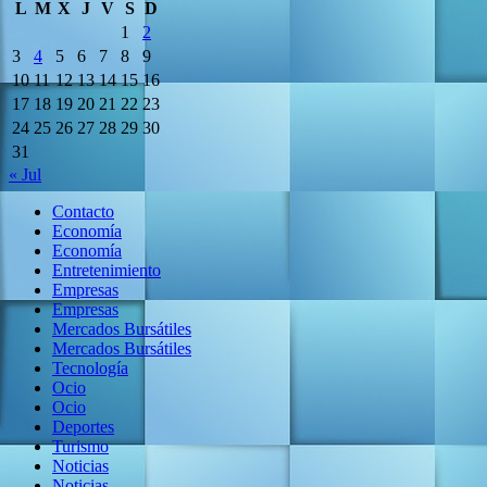
L
M
X
J
V
S
D
1
2
3
4
5
6
7
8
9
10
11
12
13
14
15
16
17
18
19
20
21
22
23
24
25
26
27
28
29
30
31
« Jul
Contacto
Economía
Economía
Entretenimiento
Empresas
Empresas
Mercados Bursátiles
Mercados Bursátiles
Tecnología
Ocio
Ocio
Deportes
Turismo
Noticias
Noticias