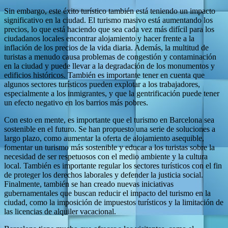
Sin embargo, este éxito turístico también está teniendo un impacto
significativo en la ciudad. El turismo masivo está aumentando los
precios, lo que está haciendo que sea cada vez más difícil para los
ciudadanos locales encontrar alojamiento y hacer frente a la
inflación de los precios de la vida diaria. Además, la multitud de
turistas a menudo causa problemas de congestión y contaminación
en la ciudad y puede llevar a la degradación de los monumentos y
edificios históricos. También es importante tener en cuenta que
algunos sectores turísticos pueden explotar a los trabajadores,
especialmente a los inmigrantes, y que la gentrificación puede tener
un efecto negativo en los barrios más pobres.
Con esto en mente, es importante que el turismo en Barcelona sea
sostenible en el futuro. Se han propuesto una serie de soluciones a
largo plazo, como aumentar la oferta de alojamiento asequible,
fomentar un turismo más sostenible y educar a los turistas sobre la
necesidad de ser respetuosos con el medio ambiente y la cultura
local. También es importante regular los sectores turísticos con el fin
de proteger los derechos laborales y defender la justicia social.
Finalmente, también se han creado nuevas iniciativas
gubernamentales que buscan reducir el impacto del turismo en la
ciudad, como la imposición de impuestos turísticos y la limitación de
las licencias de alquiler vacacional.