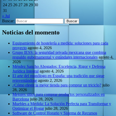
24
25
26
27
28
29
30
31
« Jul
Buscar:
Noticias del momento
Equipamiento de hostelería a medida: soluciones para cada
proyecto
agosto 4, 2026
Grupo IESS: la seguridad privada mexicana que combina
respaldo gubernamental y estándares internacionales
agosto 4,
2026
Méndez Sancho Abogados: Excelencia, Rigor y Defensa
Jurídica Integral
agosto 4, 2026
El arte del monólogo en España: una tradición que sigue
reinventándose
agosto 2, 2026
¿Cómo elegir la mejor tienda para comprar un triciclo?
julio
28, 2026
Mejores sitios para comprar productos personalizados en
Barcelona
julio 28, 2026
Muebles a Medida: La Solución Perfecta para Transformar y
Optimizar el Hogar
julio 28, 2026
Software de Control Horario y Sistema de Recursos