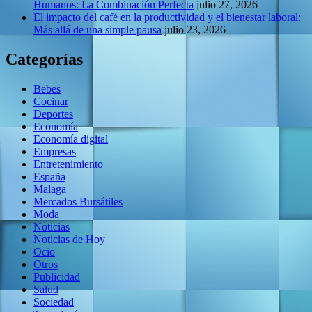
Humanos: La Combinación Perfecta
julio 27, 2026
El impacto del café en la productividad y el bienestar laboral:
Más allá de una simple pausa
julio 23, 2026
Categorías
Bebes
Cocinar
Deportes
Economía
Economía digital
Empresas
Entretenimiento
España
Malaga
Mercados Bursátiles
Moda
Noticias
Noticias de Hoy
Ocio
Otros
Publicidad
Salud
Sociedad