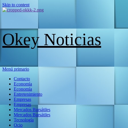
Skip to content
Okey Noticias
Menú primario
Contacto
Economía
Economía
Entretenimiento
Empresas
Empresas
Mercados Bursátiles
Mercados Bursátiles
Tecnología
Ocio