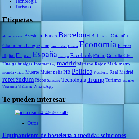
Tecnología
Turismo
Etiquetas
Barcelona
Asesinato
Banco
Bill
Cataluña
afroamericano
Bitcoin
Economía
Champions League
cine
El cero
comodidad
Dinero
España
El prat
Facebook
digital
Fútbol
Guardia Civil
Europa
madrid
Huelga
huelgas
Internet
Mariano Rajoy
Mark
metro
Ley
Politica
Muerte
Mujer
pelis
PIB
Real Madrid
moneda virtual
Presidente
referéndum
Trump
Tecnología
Ricos
Turismo
Samsung
usuarios
WhatsApp
Venezuela
Violacion
Te pueden interesar
Otros
Equipamiento de hostelería a medida: soluciones