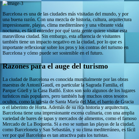
Barcelona es una de las ciudades más visitadas del mundo, y por
una buena razón. Con una mezcla de historia, cultura, arquitectura
impresionante, playas, clima mediterráneo y una vibrante vida
nocturna, es fácil entender por qué tanta gente quiere visitar esta
maravillosa ciudad. Sin embargo, esta afluencia de visitantes
también tiene un impacto negativo en la ciudad, por lo que es
importante reflexionar sobre los pros y los contras del turismo en
Barcelona y cómo puede ser sostenible en el futuro.
Razones para el auge del turismo
La ciudad de Barcelona es conocida mundialmente por las obras
maestras de Antoni Gaudí, en particular la Sagrada Familia, el
Parque Güell y la Casa Batlló. Estos son solo algunos de los lugares
turísticos más populares, pero también hay muchos otros tesoros
ocultos, como la iglesia de Santa María del Mar, el barrio de Gracia
o el laberinto de Horta. Además de su rica historia y arquitectura,
Barcelona tiene una impresionante escena culinaria, con una amplia
variedad de bares de tapas y mercados de alimentos, como el famoso
Mercado de La Boqueria. Si a eso se suman las playas de la ciudad,
como Barceloneta y San Sebastián, y su clima mediterráneo, es fácil
ver por qué Barcelona es tan atractiva para los turistas.