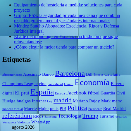
Equipamiento de hostelería a medida: soluciones para cada
proyecto
Grupo IESS: la seguridad privada mexicana que combina
respaldo gubernamental y estándares internacionales
Méndez Sancho Abogados: Excelencia, Rigor y Defensa
Jurídica Integral
El arte del monólogo en España: una tradición que sigue
reinventándose
¿Cómo elegir la mejor tienda para comprar un triciclo?
Etiquetas
Barcelona
Asesinato
Banco
Bill
Cataluña
afroamericano
Bitcoin
Economía
Champions League
cine
El cero
comodidad
Dinero
España
El prat
Facebook
digital
Fútbol
Guardia Civil
Europa
madrid
Huelga
huelgas
Internet
Mariano Rajoy
Mark
metro
Ley
Politica
Muerte
Mujer
pelis
PIB
Real Madrid
moneda virtual
Presidente
referéndum
Trump
Tecnología
Ricos
Turismo
Samsung
usuarios
WhatsApp
Venezuela
Violacion
agosto 2026