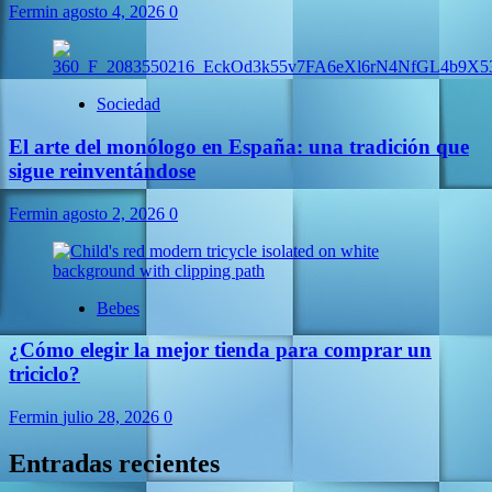
Fermin
agosto 4, 2026
0
Sociedad
El arte del monólogo en España: una tradición que
sigue reinventándose
Fermin
agosto 2, 2026
0
Bebes
¿Cómo elegir la mejor tienda para comprar un
triciclo?
Fermin
julio 28, 2026
0
Entradas recientes