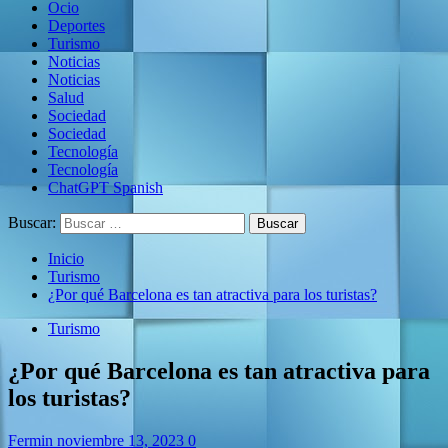
Ocio
Deportes
Turismo
Noticias
Noticias
Salud
Sociedad
Sociedad
Tecnología
Tecnología
ChatGPT Spanish
Buscar:
Inicio
Turismo
¿Por qué Barcelona es tan atractiva para los turistas?
Turismo
¿Por qué Barcelona es tan atractiva para
los turistas?
Fermin
noviembre 13, 2023
0