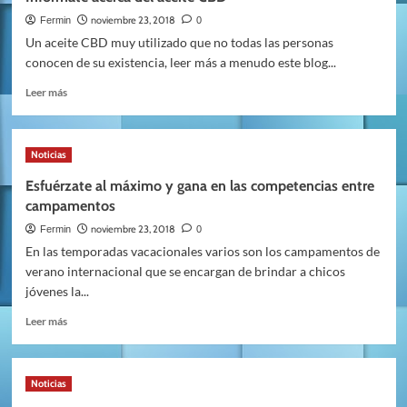
por
salud
los
noviembre 23, 2018
Fermin
0
que
Un aceite CBD muy utilizado que no todas las personas
el
conocen de su existencia, leer más a menudo este blog...
pago
contactless
Leer
Leer más
se
más
está
sobre
extendiendo
Infórmate
Noticias
por
acerca
toda
del
Esfuérzate al máximo y gana en las competencias entre
Europa
aceite
campamentos
CBD
noviembre 23, 2018
Fermin
0
En las temporadas vacacionales varios son los campamentos de
verano internacional que se encargan de brindar a chicos
jóvenes la...
Leer
Leer más
más
sobre
Esfuérzate
Noticias
al
máximo