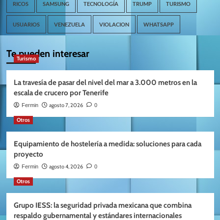
RICOS
SAMSUNG
TECNOLOGÍA
TRUMP
TURISMO
USUARIOS
VENEZUELA
VIOLACION
WHATSAPP
Te pueden interesar
Turismo
La travesía de pasar del nivel del mar a 3.000 metros en la
escala de crucero por Tenerife
agosto 7, 2026
Fermin
0
Otros
Equipamiento de hostelería a medida: soluciones para cada
proyecto
agosto 4, 2026
Fermin
0
Otros
Grupo IESS: la seguridad privada mexicana que combina
respaldo gubernamental y estándares internacionales