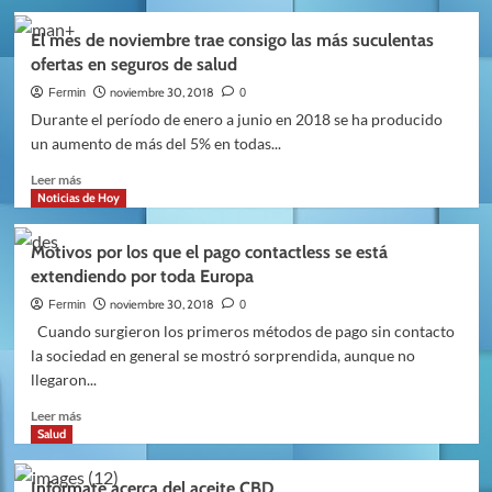
sobre
La
El mes de noviembre trae consigo las más suculentas
solución
ofertas en seguros de salud
financiera
a
noviembre 30, 2018
Fermin
0
las
Durante el período de enero a junio en 2018 se ha producido
personas
un aumento de más del 5% en todas...
inscritas
en
Leer
Leer más
una
más
Noticias de Hoy
lista
sobre
de
El
Motivos por los que el pago contactless se está
morosos
mes
extendiendo por toda Europa
de
noviembre
noviembre 30, 2018
Fermin
0
trae
Cuando surgieron los primeros métodos de pago sin contacto
consigo
la sociedad en general se mostró sorprendida, aunque no
las
llegaron...
más
suculentas
Leer
Leer más
ofertas
más
Salud
en
sobre
seguros
Motivos
Infórmate acerca del aceite CBD
de