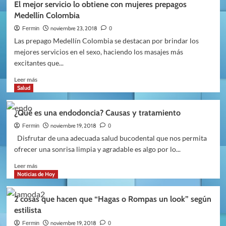
El mejor servicio lo obtiene con mujeres prepagos
y
Medellín Colombia
gana
en
noviembre 23, 2018
Fermin
0
las
Las prepago Medellín Colombia se destacan por brindar los
competencias
mejores servicios en el sexo, haciendo los masajes más
entre
excitantes que...
campamentos
Leer
Leer más
más
Salud
sobre
El
¿Qué es una endodoncia? Causas y tratamiento
mejor
servicio
noviembre 19, 2018
Fermin
0
lo
Disfrutar de una adecuada salud bucodental que nos permita
obtiene
ofrecer una sonrisa limpia y agradable es algo por lo...
con
mujeres
Leer
Leer más
prepagos
más
Noticias de Hoy
Medellín
sobre
Colombia
¿Qué
2 cosas que hacen que “Hagas o Rompas un look” según
es
estilista
una
endodoncia?
noviembre 19, 2018
Fermin
0