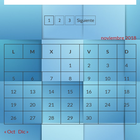
con
más
Impermeabilizaciones
sobre
Barcelona
Noticias
Navegación
y
1
2
3
Siguiente
sucesos
de
de
noviembre 2018
Málaga
entradas
capital
L
M
X
J
V
S
D
1
2
3
4
5
6
7
8
9
10
11
12
13
14
15
16
17
18
19
20
21
22
23
24
25
26
27
28
29
30
« Oct
Dic »