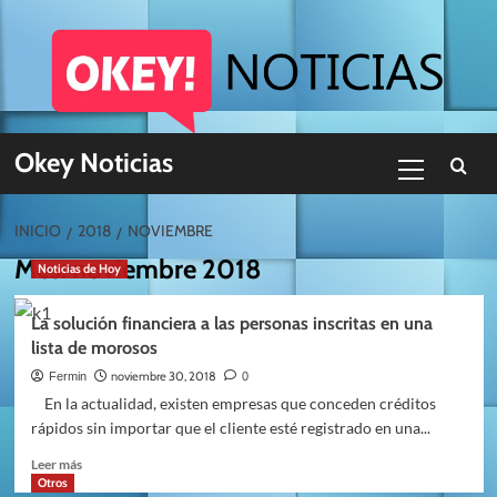
Skip
to
content
Menú
Okey Noticias
primario
INICIO
2018
NOVIEMBRE
Mes:
noviembre 2018
Noticias de Hoy
La solución financiera a las personas inscritas en una
lista de morosos
noviembre 30, 2018
Fermin
0
En la actualidad, existen empresas que conceden créditos
rápidos sin importar que el cliente esté registrado en una...
Leer
Leer más
más
Otros