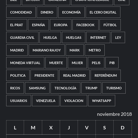
COMODIDAD
DINERO
ECONOMÍA
EL CERO DIGITAL
EL PRAT
ESPAÑA
EUROPA
FACEBOOK
FÚTBOL
GUARDIA CIVIL
HUELGA
HUELGAS
INTERNET
LEY
MADRID
MARIANO RAJOY
MARK
METRO
MONEDA VIRTUAL
MUERTE
MUJER
PELIS
PIB
POLITICA
PRESIDENTE
REAL MADRID
REFERÉNDUM
RICOS
SAMSUNG
TECNOLOGÍA
TRUMP
TURISMO
USUARIOS
VENEZUELA
VIOLACION
WHATSAPP
noviembre 2018
L
M
X
J
V
S
D