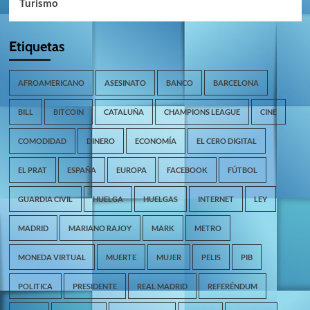
Turismo
Etiquetas
AFROAMERICANO
ASESINATO
BANCO
BARCELONA
BILL
BITCOIN
CATALUÑA
CHAMPIONS LEAGUE
CINE
COMODIDAD
DINERO
ECONOMÍA
EL CERO DIGITAL
EL PRAT
ESPAÑA
EUROPA
FACEBOOK
FÚTBOL
GUARDIA CIVIL
HUELGA
HUELGAS
INTERNET
LEY
MADRID
MARIANO RAJOY
MARK
METRO
MONEDA VIRTUAL
MUERTE
MUJER
PELIS
PIB
POLITICA
PRESIDENTE
REAL MADRID
REFERÉNDUM