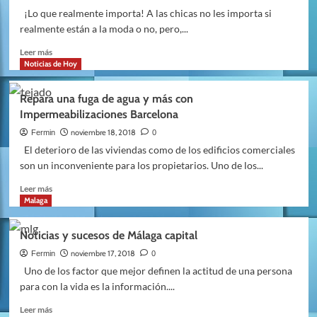
Causas
¡Lo que realmente importa! A las chicas no les importa si
y
realmente están a la moda o no, pero,...
tratamiento
Leer
Leer más
más
Noticias de Hoy
sobre
2
Repara una fuga de agua y más con
cosas
Impermeabilizaciones Barcelona
que
hacen
noviembre 18, 2018
Fermin
0
que
El deterioro de las viviendas como de los edificios comerciales
“Hagas
son un inconveniente para los propietarios. Uno de los...
o
Rompas
Leer
Leer más
un
más
Malaga
look”
sobre
según
Repara
Noticias y sucesos de Málaga capital
estilista
una
fuga
noviembre 17, 2018
Fermin
0
de
Uno de los factor que mejor definen la actitud de una persona
agua
para con la vida es la información....
y
más
Leer
Leer más