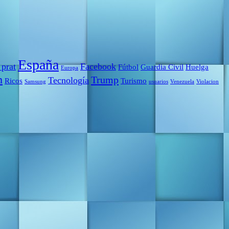
España
 prat
Facebook
Fútbol
Guardia Civil
Huelga
Europa
m
Trump
Tecnología
Ricos
Turismo
Samsung
usuarios
Venezuela
Violacion