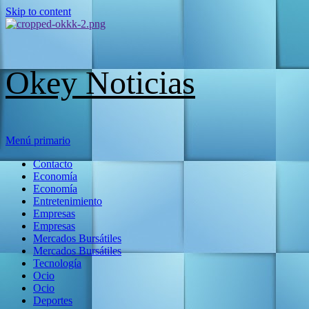
Skip to content
Okey Noticias
Menú primario
Contacto
Economía
Economía
Entretenimiento
Empresas
Empresas
Mercados Bursátiles
Mercados Bursátiles
Tecnología
Ocio
Ocio
Deportes