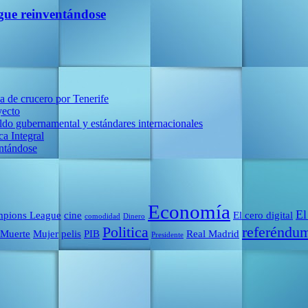
igue reinventándose
la de crucero por Tenerife
yecto
do gubernamental y estándares internacionales
a Integral
entándose
Economía
El
pions League
cine
El cero digital
comodidad
Dinero
Politica
referéndu
Muerte
Mujer
pelis
PIB
Real Madrid
Presidente