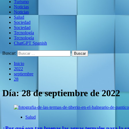
Turismo
Noticias
Noticias
Salud
Sociedad
Sociedad
Tecnología
Tecnología
ChatGPT Spanish
Buscar:
Inicio
2022
septiembre
28
Día:
28 de septiembre de 2022
Salud
¿Por qué son tan buenas las aguas termales para la s