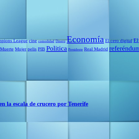
Economía
El
pions League
cine
El cero digital
comodidad
Dinero
Politica
referéndu
Muerte
Mujer
pelis
PIB
Real Madrid
Presidente
en la escala de crucero por Tenerife