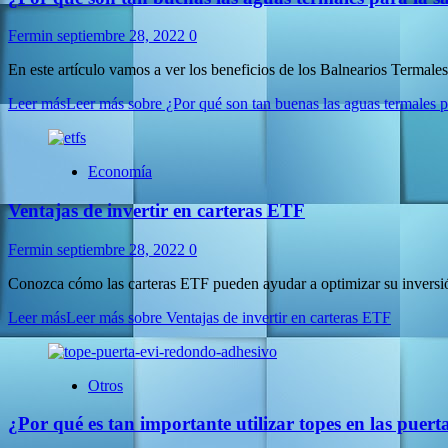
Fermin
septiembre 28, 2022
0
En este artículo vamos a ver los beneficios de los Balnearios Termales
Leer más
Leer más sobre ¿Por qué son tan buenas las aguas termales p
Economía
Ventajas de invertir en carteras ETF
Fermin
septiembre 28, 2022
0
Conozca cómo las carteras ETF pueden ayudar a optimizar su inversión
Leer más
Leer más sobre Ventajas de invertir en carteras ETF
Otros
¿Por qué es tan importante utilizar topes en las puert