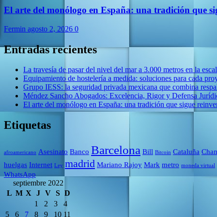
El arte del monólogo en España: una tradición que s
Fermin
agosto 2, 2026
0
Entradas recientes
La travesía de pasar del nivel del mar a 3.000 metros en la esca
Equipamiento de hostelería a medida: soluciones para cada pro
Grupo IESS: la seguridad privada mexicana que combina respal
Méndez Sancho Abogados: Excelencia, Rigor y Defensa Jurídic
El arte del monólogo en España: una tradición que sigue reinv
Etiquetas
Barcelona
Asesinato
Banco
Bill
Cataluña
Cham
afroamericano
Bitcoin
madrid
huelgas
Internet
Mariano Rajoy
Mark
metro
Ley
moneda virtual
WhatsApp
septiembre 2022
L
M
X
J
V
S
D
1
2
3
4
5
6
7
8
9
10
11