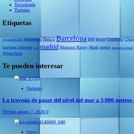
Tecnología
Turismo
Etiquetas
Barcelona
Asesinato
Banco
Bill
Cataluña
Cham
afroamericano
Bitcoin
madrid
huelgas
Internet
Mariano Rajoy
Mark
metro
Ley
moneda virtual
WhatsApp
Te pueden interesar
Turismo
La travesía de pasar del nivel del mar a 3.000 metros 
Fermin
agosto 7, 2026
0
Otros