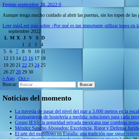
Fermin
septiembre 28, 2022
0
Aunque tenga mucho cuidado al abrir las puertas, sin los topes de las p
Leer más
Leer más sobre ¿Por qué es tan importante utilizar topes en l
septiembre 2022
L
M
X
J
V
S
D
1
2
3
4
5
6
7
8
9
10
11
12
13
14
15
16
17
18
19
20
21
22
23
24
25
26
27
28
29
30
« Ago
Oct »
Buscar:
Noticias del momento
La travesía de pasar del nivel del mar a 3.000 metros en la esca
Equipamiento de hostelería a medida: soluciones para cada pro
Grupo IESS: la seguridad privada mexicana que combina respal
Méndez Sancho Abogados: Excelencia, Rigor y Defensa Jurídic
El arte del monólogo en España: una tradición que sigue reinv