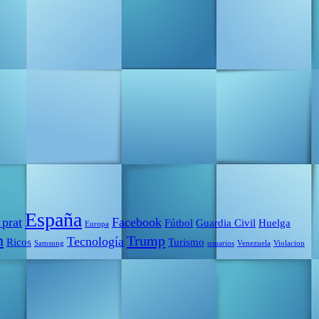
España
 prat
Facebook
Fútbol
Guardia Civil
Huelga
Europa
m
Trump
Tecnología
Ricos
Turismo
Samsung
usuarios
Venezuela
Violacion