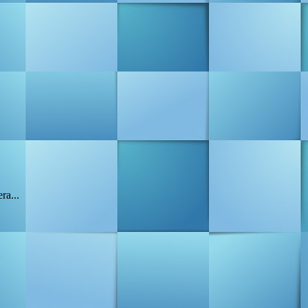
ra...