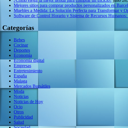
¿Cómo elegir la mejor tienda para comprar un triciclo?
julio 28
Mejores sitios para comprar productos personalizados en Barce
Muebles a Medida: La Solución Perfecta para Transformar y O
Software de Control Horario y Sistema de Recursos Humanos:
Categorías
Bebes
Cocinar
Deportes
Economía
Economía digital
Empresas
Entretenimiento
España
Malaga
Mercados Bursátiles
Moda
Noticias
Noticias de Hoy
Ocio
Otros
Publicidad
Salud
Sociedad