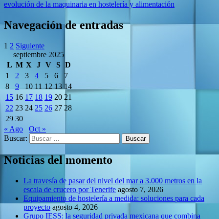
evolución de la maquinaria en hostelería y alimentación
Navegación de entradas
1
2
Siguiente
septiembre 2025
L
M
X
J
V
S
D
1
2
3
4
5
6
7
8
9
10
11
12
13
14
15
16
17
18
19
20
21
22
23
24
25
26
27
28
29
30
« Ago
Oct »
Buscar:
Noticias del momento
La travesía de pasar del nivel del mar a 3.000 metros en la
escala de crucero por Tenerife
agosto 7, 2026
Equipamiento de hostelería a medida: soluciones para cada
proyecto
agosto 4, 2026
Grupo IESS: la seguridad privada mexicana que combina