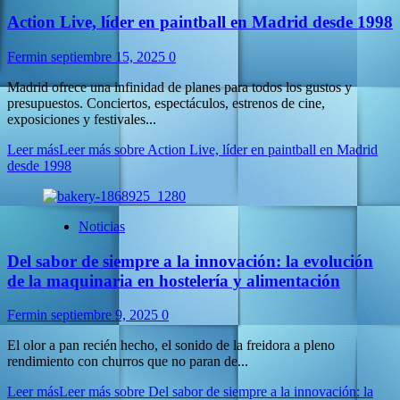
Action Live, líder en paintball en Madrid desde 1998
Fermin
septiembre 15, 2025
0
Madrid ofrece una infinidad de planes para todos los gustos y
presupuestos. Conciertos, espectáculos, estrenos de cine,
exposiciones y festivales...
Leer más
Leer más sobre Action Live, líder en paintball en Madrid
desde 1998
Noticias
Del sabor de siempre a la innovación: la evolución
de la maquinaria en hostelería y alimentación
Fermin
septiembre 9, 2025
0
El olor a pan recién hecho, el sonido de la freidora a pleno
rendimiento con churros que no paran de...
Leer más
Leer más sobre Del sabor de siempre a la innovación: la