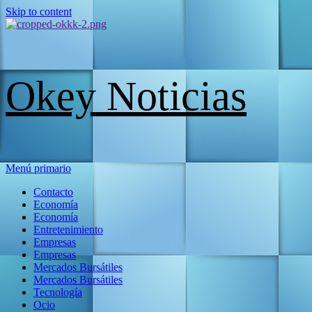
Skip to content
Okey Noticias
Menú primario
Contacto
Economía
Economía
Entretenimiento
Empresas
Empresas
Mercados Bursátiles
Mercados Bursátiles
Tecnología
Ocio