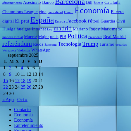
Barcelona
Asesinato
Banco
Bill
Cataluña
afroamericano
Bitcoin
Economía
Champions League
cine
El cero
comodidad
Dinero
España
El prat
Facebook
digital
Fútbol
Guardia Civil
Europa
madrid
Huelga
huelgas
Internet
Mariano Rajoy
Mark
metro
Ley
Politica
Muerte
Mujer
pelis
PIB
Real Madrid
moneda virtual
Presidente
referéndum
Trump
Tecnología
Ricos
Turismo
Samsung
usuarios
WhatsApp
Venezuela
Violacion
septiembre 2025
L
M
X
J
V
S
D
1
2
3
4
5
6
7
8
9
10
11
12
13
14
15
16
17
18
19
20
21
22
23
24
25
26
27
28
29
30
« Ago
Oct »
Contacto
Economía
Economía
Entretenimiento
Empresas