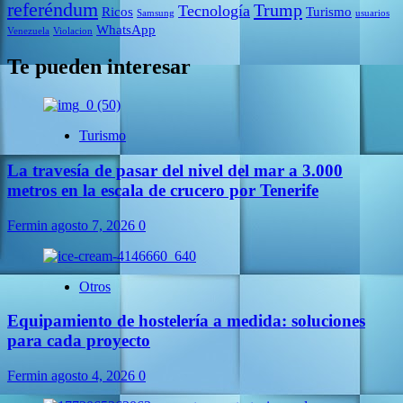
referéndum
Trump
Tecnología
Ricos
Turismo
Samsung
usuarios
WhatsApp
Venezuela
Violacion
Te pueden interesar
Turismo
La travesía de pasar del nivel del mar a 3.000
metros en la escala de crucero por Tenerife
Fermin
agosto 7, 2026
0
Otros
Equipamiento de hostelería a medida: soluciones
para cada proyecto
Fermin
agosto 4, 2026
0