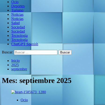
Ocio
Deportes
Turismo
Noticias
Noticias
Salud
Sociedad
Sociedad
Tecnología
Tecnología
ChatGPT Spanish
Buscar:
Inicio
2025
septiembre
Mes:
septiembre 2025
Ocio