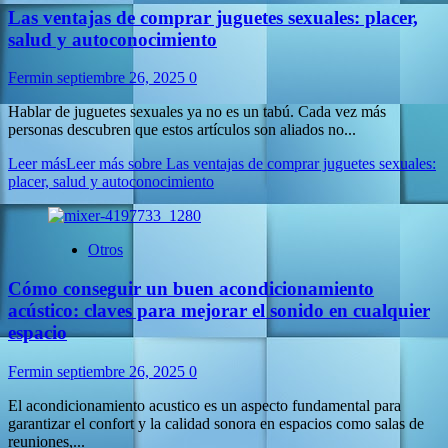
Las ventajas de comprar juguetes sexuales: placer,
salud y autoconocimiento
Fermin
septiembre 26, 2025
0
Hablar de juguetes sexuales ya no es un tabú. Cada vez más
personas descubren que estos artículos son aliados no...
Leer más
Leer más sobre Las ventajas de comprar juguetes sexuales:
placer, salud y autoconocimiento
Otros
Cómo conseguir un buen acondicionamiento
acústico: claves para mejorar el sonido en cualquier
espacio
Fermin
septiembre 26, 2025
0
El acondicionamiento acustico es un aspecto fundamental para
garantizar el confort y la calidad sonora en espacios como salas de
reuniones,...