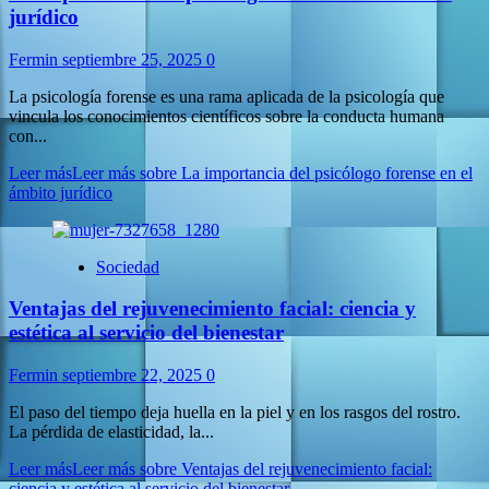
jurídico
Fermin
septiembre 25, 2025
0
La psicología forense es una rama aplicada de la psicología que
vincula los conocimientos científicos sobre la conducta humana
con...
Leer más
Leer más sobre La importancia del psicólogo forense en el
ámbito jurídico
Sociedad
Ventajas del rejuvenecimiento facial: ciencia y
estética al servicio del bienestar
Fermin
septiembre 22, 2025
0
El paso del tiempo deja huella en la piel y en los rasgos del rostro.
La pérdida de elasticidad, la...
Leer más
Leer más sobre Ventajas del rejuvenecimiento facial:
ciencia y estética al servicio del bienestar