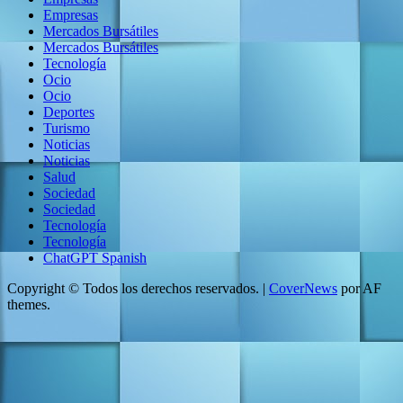
Empresas
Mercados Bursátiles
Mercados Bursátiles
Tecnología
Ocio
Ocio
Deportes
Turismo
Noticias
Noticias
Salud
Sociedad
Sociedad
Tecnología
Tecnología
ChatGPT Spanish
Copyright © Todos los derechos reservados.
|
CoverNews
por AF
themes.