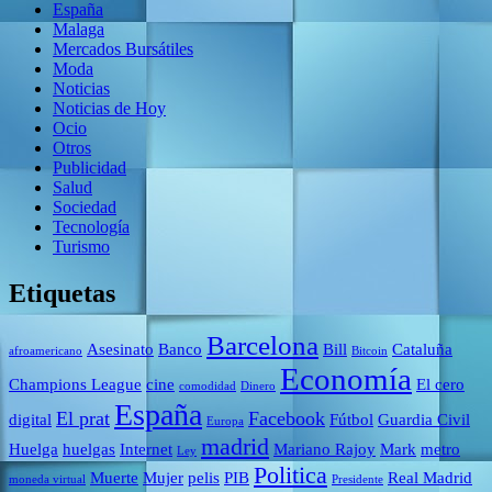
España
Malaga
Mercados Bursátiles
Moda
Noticias
Noticias de Hoy
Ocio
Otros
Publicidad
Salud
Sociedad
Tecnología
Turismo
Etiquetas
Barcelona
Asesinato
Banco
Bill
Cataluña
afroamericano
Bitcoin
Economía
Champions League
cine
El cero
comodidad
Dinero
España
El prat
Facebook
digital
Fútbol
Guardia Civil
Europa
madrid
Huelga
huelgas
Internet
Mariano Rajoy
Mark
metro
Ley
Politica
Muerte
Mujer
pelis
PIB
Real Madrid
moneda virtual
Presidente