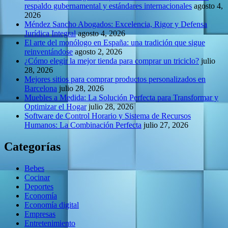
respaldo gubernamental y estándares internacionales
agosto 4,
2026
Méndez Sancho Abogados: Excelencia, Rigor y Defensa
Jurídica Integral
agosto 4, 2026
El arte del monólogo en España: una tradición que sigue
reinventándose
agosto 2, 2026
¿Cómo elegir la mejor tienda para comprar un triciclo?
julio
28, 2026
Mejores sitios para comprar productos personalizados en
Barcelona
julio 28, 2026
Muebles a Medida: La Solución Perfecta para Transformar y
Optimizar el Hogar
julio 28, 2026
Software de Control Horario y Sistema de Recursos
Humanos: La Combinación Perfecta
julio 27, 2026
Categorías
Bebes
Cocinar
Deportes
Economía
Economía digital
Empresas
Entretenimiento