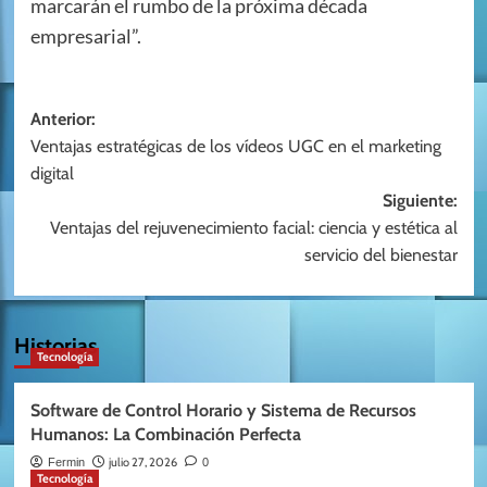
marcarán el rumbo de la próxima década
empresarial”.
Navegación
Anterior:
Ventajas estratégicas de los vídeos UGC en el marketing
de
digital
entradas
Siguiente:
Ventajas del rejuvenecimiento facial: ciencia y estética al
servicio del bienestar
Historias
Tecnología
Software de Control Horario y Sistema de Recursos
Humanos: La Combinación Perfecta
julio 27, 2026
Fermin
0
Tecnología