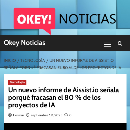
Skip
to
content
Menú
Okey Noticias
primario
INICIO
TECNOLOGÍA
UN NUEVO INFORME DE AISSIST.IO
SEÑALA PORQUÉ FRACASAN EL 80 % DE LOS PROYECTOS DE IA
Tecnología
Un nuevo informe de Aissist.io señala
porqué fracasan el 80 % de los
proyectos de IA
Fermin
septiembre 19, 2025
0