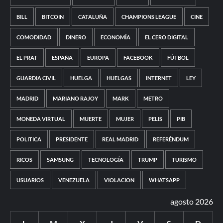
BILL
BITCOIN
CATALUÑA
CHAMPIONS LEAGUE
CINE
COMODIDAD
DINERO
ECONOMÍA
EL CERO DIGITAL
EL PRAT
ESPAÑA
EUROPA
FACEBOOK
FÚTBOL
GUARDIA CIVIL
HUELGA
HUELGAS
INTERNET
LEY
MADRID
MARIANO RAJOY
MARK
METRO
MONEDA VIRTUAL
MUERTE
MUJER
PELIS
PIB
POLITICA
PRESIDENTE
REAL MADRID
REFERÉNDUM
RICOS
SAMSUNG
TECNOLOGÍA
TRUMP
TURISMO
USUARIOS
VENEZUELA
VIOLACION
WHATSAPP
agosto 2026