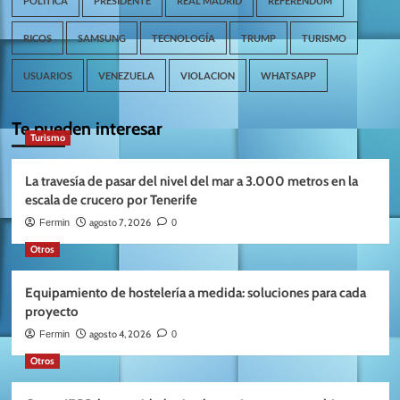
POLITICA
PRESIDENTE
REAL MADRID
REFERÉNDUM
RICOS
SAMSUNG
TECNOLOGÍA
TRUMP
TURISMO
USUARIOS
VENEZUELA
VIOLACION
WHATSAPP
Te pueden interesar
Turismo
La travesía de pasar del nivel del mar a 3.000 metros en la
escala de crucero por Tenerife
agosto 7, 2026
Fermin
0
Otros
Equipamiento de hostelería a medida: soluciones para cada
proyecto
agosto 4, 2026
Fermin
0
Otros