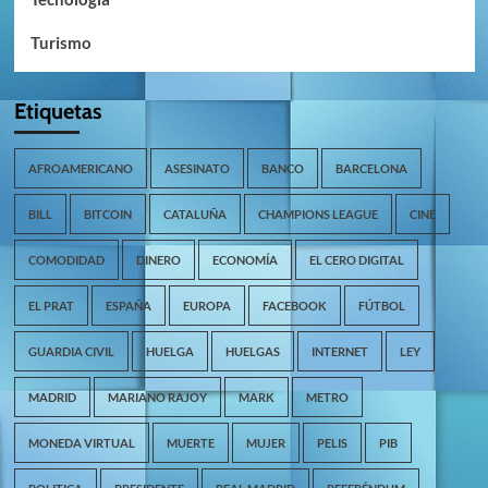
Turismo
Etiquetas
AFROAMERICANO
ASESINATO
BANCO
BARCELONA
BILL
BITCOIN
CATALUÑA
CHAMPIONS LEAGUE
CINE
COMODIDAD
DINERO
ECONOMÍA
EL CERO DIGITAL
EL PRAT
ESPAÑA
EUROPA
FACEBOOK
FÚTBOL
GUARDIA CIVIL
HUELGA
HUELGAS
INTERNET
LEY
MADRID
MARIANO RAJOY
MARK
METRO
MONEDA VIRTUAL
MUERTE
MUJER
PELIS
PIB