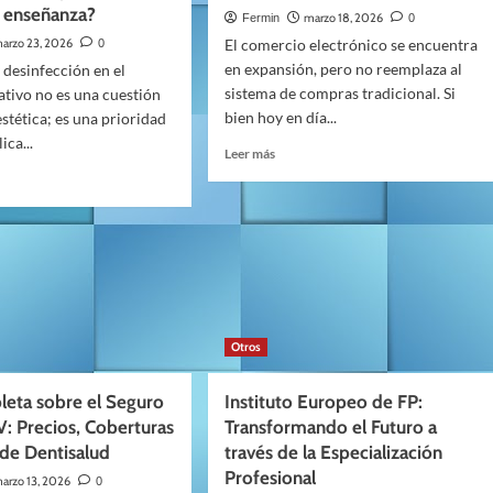
de
e enseñanza?
marzo 18, 2026
Fermin
0
adaptar
arzo 23, 2026
El comercio electrónico se encuentra
0
el
leza:
en expansión, pero no reemplaza al
 desinfección en el
sistema
sistema de compras tradicional. Si
a
tivo no es una cuestión
tu
bien hoy en día...
tética; es una prioridad
empresa
ica...
Leer
Leer más
de
más
servicio
o
sobre
técnico
Algunos
consejos
a
para
e
nectados
vender
más
io
d
en
ional
tu
Otros
local
za
leta sobre el Seguro
Instituto Europeo de FP:
os
: Precios, Coberturas
Transformando el Futuro a
anza?
 de Dentisalud
través de la Especialización
Profesional
arzo 13, 2026
0