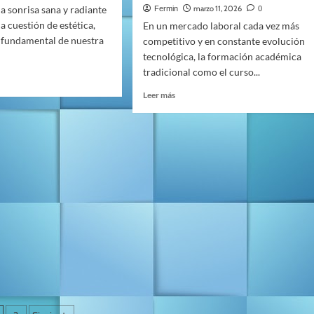
 sonrisa sana y radiante
marzo 11, 2026
Fermin
0
a cuestión de estética,
En un mercado laboral cada vez más
r fundamental de nuestra
competitivo y en constante evolución
tecnológica, la formación académica
tradicional como el curso...
Leer
Leer más
más
sobre
eta
Instituto
Europeo
de
o
FP:
l
Transformando
el
s,
Futuro
turas
a
través
jas
de
la
salud
Especialización
Profesional