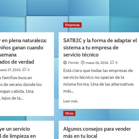
Empresas
y en plena naturaleza:
SATB2C y la forma de adaptar el
 niños ganan cuando
sistema a tu empresa de
 semana
servicio técnico
ados de verdad
marzo 26, 2026
Fermin
0
arzo 27, 2026
Está claro que todas las empresas de
0
servicio técnico no operan de la
 familias buscan
misma forma. Una de las alternativas
 de verano donde los
más...
engan cabida. Una
lejos de la...
Leer
Leer más
más
sobre
Otros
SATB2C
y
ye un servicio
Algunos consejos para vender
la
l de limpieza en
más en tu local
forma