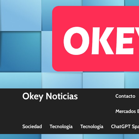
Skip
to
content
Okey Noticias
Contacto
Mercados B
Sociedad
Tecnología
Tecnología
ChatGPT Spa