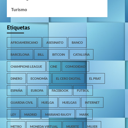
Turismo
Etiquetas
AFROAMERICANO
ASESINATO
BANCO
BARCELONA
BILL
BITCOIN
CATALUÑA
CHAMPIONS LEAGUE
CINE
COMODIDAD
DINERO
ECONOMÍA
EL CERO DIGITAL
EL PRAT
ESPAÑA
EUROPA
FACEBOOK
FÚTBOL
GUARDIA CIVIL
HUELGA
HUELGAS
INTERNET
LEY
MADRID
MARIANO RAJOY
MARK
METRO
MONEDA VIRTUAL
MUERTE
MUJER