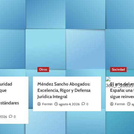
Otros
Sociedad
guridad
Méndez Sancho Abogados:
El arte del
 que
Excelencia, Rigor y Defensa
España: una 
Jurídica Integral
sigue reinv
estándares
agosto 4, 2026
a
Fermin
0
Fermin
 2026
0