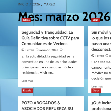
INICIO
2026
MARZO
Mes:
marzo 2026
Otros
Ocio
Seguridad y Tranquilidad: La
Sin móvil 
Guía Definitiva sobre CCTV para
lo que los
Comunidades de Vecinos
pasan una
desconect
marzo 30, 2026
Fermin
0
En la actualidad, la seguridad se ha
m
Fermin
convertido en una de las prioridades
Cada vez más
principales para cualquier núcleo
campamentos
residencial. Vivir en...
móviles no t
decisión que, 
Leer
Leer más
más
Leer
Leer más
sobre
más
España
Otros
Seguridad
sobre
y
Sin
POZO ABOGADOS &
¿Qué inclu
Tranquilidad:
móvil
ASOCIADOS REFUERZA SU
profesiona
La
y