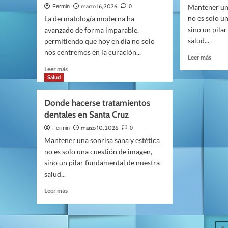
LA
marzo 16, 2026
Mantener una
Fermin
0
INCORPORACIÓN
no es solo un
La dermatología moderna ha
DE
sino un pila
avanzado de forma imparable,
FRANCISCO
salud...
permitiendo que hoy en día no solo
RODRÍGUEZ
nos centremos en la curación...
ROMÁN
Leer
Leer más
Y
más
Leer
Leer más
CONSOLIDA
sobre
más
Salud
SU
Guía
sobre
CRECIMIENTO
Compl
Injertos
Donde hacerse tratamientos
EN
sobre
en
GRANADA.
dentales en Santa Cruz
el
sello
Segur
y
marzo 10, 2026
Fermin
0
Denta
reconstrucción
Mantener una sonrisa sana y estética
DKV:
tras
no es solo una cuestión de imagen,
Precio
cirugía
sino un pilar fundamental de nuestra
Cober
cutánea:
y
salud...
cómo
Venta
se
Leer
Leer más
de
restaura
más
Denti
la
sobre
piel
Donde
con
hacerse