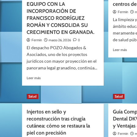
Guía
EQUIPO CON LA
centros d
en
Definitiva
plena
INCORPORACIÓN DE
m
Fermin
sobre
natura
FRANCISCO RODRÍGUEZ
La limpieza y
CCTV
lo
ROMÁN Y CONSOLIDA SU
para
ámbito educa
que
CRECIMIENTO EN GRANADA.
Comunidades
meramente es
los
de
niños
de salud públ
marzo 26, 2026
Fermin
0
Vecinos
ganan
El despacho POZO Abogados &
Leer
Leer más
cuand
Asociados, uno de los proyectos
más
pasan
sobre
jurídicos con mayor proyección en el
una
¿Qué
panorama legal granadino, continúa...
seman
incluy
desco
Leer
Leer más
un
de
más
servic
verda
sobre
profes
POZO
de
Salud
Salud
ABOGADOS
limpie
&
en
Injertos en sello y
Guía Comp
ASOCIADOS
centr
REFUERZA
reconstrucción tras cirugía
Dental DKV
de
SU
enseñ
cutánea: cómo se restaura la
y Ventajas
EQUIPO
piel con precisión
m
Fermin
CON