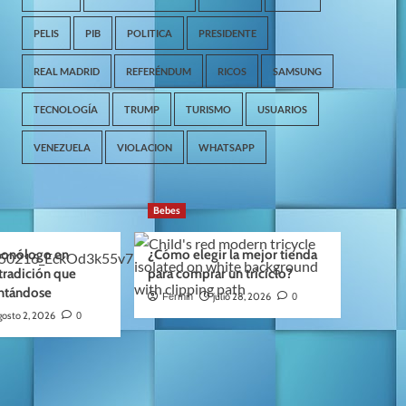
PELIS
PIB
POLITICA
PRESIDENTE
REAL MADRID
REFERÉNDUM
RICOS
SAMSUNG
TECNOLOGÍA
TRUMP
TURISMO
USUARIOS
VENEZUELA
VIOLACION
WHATSAPP
Bebes
 monólogo en
¿Cómo elegir la mejor tienda
tradición que
para comprar un triciclo?
entándose
julio 28, 2026
Fermin
0
gosto 2, 2026
0